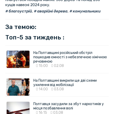
кущів навесні 2024 року.
благоустрій
,
аварійні дерева
,
комунальники
За темою:
Топ-5 за тиждень :
На Полтавщині російський обстріл
пошкодив ємності з небезпечною хімічною
речовиною
15:00
02.08
На Полтавщині викрили ще дві схеми
ухилення від мобілізації
14:00
03.08
Полтавця засудили за збут наркотиків у
місця позбавлення волі
16:15
03.08