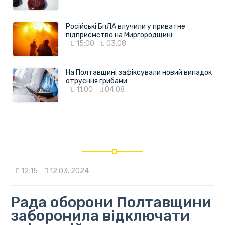
Російські БпЛА влучили у приватне
підприємство на Миргородщині
15:00
03.08
На Полтавщині зафіксували новий випадок
отруєння грибами
11:00
04.08
12:15
12.03. 2024
Рада оборони Полтавщини
заборонила відключати