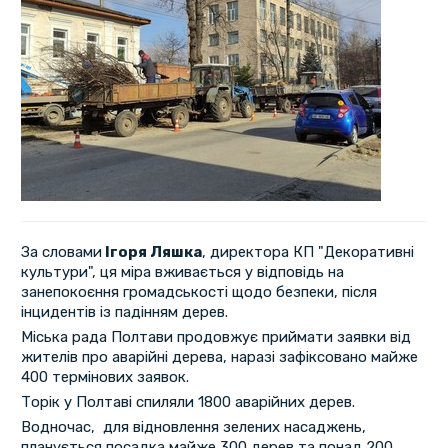
За словами
Ігоря Ляшка
, директора КП "Декоративні
культури", ця міра вживається у відповідь на
занепокоєння громадськості щодо безпеки, після
інцидентів із падінням дерев.
Міська рада Полтави продовжує приймати заявки від
жителів про аварійні дерева, наразі зафіксовано майже
400 термінових заявок.
Торік у Полтаві спиляли 1800 аварійних дерев.
Водночас, для відновлення зелених насаджень,
планується посадка майже 300 дерев та понад 200