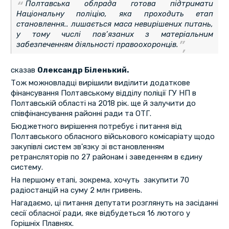
Полтавська облрада готова підтримати
Національну поліцію, яка проходить етап
становлення.. лишається маса невирішених питань,
у тому числі пов’язаних з матеріальним
забезпеченням діяльності правоохоронців.
сказав
Олександр Біленький.
Тож можновладці вирішили виділити додаткове
фінансування Полтавському відділу поліції ГУ НП в
Полтавській області на 2018 рік. ще й залучити до
співфінансування районні ради та ОТГ.
Бюджетного вирішення потребує і питання від
Полтавського обласного військового комісаріату щодо
закупівлі систем зв'язку зі встановленням
ретрансляторів по 27 районам і заведенням в єдину
систему.
На першому етапі, зокрема, хочуть закупити 70
радіостанцій на суму 2 млн гривень.
Нагадаємо, ці питання депутати розглянуть на засіданні
сесії обласної ради, яке відбудеться 16 лютого у
Горішніх Плавнях.