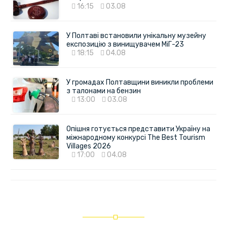
16:15
03.08
У Полтаві встановили унікальну музейну
експозицію з винищувачем МіГ-23
18:15
04.08
У громадах Полтавщини виникли проблеми
з талонами на бензин
13:00
03.08
Опішня готується представити Україну на
міжнародному конкурсі The Best Tourism
Villages 2026
17:00
04.08