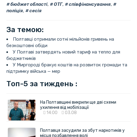
бюджет області
,
ОТГ
,
співфінансування
,
поліція
,
сесія
За темою:
Полтавці отримали сотні мільйонів гривень на
безкоштовні обіди
У Полтаві затвердять новий тариф на тепло для
бюджетників
У Миргороді бракує коштів на розвиток громади та
підтримку війська — мер
Топ-5 за тиждень :
На Полтавщині викрили ще дві схеми
ухилення від мобілізації
14:00
03.08
Полтавця засудили за збут наркотиків у
місця позбавлення волі