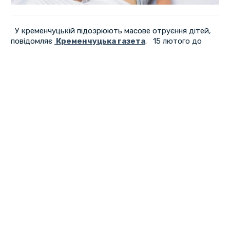
У кременчуцькій підозрюють масове отруєння дітей,
повідомляє
Кременчуцька газета
. 15 лютого до
школи не прийшли 40 дітей, двох госпіталізували. За
словами епідеміологів, в санслужбі вже є два екстрених
повідомлення: одній дитині попередньо поставлений
діагноз "харчова токсикоінфекція", а другій –
"гастроенрероколіт". Ще у 18 учнів, які викликали лікарів
додому, схожі симптоми.
У міському відділі охорони здоров'я зазначили, що нині
ознайомлюються з ситуацією для подальшого
реагування. У контролюючі служби вже відправлено
повідомлення про подію в навчальному закладі. Батьки
ж вважають, що причина інфекція не у шкільній їжі, а у
воді.
Аби розібратись у ситуації, фахівці перевіряють
відвідуваність дітей в інших школах Крюкова. Якщо
симптоми отруєння будуть і у школярів з інших
навчальних закладів,це означатиме, що причина не в
шкільному харчуванні.