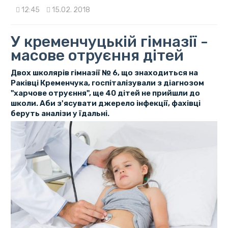
12:45
15.02. 2018
У кременчуцькій гімназії -
масове отруєння дітей
Двох школярів гімназії № 6, що знаходиться на
Раківці Кременчука, госпіталізували з діагнозом
"харчове отруєння", ще 40 дітей не прийшли до
школи. Аби з'ясувати джерело інфекції, фахівці
беруть аналізи у їдальні.