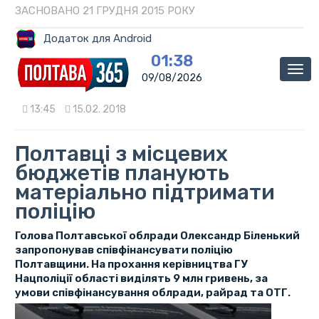
ЗАСНОВАНО 21 ГРУДНЯ 2015 РОКУ
Додаток для Android
01:38
Мен
09/08/2026
13:45
15.02. 2018
Полтавці з місцевих
бюджетів планують
матеріально підтримати
поліцію
Голова Полтавської облради Олександр Біленький
запропонував співфінансувати поліцію
Полтавщини. На прохання керівництва ГУ
Нацполіції області виділять 9 млн гривень, за
умови співфінансування облради, райрад та ОТГ.