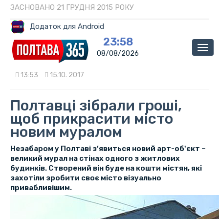
ЗАСНОВАНО 21 ГРУДНЯ 2015 РОКУ
Додаток для Android
23:58
Мен
08/08/2026
13:53
15.10. 2017
Полтавці зібрали гроші,
щоб прикрасити місто
новим муралом
Незабаром у Полтаві з’явиться новий арт-об'єкт –
великий мурал на стінах одного з житлових
будинків. Створений він буде на кошти містян, які
захотіли зробити своє місто візуально
привабливішим.