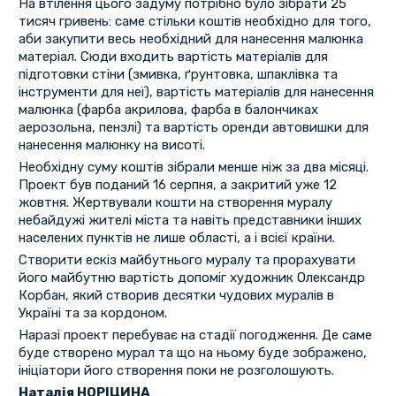
На втілення цього задуму потрібно було зібрати 25
тисяч гривень: саме стільки коштів необхідно для того,
аби закупити весь необхідний для нанесення малюнка
матеріал. Сюди входить вартість матеріалів для
підготовки стіни (змивка, ґрунтовка, шпаклівка та
інструменти для неї), вартість матеріалів для нанесення
малюнка (фарба акрилова, фарба в балончиках
аерозольна, пензлі) та вартість оренди автовишки для
нанесення малюнку на висоті.
Необхідну суму коштів зібрали менше ніж за два місяці.
Проект був поданий 16 серпня, а закритий уже 12
жовтня. Жертвували кошти на створення муралу
небайдужі жителі міста та навіть представники інших
населених пунктів не лише області, а і всієї країни.
Створити ескіз майбутнього муралу та прорахувати
його майбутню вартість допоміг художник Олександр
Корбан, який створив десятки чудових муралів в
Україні та за кордоном.
Наразі проект перебуває на стадії погодження. Де саме
буде створено мурал та що на ньому буде зображено,
ініціатори його створення поки не розголошують.
Наталія НОРІЦИНА