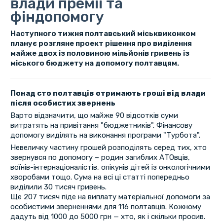
влади премії та
фіндопомогу
Наступного тижня полтавський міськвиконком
планує розгляне проект рішення про виділення
майже двох із половиною мільйонів гривень із
міського бюджету на допомогу полтавцям.
Понад сто полтавців отримають гроші від влади
після особистих звернень
Варто відзначити, що майже 90 відсотків суми
витратять на привітання "бюджетників". Фінансову
допомогу виділять на виконання програми "Турбота".
Невеличку частину грошей розподілять серед тих, хто
звернувся по допомогу – родин загиблих АТОвців,
воїнів-інтернаціоналістів, опікунів дітей із онкологічними
хворобами тощо. Сума на всі ці статті попередньо
виділили 30 тисяч гривень.
Ще 207 тисяч піде на виплату матеріальної допомоги за
особистими зверненнями для 116 полтавців. Кожному
дадуть від 1000 до 5000 грн — хто, як і скільки просив.