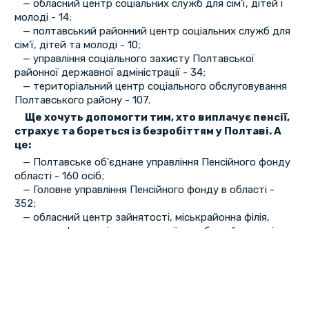
— обласний центр соціальних служб для сім'ї, дітей і
молоді - 14;
— полтавський районний центр соціальних служб для
сім'ї, дітей та молоді - 10;
— управління соціального захисту Полтавської
районної державної адміністрації - 34;
— територіальний центр соціального обслуговування
Полтавського району - 107.
Ще хочуть допомогти тим, хто виплачує пенсії,
страхує та бореться із безробіттям у Полтаві. А
це:
— Полтавське об'єднане управління Пенсійного фонду
області - 160 осіб;
— Головне управління Пенсійного фонду в області -
352;
— обласний центр зайнятості, міськрайонна філія,
центр профтехосвіти державної служби зайнятості -
181;
— міське відділення Управління виконавчої дирекції
Фонду соціального страхування України в області - 29;
— управління виконавчої дирекції Фонду соціального
страхування України в області - 71;