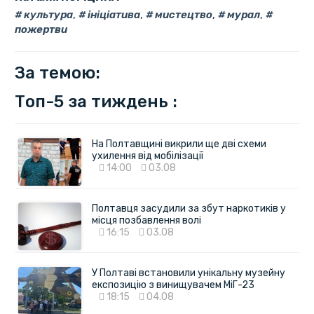
культура
,
ініціатива
,
мистецтво
,
мурал
,
пожертви
За темою:
Топ-5 за тиждень :
На Полтавщині викрили ще дві схеми
ухилення від мобілізації
14:00
03.08
Полтавця засудили за збут наркотиків у
місця позбавлення волі
16:15
03.08
У Полтаві встановили унікальну музейну
експозицію з винищувачем МіГ-23
18:15
04.08