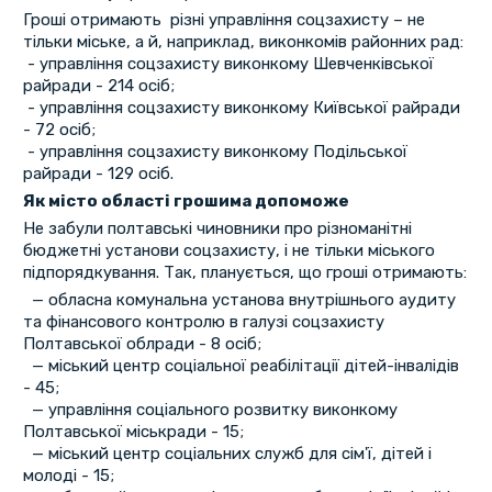
Гроші отримають різні управління соцзахисту – не
тільки міське, а й, наприклад, виконкомів районних рад:
- управління соцзахисту виконкому Шевченківської
райради - 214 осіб;
- управління соцзахисту виконкому Київської райради
- 72 осіб;
- управління соцзахисту виконкому Подільської
райради - 129 осіб.
Як місто області грошима допоможе
Не забули полтавські чиновники про різноманітні
бюджетні установи соцзахисту, і не тільки міського
підпорядкування. Так, планується, що гроші отримають:
— обласна комунальна установа внутрішнього аудиту
та фінансового контролю в галузі соцзахисту
Полтавської облради - 8 осіб;
— міський центр соціальної реабілітації дітей-інвалідів
- 45;
— управління соціального розвитку виконкому
Полтавської міськради - 15;
— міський центр соціальних служб для сім'ї, дітей і
молоді - 15;