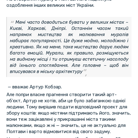
оздоблення інших великих міст України.
Мені часто доводиться бувати у великих містах –
Києві, Харкові, Дніпрі. Останнім часом такий
напрямок мистецтва як малювання муралів
набирає популярності. Це дуже модно, молодіжно і
креативно. Як на мене, таке мистецтво дарує людям
багато емоцій. Мурали, як правило, розміщуються
на видному місці і ти отримуєш естетичну насолоду
від їхнього споглядання. Але головне – щоб він
вписувався в міську архітектуру
— вважає Артур Кобзар.
Але попри власне прагнення створити такий арт-
об'єкт, Артур не хотів, аби це було забаганкою однієї
людини. Тому вирішив подати відповідний проект для
збору коштів: якщо містяни підтримають його, значить,
вони теж зацікавлені у прикрашанні міста такими
малюнками, якщо ж ні — значить, це не актуально для
Полтави і варто відмовитися від свого задуму.