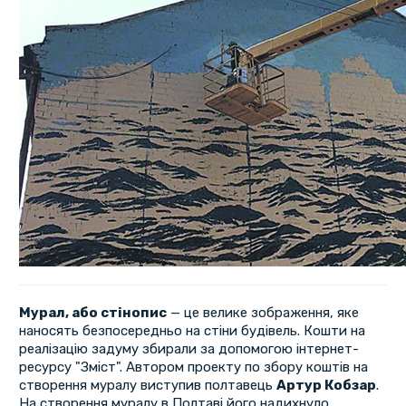
Мурал, або стінопис
— це велике зображення, яке
наносять безпосередньо на стіни будівель. Кошти на
реалізацію задуму збирали за допомогою інтернет-
ресурсу "Зміст". Автором проекту по збору коштів на
створення муралу виступив полтавець
Артур Кобзар
.
На створення муралу в Полтаві його надихнуло