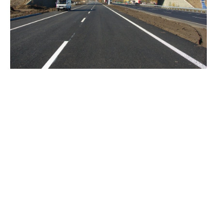
Про це
повідомив
перший заступник начальника
департаменту Патрульної поліції
Олексій
Білошицький.
Він нагадав, що перевищення швидкості залишається
однією з основних причин ДТП із травмованими та
загиблими.
Камери запрацюють на автошляхах міст Київ, Біла
Церква, Вінниця, Кривий Ріг, Суми, Житомир, Хуст,
Мукачево, Івано-Франківськ, Полтава, Тернопіль,
Хмельницький, Кропивницький, Одеса, Кременчук,