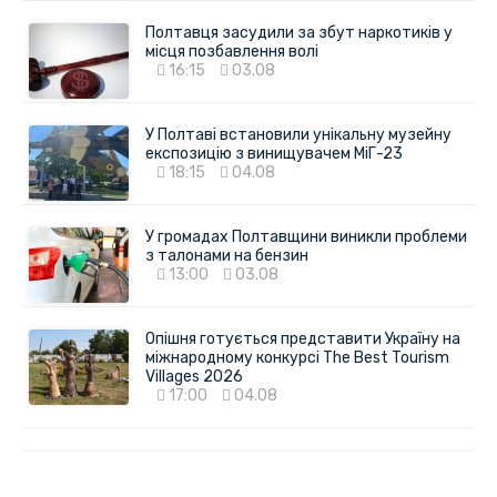
Полтавця засудили за збут наркотиків у
місця позбавлення волі
16:15
03.08
У Полтаві встановили унікальну музейну
експозицію з винищувачем МіГ-23
18:15
04.08
У громадах Полтавщини виникли проблеми
з талонами на бензин
13:00
03.08
Опішня готується представити Україну на
міжнародному конкурсі The Best Tourism
Villages 2026
17:00
04.08