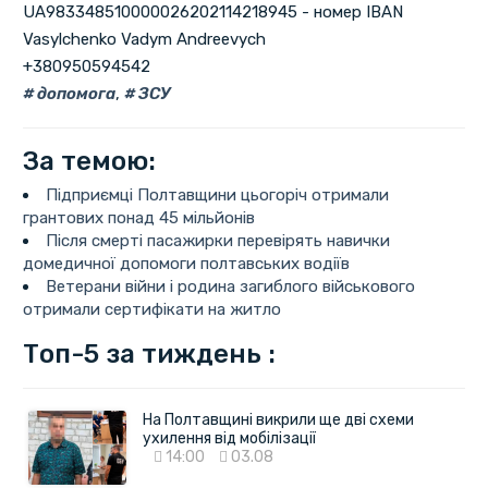
UA983348510000026202114218945 - номер IBAN
Vasylchenko Vadym Andreevych
+380950594542
допомога
,
ЗСУ
За темою:
Підприємці Полтавщини цьогоріч отримали
грантових понад 45 мільйонів
Після смерті пасажирки перевірять навички
домедичної допомоги полтавських водіїв
Ветерани війни і родина загиблого військового
отримали сертифікати на житло
Топ-5 за тиждень :
На Полтавщині викрили ще дві схеми
ухилення від мобілізації
14:00
03.08