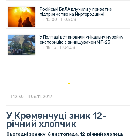
Російські БпЛА влучили у приватне
підприємство на Миргородщині
15:00
03.08
У Полтаві встановили унікальну музейну
експозицію з винищувачем МіГ-23
18:15
04.08
12:30
06.11. 2017
У Кременчуці зник 12-
річний хлопчик
Сьогодні зранку, 6 листопада, 12-річний хлопець