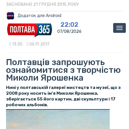
ЗАСНОВАНО 21 ГРУДНЯ 2015 РОКУ
Додаток для Android
22:02
Мен
07/08/2026
13:30
06.11. 2017
Полтавців запрошують
ознайомитися з творчістю
Миколи Ярошенка
Нині у полтавській галереї мистецтв та музеї, що з
2008 року носить ім'я Миколи Ярошенка,
зберігається 55 його картин, дві скульптури і 17
робочих альбомів.