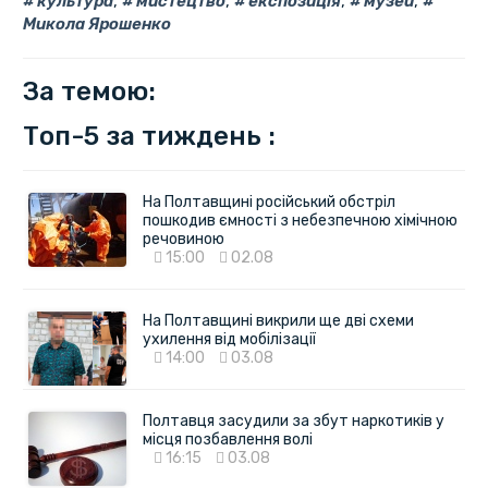
культура
,
мистецтво
,
експозиція
,
музей
,
Микола Ярошенко
За темою:
Топ-5 за тиждень :
На Полтавщині російський обстріл
пошкодив ємності з небезпечною хімічною
речовиною
15:00
02.08
На Полтавщині викрили ще дві схеми
ухилення від мобілізації
14:00
03.08
Полтавця засудили за збут наркотиків у
місця позбавлення волі
16:15
03.08