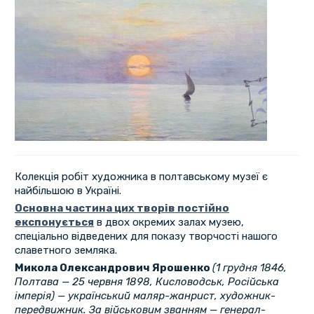
Колекція робіт художника в полтавському музеї є
найбільшою в Україні.
Основна частина цих творів постійно
експонується
в двох окремих залах музею,
спеціально відведених для показу творчості нашого
славетного земляка.
Микола Олександрович Ярошенко
(1 грудня 1846,
Полтава — 25 червня 1898, Кисловодськ, Російська
імперія) — український маляр-жанрист, художник-
передвижник. За військовим званням — генерал-