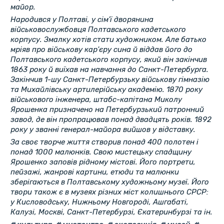
майор.
Народився у Полтаві, у сім'ї дворянина
військовослужбовця Полтавського кадетського
корпусу. Змалку хотів стати художником. Але батько
мріяв про військову кар'єру сина й віддав його до
Полтавського кадетського корпусу, який він закінчив
1863 року й виїхав на навчання до Санкт-Петербурга.
Закінчив 1-шу Санкт-Петербурзьку військову гімназію
та Михайлівську артилерійську академію. 1870 року
військового інженера, штабс-капітана Миколу
Ярошенка призначено на Петербурзький патронний
завод, де він пропрацював понад двадцять років. 1892
року у званні генерал-майора вийшов у відставку.
За своє творче життя створив понад 400 полотен і
понад 1000 малюнків. Свою мистецьку спадщину
Ярошенко заповів рідному містові. Його портрети,
пейзажі, жанрові картини, етюди та малюнки
зберігаються в Полтавському художньому музеї. Його
твори також є в музеях різних міст колишнього СРСР:
у Кисловодську, Нижньому Новгороді, Ашгабаті,
Калузі, Москві, Санкт-Петербурзі, Єкатеринбурзі та ін.