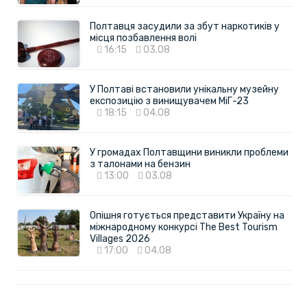
Полтавця засудили за збут наркотиків у
місця позбавлення волі
16:15
03.08
У Полтаві встановили унікальну музейну
експозицію з винищувачем МіГ-23
18:15
04.08
У громадах Полтавщини виникли проблеми
з талонами на бензин
13:00
03.08
Опішня готується представити Україну на
міжнародному конкурсі The Best Tourism
Villages 2026
17:00
04.08