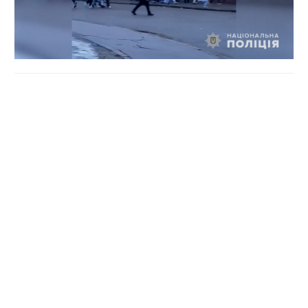
Про це повідомив начальник Головуправління поліції
Полтавщини
Євген Рогачов
. Серед ідентифікованої
молоді, яка доєдналася до несанкціонованого
"флешмобу", 9 дівчат віком від 15 до 17 років та юнаки
(14-17 років).
"Ми оперативно відреагували на інформацію про
агресивний "неформальний флешмоб" для молоді, який
запустила російська кримінальна субкультура.
Вжитими заходами нам вдалося запобігти
запланованим масовим бійкам у Полтаві та попередити
можливість їх організації у Кременчуці. Ювенальна
поліція проводить превентивні заходи з неповнолітніми
та їх батьками", – повідомив Рогачов.
Правоохоронці з’ясували, що збори були організовані