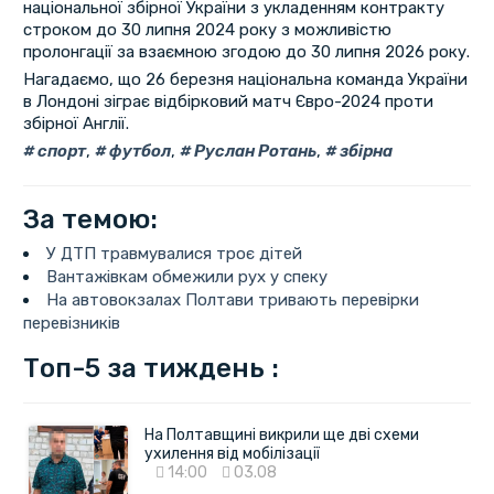
національної збірної України з укладенням контракту
строком до 30 липня 2024 року з можливістю
пролонгації за взаємною згодою до 30 липня 2026 року.
Нагадаємо, що 26 березня національна команда України
в Лондоні зіграє відбірковий матч Євро-2024 проти
збірної Англії.
спорт
,
футбол
,
Руслан Ротань
,
збірна
За темою:
У ДТП травмувалися троє дітей
Вантажівкам обмежили рух у спеку
На автовокзалах Полтави тривають перевірки
перевізників
Топ-5 за тиждень :
На Полтавщині викрили ще дві схеми
ухилення від мобілізації
14:00
03.08