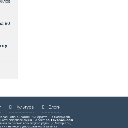
вилов
ад 80
х у
т
Культура
Блоги
 власністю видання. Використання матеріалів
вності гіперпосилання на сайт
poltava365.com
льки за письмовою згодою редакції. Матеріали,
ння не несе відповідальності за зміст