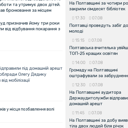
На Полтавщині за чотири р
оботи та утримує двох дітей.
закрили сімдесят бібліотек
мав бронювання за місцем
17:30
07.08
суд призначив йому три роки
Полтавці проведуть забіг д
и від відбування покарання з
молоді
15:15
07.08
Полтавська вчителька увійш
ТОП-25 кращих освітян
14:00
07.08
дправили під домашній арешт
Громаду на Полтавщині
облради Олегу Дядику
оштрафували за забрудненн
від мобілізації
12:30
07.08
На Полтавщині аудитора
Держаудитслужби відправил
домашній арешт
ів у місця позбавлення волі
11:45
07.08
На Полтавщині за добу вия
тіла двох людей біля річок