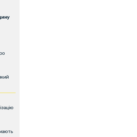
щину
про
який
ізацію
имають