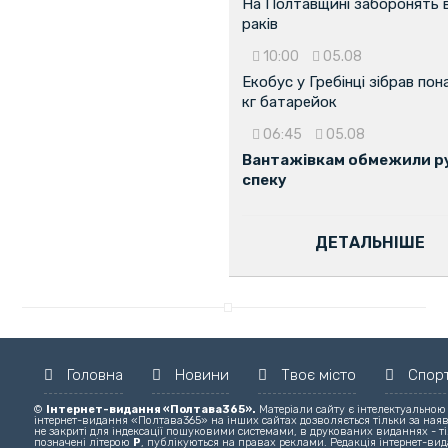
На Полтавщині заборонять 
раків
10:00
05.08
Екобус у Гребінці зібрав пон
кг батарейок
06:45
05.08
Вантажівкам обмежили ру
...
спеку
ДЕТАЛЬНІШЕ
Головна
Новини
Твоє місто
Спор
©
Інтернет-видання «Полтава365».
Матеріали сайту є інтелектуальною
інтернет-видання «Полтава365» на інших сайтах дозволяється тільки за ная
не закриті для індексації пошуковими системами, в друкованих виданнях - ті
позначені літерою
Р
, публікуються на правах реклами. Редакція інтернет-вида