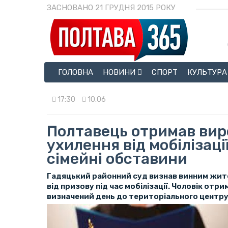
ЗАСНОВАНО 21 ГРУДНЯ 2015 РОКУ
ГОЛОВНА
НОВИНИ
СПОРТ
КУЛЬТУРА
17:30
10.06
Полтавець отримав вир
ухилення від мобілізаці
сімейні обставини
Гадяцький районний суд визнав винним жит
від призову під час мобілізації. Чоловік отри
визначений день до територіального центру