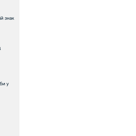
й знак
д
би у