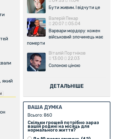
09:53
11.04
Бути живим. І відчути це
ти
Валерій Пекар
20:07
05.04
Варвари мордору: кожен
військовий злочинець має
ітей
померти
Віталій Портніков
13:00
22.03
квали
Солоною ціною
, який
ДЕТАЛЬНІШЕ
ВАША ДУМКА
фон
Всього: 860
Скільки грошей потрібно зараз
вашій родині на місяць для
нормального життя?