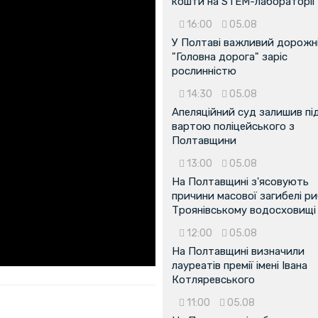
кошти на STEM-лабораторії
16:00
05.08
У Полтаві важливий дорожні
"Головна дорога" заріс
рослинністю
14:30
05.08
Апеляційний суд залишив пі
вартою поліцейського з
Полтавщини
13:00
05.08
На Полтавщині з'ясовують
причини масової загибелі ри
Троянівському водосховищі
12:00
05.08
На Полтавщині визначили
лауреатів премії імені Івана
Котляревського
11:00
05.08