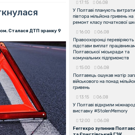
17:15
06.08
ткнулася
У Полтаві планують витрат
півтора мільйона гривень на
ремонт класу початкової ш
ом. Сталася ДТП зранку 9
16:00
06.08
Правоохоронці перевіряють
підстави виплат працівника
Полтавської міськради та
комунальних підприємств
15:00
06.08
Полтавець ошукав матір заг
військового на понад мільйо
гривень
13:15
06.08
У Полтаві відкрили міжнаро
виставку #StolenMemory
12:00
06.08
Ferrexpo зупинив Полтав
та Єристівський ГЗК