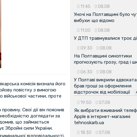
11:45
08.08
Уночі на Полтавщині було чу
вибухи: що відомо
11:00
08.08
У ДТП травмувалися троє д
09:30
08.08
На Полтавщині синоптики
прогнозують грозу, град і ш
06:30
08.08
У Полтаві викрили адвоката
ікарська комісія визнала його
брав гроші за оформлення
ойову повістку з вимогою
відстрочок від мобілізації
 військової частини, проте
19:50
07.08
провину. Свої дії він пояснив
Як вибрати вживаний теле
необхідністю доглядати за
Apple в інтернет-магазині
ідомив, що займається
tehnoskarb.ua
є Збройні сили України.
18:30
07.08
римінальної відповідальності,