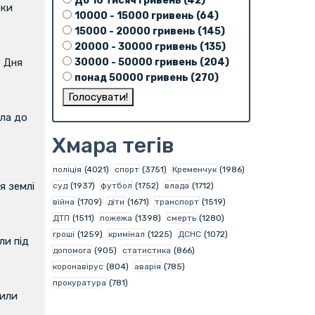
До 10 тисяч гривень (42)
оки
10000 - 15000 гривень (64)
15000 - 20000 гривень (145)
20000 - 30000 гривень (135)
30000 - 50000 гривень (204)
о Дня
понад 50000 гривень (270)
ла до
Хмара тегів
поліція
(4021)
спорт
(3751)
Кременчук
(1986)
я землі
суд
(1937)
футбол
(1752)
влада
(1712)
війна
(1709)
діти
(1671)
транспорт
(1519)
ДТП
(1511)
пожежа
(1398)
смерть
(1280)
гроші
(1259)
кримінал
(1225)
ДСНС
(1072)
и під
допомога
(905)
статистика
(866)
коронавірус
(804)
аварія
(785)
прокуратура
(781)
вили