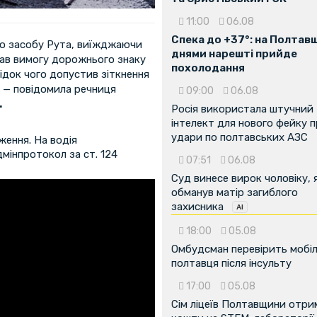
11:00
06.08
Спека до +37°: на Полтав
го засобу Рута, виїжджаючи
днями нарешті прийде
онав вимогу дорожнього знаку
похолодання
лідок чого допустив зіткнення
 — повідомила речниця
09:00
06.08
.
Росія використала штучний
інтелект для нового фейку 
удари по полтавських АЗС
ення. На водія
мінпротокол за ст. 124
07:51
06.08
Суд винесе вирок чоловіку, 
обманув матір загиблого
захисника
18:00
05.08
Омбудсман перевірить мобіл
полтавця після інсульту
17:00
05.08
Сім ліцеїв Полтавщини отр