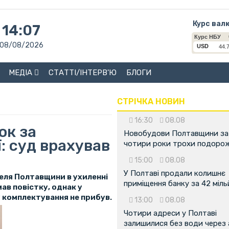
Курс вал
14:07
08/08/2026
МЕДІА
СТАТТІ/ІНТЕРВ'Ю
БЛОГИ
СТРІЧКА НОВИН
16:30
08.08
ок за
Новобудови Полтавщини за
ї: суд врахував
чотири роки трохи подоро
15:00
08.08
У Полтаві продали колишнє
еля Полтавщини в ухиленні
приміщення банку за 42 міл
мав повістку, однак у
 комплектування не прибув.
13:00
08.08
Чотири адреси у Полтаві
залишилися без води через 