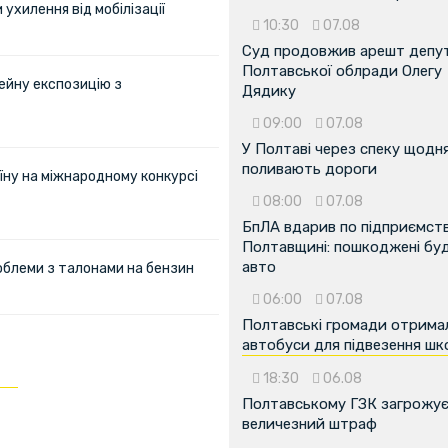
ухилення від мобілізації
10:30
07.08
Суд продовжив арешт депу
Полтавської облради Олегу
ейну експозицію з
Дядику
09:00
07.08
У Полтаві через спеку щодн
поливають дороги
їну на міжнародному конкурсі
08:00
07.08
БпЛА вдарив по підприємств
Полтавщині: пошкоджені буді
авто
облеми з талонами на бензин
06:00
07.08
Полтавські громади отрима
автобуси для підвезення шк
18:30
06.08
Полтавському ГЗК загрожу
величезний штраф