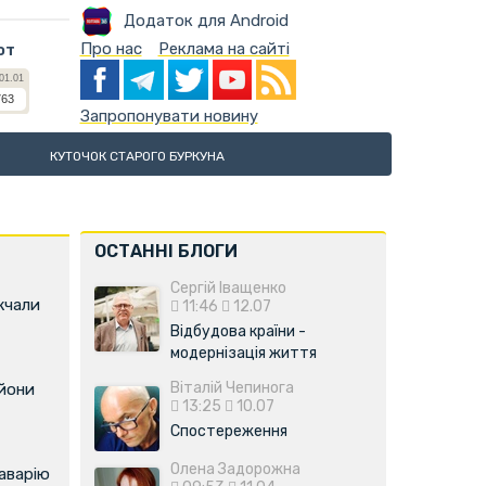
Додаток для Android
Про нас
Реклама на сайті
ют
Запропонувати новину
КУТОЧОК СТАРОГО БУРКУНА
ОСТАННІ БЛОГИ
Сергій Іващенко
жчали
11:46
12.07
Відбудова країни -
модернізація життя
Віталій Чепинога
ьйони
13:25
10.07
Спостереження
Олена Задорожна
аварію