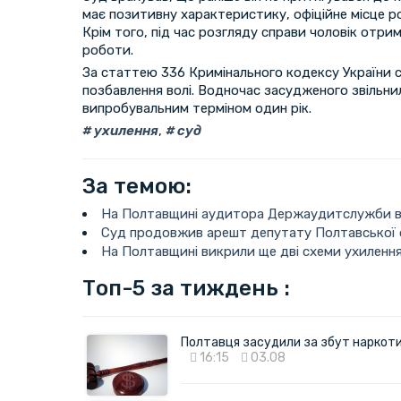
має позитивну характеристику, офіційне місце р
Крім того, під час розгляду справи чоловік отри
роботи.
За статтею 336 Кримінального кодексу України 
позбавлення волі. Водночас засудженого звільнил
випробувальним терміном один рік.
ухилення
,
суд
За темою:
На Полтавщині аудитора Держаудитслужби ві
Суд продовжив арешт депутату Полтавської 
На Полтавщині викрили ще дві схеми ухилення 
Топ-5 за тиждень :
Полтавця засудили за збут наркотик
16:15
03.08