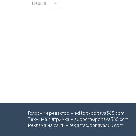
Перша
«
Завантажуємо новину
Головний редактор – editor@poltava365.com
Технічна підтримка – support@poltava365.com
Реклама на сайті – reklama@poltava365.com