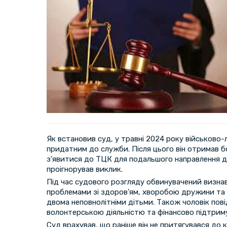
Як встановив суд, у травні 2024 року військово-л
придатним до служби. Після цього він отримав б
з’явитися до ТЦК для подальшого направлення до
проігнорував виклик.
Під час судового розгляду обвинувачений визнав 
проблемами зі здоров’ям, хворобою дружини та 
двома неповнолітніми дітьми. Також чоловік пов
волонтерською діяльністю та фінансово підтриму
Суд врахував, що раніше він не притягувався до к