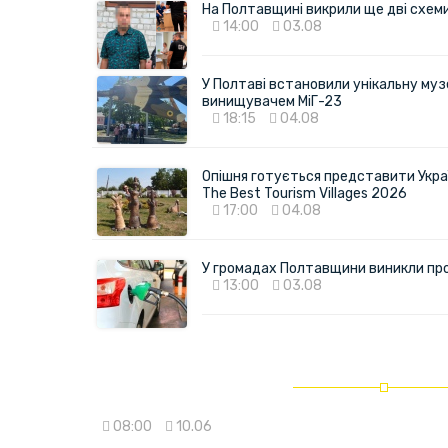
На Полтавщині викрили ще дві схеми 
14:00
03.08
У Полтаві встановили унікальну муз
винищувачем МіГ-23
18:15
04.08
Опішня готується представити Укра
The Best Tourism Villages 2026
17:00
04.08
У громадах Полтавщини виникли пр
13:00
03.08
08:00
10.06