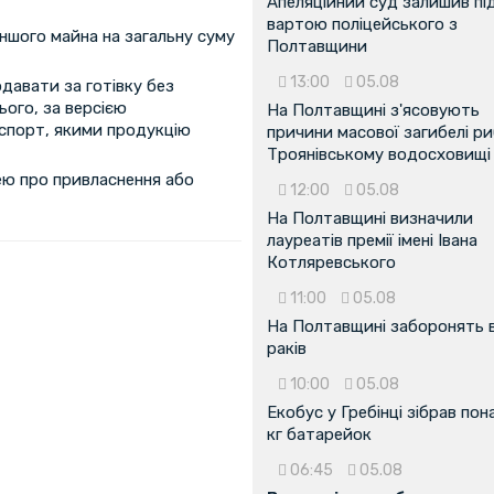
Апеляційний суд залишив пі
вартою поліцейського з
іншого майна на загальну суму
Полтавщини
13:00
05.08
давати за готівку без
ього, за версією
На Полтавщині з'ясовують
нспорт, якими продукцію
причини масової загибелі ри
Троянівському водосховищі
ею про привласнення або
12:00
05.08
На Полтавщині визначили
лауреатів премії імені Івана
Котляревського
11:00
05.08
На Полтавщині заборонять 
раків
10:00
05.08
Екобус у Гребінці зібрав пон
кг батарейок
06:45
05.08
...