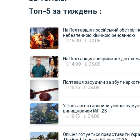
Топ-5 за тиждень :
На Полтавщині російський обстріл п
небезпечною хімічною речовиною
15:00
02.08
На Полтавщині викрили ще дві схеми 
14:00
03.08
Полтавця засудили за збут наркотик
16:15
03.08
У Полтаві встановили унікальну муз
винищувачем МіГ-23
18:15
04.08
Опішня готується представити Укра
The Best Tourism Villages 2026