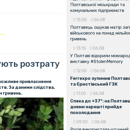
Полтавської міськради та
комунальних підприємств
15:00
06.08
Полтавець ошукав матір заг
військового на понад мільйо
гривень
13:15
06.08
У Полтаві відкрили міжнаро
ують розтрату
виставку #StolenMemory
12:00
06.08
Ferrexpo зупинив Полтав
можливе привласнення
та Єристівський ГЗК
тв. За даними слідства,
 гривень.
11:00
06.08
Спека до +37°: на Полтав
днями нарешті прийде
похолодання
09:00
06.08
Росія використала штучний