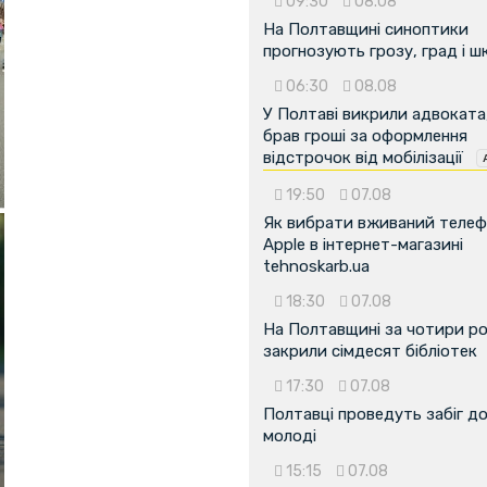
09:30
08.08
На Полтавщині синоптики
прогнозують грозу, град і ш
06:30
08.08
У Полтаві викрили адвоката
брав гроші за оформлення
відстрочок від мобілізації
19:50
07.08
Як вибрати вживаний теле
Apple в інтернет-магазині
tehnoskarb.ua
18:30
07.08
На Полтавщині за чотири р
закрили сімдесят бібліотек
17:30
07.08
Полтавці проведуть забіг д
молоді
15:15
07.08