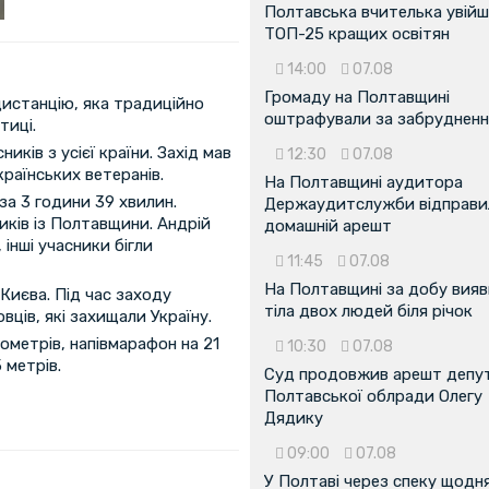
Полтавська вчителька увійш
ТОП-25 кращих освітян
14:00
07.08
Громаду на Полтавщині
истанцію, яка традиційно
оштрафували за забрудненн
тиці.
иків з усієї країни. Захід мав
12:30
07.08
країнських ветеранів.
На Полтавщині аудитора
за 3 години 39 хвилин.
Держаудитслужби відправил
иків із Полтавщини. Андрій
домашній арешт
інші учасники бігли
11:45
07.08
На Полтавщині за добу вия
Києва. Під час заходу
тіла двох людей біля річок
ців, які захищали Україну.
ілометрів, напівмарафон на 21
10:30
07.08
 метрів.
Суд продовжив арешт депу
Полтавської облради Олегу
Дядику
09:00
07.08
У Полтаві через спеку щодн