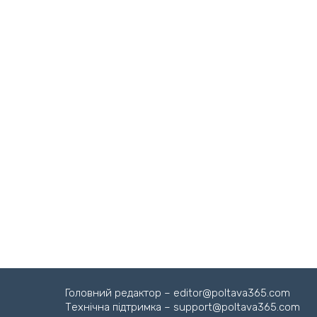
Головний редактор – editor@poltava365.com
Технічна підтримка – support@poltava365.com