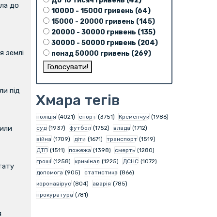
До 10 тисяч гривень (42)
ла до
10000 - 15000 гривень (64)
15000 - 20000 гривень (145)
20000 - 30000 гривень (135)
30000 - 50000 гривень (204)
я землі
понад 50000 гривень (269)
и під
Хмара тегів
поліція
(4021)
спорт
(3751)
Кременчук
(1986)
вили
суд
(1937)
футбол
(1752)
влада
(1712)
війна
(1709)
діти
(1671)
транспорт
(1519)
ДТП
(1511)
пожежа
(1398)
смерть
(1280)
гроші
(1258)
кримінал
(1225)
ДСНС
(1072)
тату
допомога
(905)
статистика
(866)
коронавірус
(804)
аварія
(785)
прокуратура
(781)
я