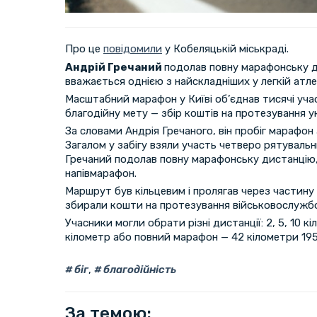
Про це
повідомили
у Кобеляцькій міськраді.
Андрій Гречаний
подолав повну марафонську д
вважається однією з найскладніших у легкій атле
Масштабний марафон у Київі об’єднав тисячі учасн
благодійну мету — збір коштів на протезування у
За словами Андрія Гречаного, він пробіг марафон 
Загалом у забігу взяли участь четверо рятувальн
Гречаний подолав повну марафонську дистанцію, 
напівмарафон.
Маршрут був кільцевим і пролягав через частину 
збирали кошти на протезування військовослужбов
Учасники могли обрати різні дистанції: 2, 5, 10 к
кілометр або повний марафон — 42 кілометри 195
біг
,
благодійність
За темою: