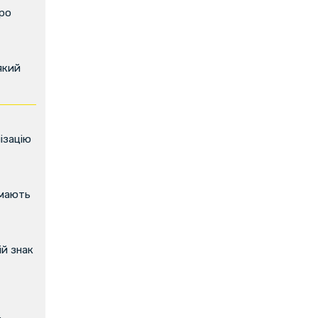
про
який
ізацію
имають
й знак