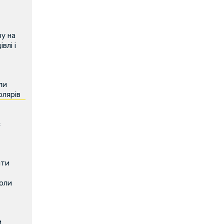
у на
влі і
ли
олярів
є
ити
коли
м