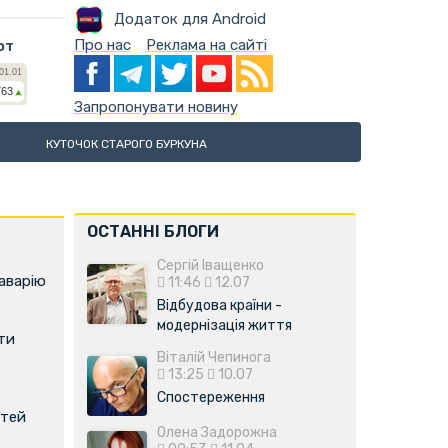
Додаток для Android
Про нас
Реклама на сайті
ют
Запропонувати новину
КУТОЧОК СТАРОГО БУРКУНА
ОСТАННІ БЛОГИ
Сергій Іващенко
аварію
11:46
12.07
Відбудова країни -
модернізація життя
ти
Віталій Чепинога
13:25
10.07
Спостереження
ітей
Олена Задорожна