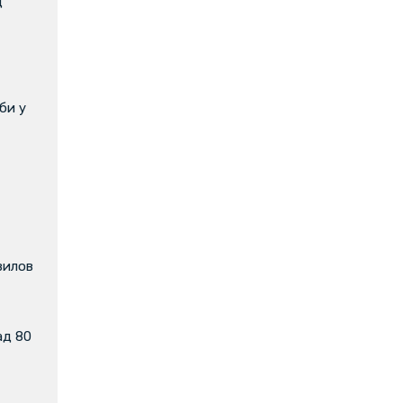
д
би у
вилов
ад 80