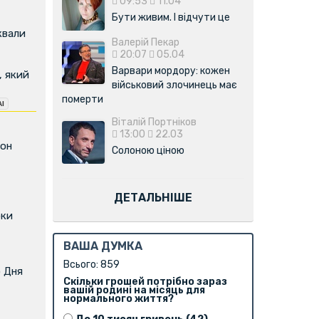
09:53
11.04
Бути живим. І відчути це
квали
Валерій Пекар
20:07
05.04
Варвари мордору: кожен
, який
військовий злочинець має
померти
Віталій Портніков
13:00
22.03
фон
Солоною ціною
ДЕТАЛЬНІШЕ
оки
ВАША ДУМКА
Всього: 859
о Дня
Скільки грошей потрібно зараз
вашій родині на місяць для
нормального життя?