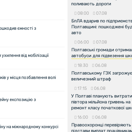
поливають дороги
08:00
07.08
БпЛА вдарив по підприємств
Полтавщині: пошкоджені буді
ошкодив ємності з
авто
06:00
07.08
Полтавські громади отрима
ухилення від мобілізації
автобуси для підвезення шк
18:30
06.08
Полтавському ГЗК загрожу
ів у місця позбавлення волі
величезний штраф
17:15
06.08
У Полтаві планують витрат
ейну експозицію з
півтора мільйона гривень на
ремонт класу початкової ш
16:00
06.08
Правоохоронці перевіряють
їну на міжнародному конкурсі
підстави виплат працівника