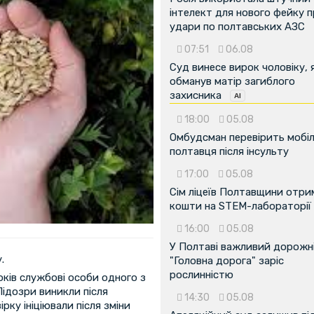
інтелект для нового фейку 
удари по полтавських АЗС
07:51
06.08
Суд винесе вирок чоловіку, 
обманув матір загиблого
захисника
18:00
05.08
Омбудсман перевірить мобіл
полтавця після інсульту
17:00
05.08
Сім ліцеїв Полтавщини отр
кошти на STEM-лабораторії
16:00
05.08
У Полтаві важливий дорожні
.
"Головна дорога" заріс
рослинністю
ків службові особи одного з
ідозри виникли після
14:30
05.08
рку ініціювали після зміни