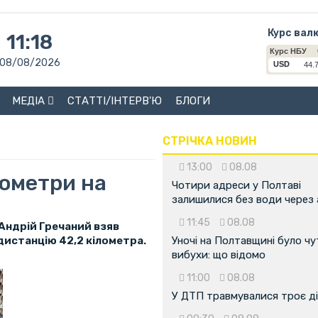
Курс вал
11:18
08/08/2026
МЕДІА
СТАТТІ/ІНТЕРВ'Ю
БЛОГИ
СТРІЧКА НОВИН
13:00
08.08
лометри на
Чотири адреси у Полтаві
залишилися без води через 
11:45
08.08
Андрій Гречаний взяв
дистанцію 42,2 кілометра.
Уночі на Полтавщині було чу
вибухи: що відомо
11:00
08.08
У ДТП травмувалися троє д