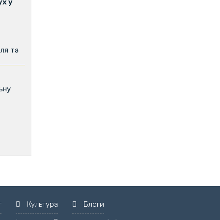
х у
ля та
ьну
т
Культура
Блоги