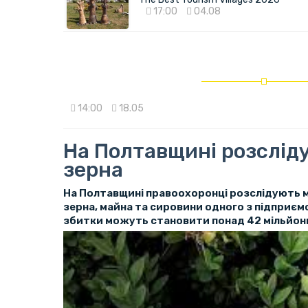
17:00
04.08
14:00
18.05
На Полтавщині розслід
зерна
На Полтавщині правоохоронці розслідують 
зерна, майна та сировини одного з підприємс
збитки можуть становити понад 42 мільйони