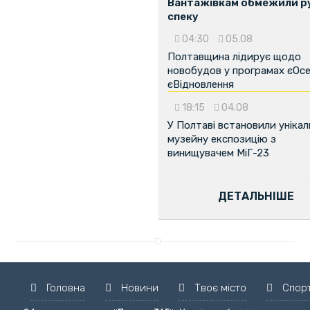
Вантажівкам обмежили ру
спеку
04:30
05.08
Полтавщина лідирує щодо
новобудов у програмах єОсе
єВідновлення
18:15
04.08
У Полтаві встановили унікал
музейну експозицію з
винищувачем МіГ-23
ДЕТАЛЬНІШЕ
Головна
Новини
Твоє місто
Спор