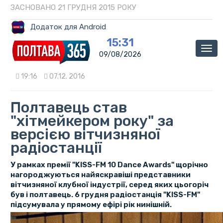
ЗАСНОВАНО 21 ГРУДНЯ 2015 РОКУ
Додаток для Android
15:31
Мен
09/08/2026
19:16
07.12. 2016
Полтавець став
"хітмейкером року" за
версією вітчизняної
радіостанції
У рамках премії "KISS-FM 10 Dance Awards" щорічно
нагороджуються найяскравіші представники
вітчизняної клубної індустрії, серед яких цьогоріч
був і полтавець. 6 грудня радіостанція "KISS-FM"
підсумувала у прямому ефірі рік нинішній.