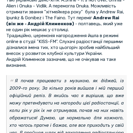
такі українські денс-хіти: A.Shine - It's Not Over, Omnia -
Alien і Onuka - Vidlik. А перемогла Onuka. Можливість
отримати звання "хітмейкера року" була у Andrew Rai,
Ipunkz & Gonibez і The Faino. Тут переміг
Andrew Rai
(він же - Андрій Клименков)
- полтавець, який уже
не один рік мешкає у столиці.
Традиційно, церемонія нагородження йшла в режимі
online в студії "KISS-FM". Слухачі радіостанції першими
дізналися імена тих, хто цьогоріч зробив найбільший
внесок у розвиток клубної культури України.
Андрій Клименков зазначив, що не очікував на таке
визнання.
Я почав працювати з музикою, як діджей, із
2009-го року. За кілька років вийшов і мій перший
офіційний реліз. В якийсь час я вирішив, що вже
можу претендувати на нагороди цієї радіостанції, а
коли рік у рік їх не отримував, почав на них навіть
ображатися! Думаю, це нормально для кожного,
хто чогось прагне і бажає, але все приходить у свій
час. Я пройшов шлях від захоплення радіостанцією