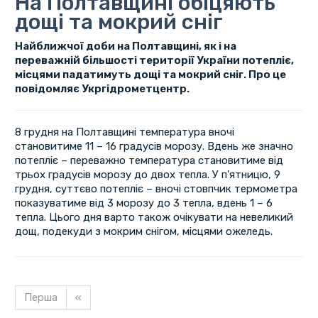
На Полтавщині обіцяють
дощі та мокрий сніг
Найближчої доби на Полтавщині, як і на
переважній більшості території України потепліє,
місцями падатимуть дощі та мокрий сніг. Про це
повідомляє Укргідрометцентр.
8 грудня на Полтавщині температура вночі
становитиме 11 – 16 градусів морозу. Вдень же значно
потепліє – переважно температура становитиме від
трьох градусів морозу до двох тепла. У п'ятницю, 9
грудня, суттєво потепліє – вночі стовпчик термометра
показуватиме від 3 морозу до 3 тепла, вдень 1 – 6
тепла. Цього дня варто також очікувати на невеликий
дощ, подекуди з мокрим снігом, місцями ожеледь.
Перша
«