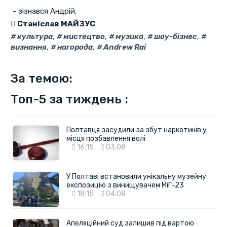
- зізнався Андрій.
Станіслав МАЙЗУС
культура
,
мистецтво
,
музика
,
шоу-бізнес
,
визнання
,
нагорода
,
Andrew Rai
За темою:
Топ-5 за тиждень :
Полтавця засудили за збут наркотиків у
місця позбавлення волі
16:15
03.08
У Полтаві встановили унікальну музейну
експозицію з винищувачем МіГ-23
18:15
04.08
Апеляційний суд залишив під вартою