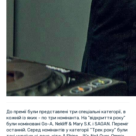
До премії були представлені три спеціальні категорії, в
кожній із яких - по три номінанта. На "відкриття року"
були номіновані Go-A, Nekliff & Mary S.K. і SAGAN. Переміг
останній. Серед номінантів у категорії "Трек року" були