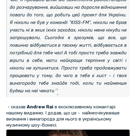
до розчарування, вийшовши на доросле відношення
поваги до того, що робить цей проект для України.
Я ніколи не був у команді "KISS-FM", ніколи не брав
участь ні в яких їхніх заходах, ніколи мене нікуди не
запрошували. Сьогодні я зрозумів, що все, що
повинно відбуватися в твоєму житті, відбувається в
потрібний для тебе час! А тобі просто треба завжди
вірити в себе, мати найкраще терпіння у світі і
ніколи не зупинятися. Просто треба продовжувати
працювати у тому, до чого в тебе є хист - і твоя
винагорода тебе знайде тоді, коли ти найменше
будеш на неї чекати
- сказав
Andrew Rai
в ексклюзивному комантарі
нашому виданню. І додав, що це - найнеочікуваніше
визнання і винагорода для нього в українському
музичному шоу-бізнесі.