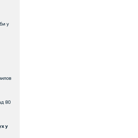
би у
вилов
ад 80
х у