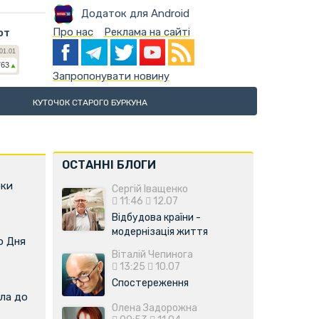
Додаток для Android
Про нас
Реклама на сайті
ют
Запропонувати новину
КУТОЧОК СТАРОГО БУРКУНА
ОСТАННІ БЛОГИ
оки
Сергій Іващенко
11:46
12.07
Відбудова країни -
модернізація життя
о Дня
Віталій Чепинога
13:25
10.07
Спостереження
ла до
Олена Задорожна