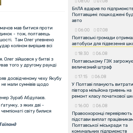
08:00
07.08
БпЛА вдарив по підприємств
Полтавщині: пошкоджені буді
авто
ймачов мав битися проти
06:00
07.08
динок - тож, полтавець
Полтавські громади отрима
шості. Там Олег упевнено
автобуси для підвезення шк
удар коліном вирішив всі
18:30
06.08
 Олег зійшовся у битві з
Полтавському ГЗК загрожу
ував того у другому раунді
величезний штраф
17:15
06.08
ояв досвідченому чеху Якубу
и не мали сумнівів щодо
У Полтаві планують витрат
півтора мільйона гривень на
ремонт класу початкової ш
енер Зураб Абдулаєв.
ґатунку, з яких дві -
16:00
06.08
а чемпіонаті світу билися
Правоохоронці перевіряють
підстави виплат працівника
Таїланд
Полтавської міськради та
комунальних підприємств