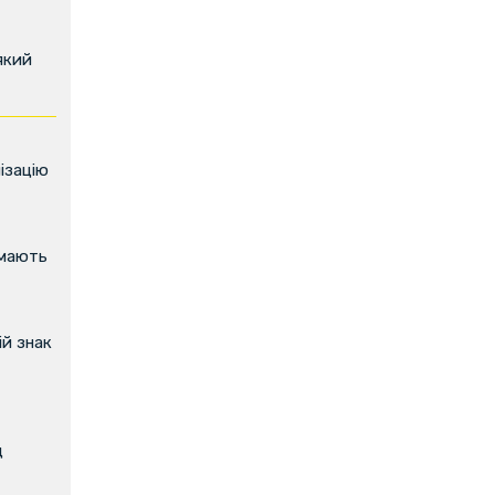
який
ізацію
имають
й знак
д