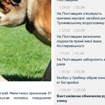
13:00
05.08
На Полтавщині з'ясовують
причини масової загибелі ри
Троянівському водосховищі
12:00
05.08
На Полтавщині визначили
лауреатів премії імені Івана
Котляревського
11:00
05.08
На Полтавщині заборонять 
раків
10:00
05.08
Екобус у Гребінці зібрав пон
кг батарейок
06:45
05.08
талій Микитенко призначив 51
Вантажівкам обмежили ру
усав чоловіка, повідомляє
спеку