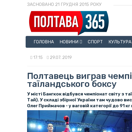
ЗАСНОВАНО 21 ГРУДНЯ 2015 РОКУ
ГОЛОВНА
НОВИНИ
СПОРТ
КУЛЬТУРА
17:15
29.07. 2019
Полтавець виграв чемпі
таїландського боксу
У місті Бангкок відбувся чемпіонат світу з т
Тай). У складі збірної України там чудово в
Олег Приймачов - у ваговій категорії до 91 кг 