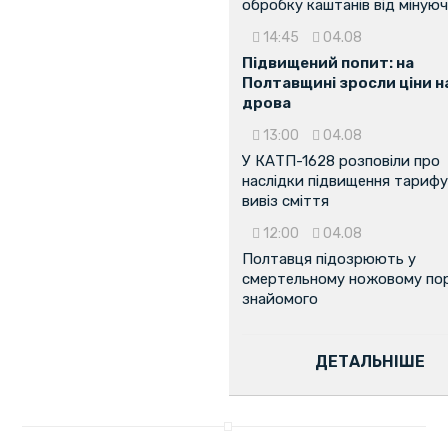
обробку каштанів від мінуюч
14:45
04.08
Підвищений попит: на
Полтавщині зросли ціни н
дрова
13:00
04.08
У КАТП-1628 розповіли про
наслідки підвищення тарифу
вивіз сміття
12:00
04.08
Полтавця підозрюють у
смертельному ножовому пор
знайомого
ДЕТАЛЬНІШЕ