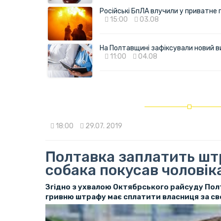
Російські БпЛА влучили у приватне
15:00
03.08
На Полтавщині зафіксували новий в
11:00
04.08
18:00
29.07. 2019
Полтавка заплатить штра
собака покусав чоловік
Згідно з ухвалою Октябрського райсуду Пол
гривню штрафу має сплатити власниця за св