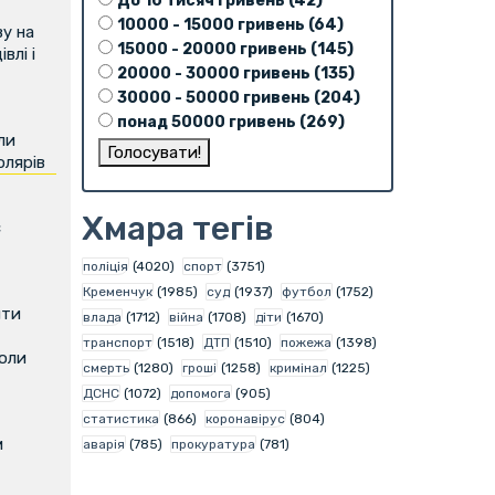
До 10 тисяч гривень (42)
10000 - 15000 гривень (64)
у на
15000 - 20000 гривень (145)
влі і
20000 - 30000 гривень (135)
30000 - 50000 гривень (204)
понад 50000 гривень (269)
ли
олярів
Хмара тегів
є
поліція
(4020)
спорт
(3751)
Кременчук
(1985)
суд
(1937)
футбол
(1752)
ити
влада
(1712)
війна
(1708)
діти
(1670)
транспорт
(1518)
ДТП
(1510)
пожежа
(1398)
коли
смерть
(1280)
гроші
(1258)
кримінал
(1225)
ДСНС
(1072)
допомога
(905)
статистика
(866)
коронавірус
(804)
м
аварія
(785)
прокуратура
(781)