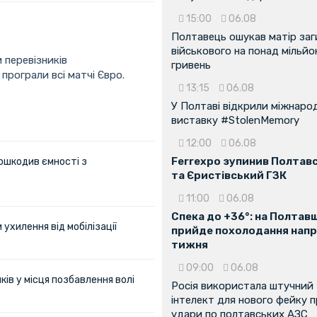
15:00
06.08
Полтавець ошукав матір заг
військового на понад мільйо
 перевізників
гривень
 програли всі матчі Євро.
13:15
06.08
У Полтаві відкрили міжнаро
виставку #StolenMemory
12:00
06.08
Ferrexpo зупинив Полтав
ошкодив ємності з
та Єристівський ГЗК
11:00
06.08
Спека до +36°: на Полтав
ухилення від мобілізації
прийде похолодання напр
тижня
09:00
06.08
ів у місця позбавлення волі
Росія використала штучний
інтелект для нового фейку 
удари по полтавських АЗС