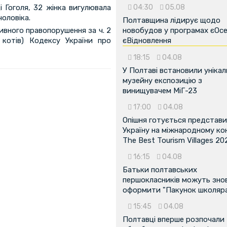
04:30
05.08
і Гоголя, 32 жінка вигулювала
чоловіка.
Полтавщина лідирує щодо
новобудов у програмах єОсе
ивного правопорушення за ч. 2
єВідновлення
 котів) Кодексу України про
18:15
04.08
У Полтаві встановили унікал
музейну експозицію з
винищувачем МіГ-23
17:00
04.08
Опішня готується представ
Україну на міжнародному ко
The Best Tourism Villages 20
16:15
04.08
Батьки полтавських
першокласників можуть зно
...
оформити "Пакунок школяр
15:45
04.08
Полтавці вперше розпочали