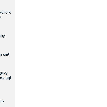
иблого
н
дну
ський
щину
икінці
про