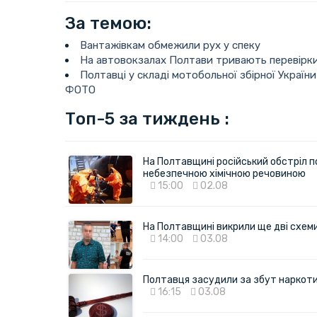
За темою:
Вантажівкам обмежили рух у спеку
На автовокзалах Полтави тривають перевірки
Полтавці у складі мотобольної збірної України
ФОТО
Топ-5 за тиждень :
На Полтавщині російський обстріл п
небезпечною хімічною речовиною
15:00
02.08
На Полтавщині викрили ще дві схеми 
14:00
03.08
Полтавця засудили за збут наркотик
16:15
03.08