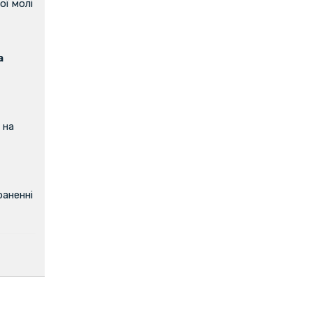
ої молі
а
 на
аненні