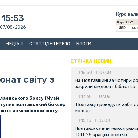
Курс вал
15:53
07/08/2026
МЕДІА
СТАТТІ/ІНТЕРВ'Ю
БЛОГИ
СТРІЧКА НОВИН
18:30
07.08
онат світу з
На Полтавщині за чотири р
закрили сімдесят бібліотек
17:30
07.08
аїландського боксу (Муай
иступив полтавський боксер
Полтавці проведуть забіг д
він став чемпіоном світу.
молоді
15:15
07.08
Полтавська вчителька увійш
ТОП-25 кращих освітян