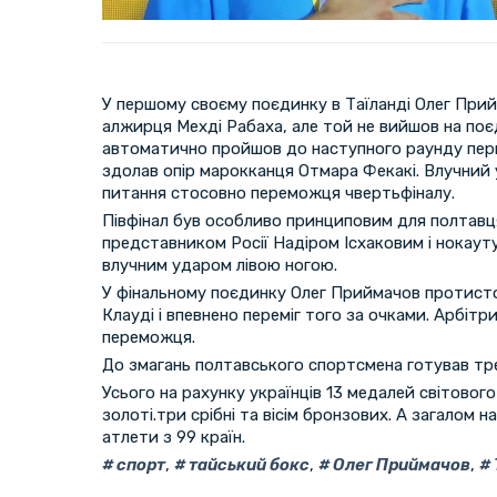
У першому своєму поєдинку в Таїланді Олег При
алжирця Мехді Рабаха, але той не вийшов на поє
автоматично пройшов до наступного раунду пер
здолав опір марокканця Отмара Фекакі. Влучний 
питання стосовно переможця чвертьфіналу.
Півфінал був особливо принциповим для полтавця.
представником Росії Надіром Ісхаковим і нокаут
влучним ударом лівою ногою.
У фінальному поєдинку Олег Приймачов протист
Клауді і впевнено переміг того за очками. Арбітр
переможця.
До змагань полтавського спортсмена готував тр
Усього на рахунку українців 13 медалей світового 
золоті.три срібні та вісім бронзових. А загалом н
атлети з 99 країн.
спорт
,
тайський бокс
,
Олег Приймачов
,