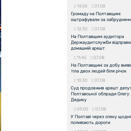
14:00
07.08
Громаду на Полтавщині
оштрафували за забрудненн
12:30
07.08
На Полтавщині аудитора
Держаудитслужби відправил
домашній арешт
11:45
07.08
На Полтавщині за добу вия
тіла двох людей біля річок
10:30
07.08
Суд продовжив арешт депу
Полтавської облради Олегу
Дядику
09:00
07.08
У Полтаві через спеку щодн
поливають дороги