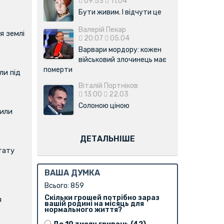
09:53
11.04
Бути живим. І відчути це
Валерій Пекар
я землі
20:07
05.04
Варвари мордору: кожен
військовий злочинець має
померти
и під
Віталій Портніков
13:00
22.03
Солоною ціною
вили
ДЕТАЛЬНІШЕ
тату
ВАША ДУМКА
Всього: 859
Скільки грошей потрібно зараз
я
вашій родині на місяць для
нормального життя?