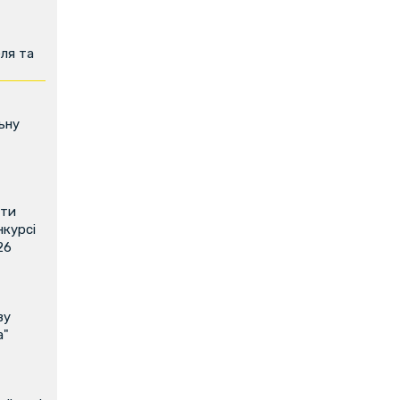
ля та
ьну
ити
нкурсі
26
ву
а"