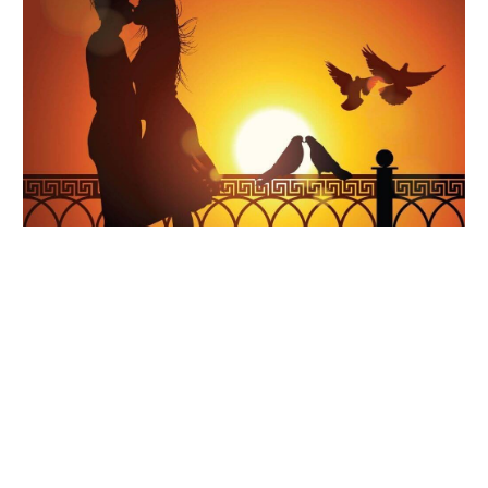
Умови конкурсу: надішліть освідчення в коханні, яке б
зворушило серця не лише ваших коханих, а й
прихильників нашої сторінки.