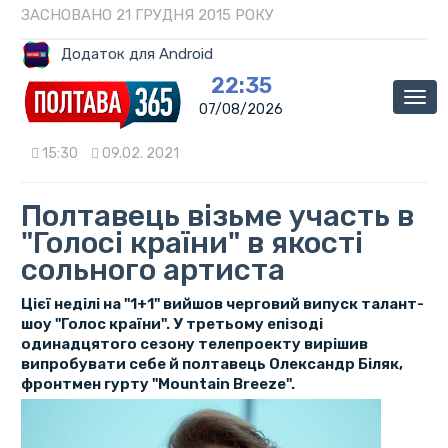
ЗАСНОВАНО 21 ГРУДНЯ 2015 РОКУ
Додаток для Android
22:35
Мен
07/08/2026
15:30
09.02. 2021
Полтавець візьме участь в
"Голосі країни" в якості
сольного артиста
Цієї неділі на "1+1" вийшов черговий випуск талант-
шоу "Голос країни". У третьому епізоді
одинадцятого сезону телепроекту вирішив
випробувати себе й полтавець Олександр Біляк,
фронтмен гурту "Mountain Breeze".