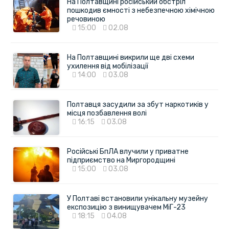
На Полтавщині російський обстріл
пошкодив ємності з небезпечною хімічною
речовиною
15:00
02.08
На Полтавщині викрили ще дві схеми
ухилення від мобілізації
14:00
03.08
Полтавця засудили за збут наркотиків у
місця позбавлення волі
16:15
03.08
Російські БпЛА влучили у приватне
підприємство на Миргородщині
15:00
03.08
У Полтаві встановили унікальну музейну
експозицію з винищувачем МіГ-23
18:15
04.08