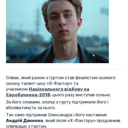
Співак, який разом з гуртом став фіналістом сьомого
сезону талант-шоу «X-Фактор» та
учасником
Національного відбору на
Євробачення-2018,
цього разу виступав сольно.
За його словами, хлопці з гурту підтримали його і
вболіватимуть за нього.
Так само підтримав Олександра і його наставник
Андрій Данилко
, який після «Х-Фактору» продовжив
співпрацю з гуртом.