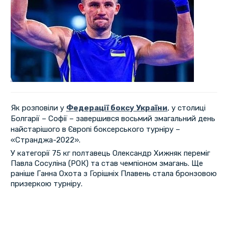
Як розповіли у
Федерації боксу України
, у столиці
Болгарії – Софії – завершився восьмий змагальний день
найстарішого в Європі боксерського турніру –
«Странджа-2022».
У категорії 75 кг полтавець Олександр Хижняк переміг
Павла Сосуліна (РОК) та став чемпіоном змагань. Ще
раніше Ганна Охота з Горішніх Плавень стала бронзовою
призеркою турніру.