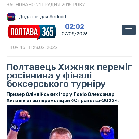
ЗАСНОВАНО 21 ГРУДНЯ 2015 РОКУ
Додаток для Android
02:02
Мен
07/08/2026
09:45
28.02. 2022
Полтавець Хижняк переміг
росіянина у фіналі
боксерського турніру
Призер Олімпійських ігор у Токіо Олександр
Хижняк став переможцем «Странджа-2022».