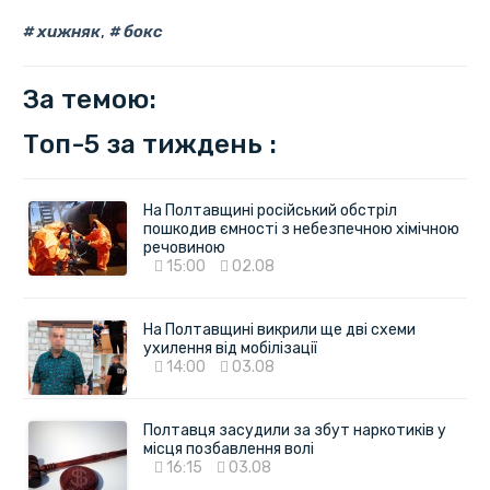
хижняк
,
бокс
За темою:
Топ-5 за тиждень :
На Полтавщині російський обстріл
пошкодив ємності з небезпечною хімічною
речовиною
15:00
02.08
На Полтавщині викрили ще дві схеми
ухилення від мобілізації
14:00
03.08
Полтавця засудили за збут наркотиків у
місця позбавлення волі
16:15
03.08