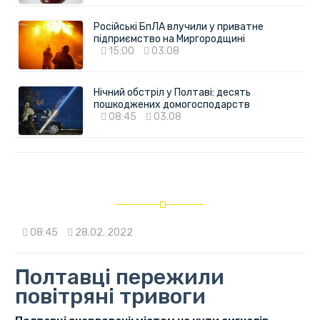
Російські БпЛА влучили у приватне
підприємство на Миргородщині
15:00
03.08
Нічний обстріл у Полтаві: десять
пошкоджених домогосподарств
08:45
03.08
08:45
28.02. 2022
Полтавці пережили
повітряні тривоги