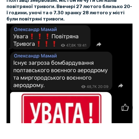
Полтавці знервовані: містом не чути сигналів
повітряної тривоги. Ввечері 27 лютого близько 20-
ї години, уночі та о 7.30 зранку 28 лютого у місті
були повітряні тривоги.