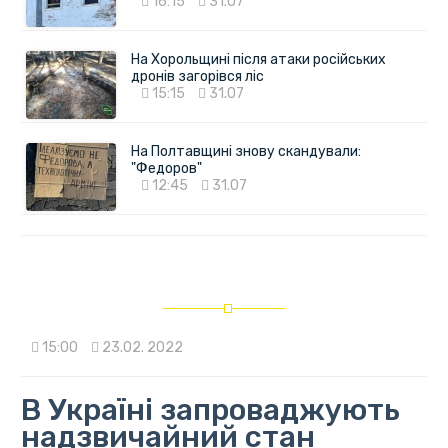
16:15
31.07
На Хорольщині після атаки російських
дронів загорівся ліс
15:15
31.07
На Полтавщині знову скандували:
"Федоров"
12:45
31.07
15:00
23.02. 2022
В Україні запроваджують
надзвичайний стан