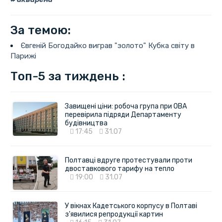
За темою:
Євгеній Богодайко виграв "золото" Кубка світу в
Парижі
Топ-5 за тиждень :
Завищені ціни: робоча група при ОВА
перевірила підряди Департаменту
будівництва
17:45
31.07
Полтавці вдруге протестували проти
двоставкового тарифу на тепло
19:00
31.07
У вікнах Кадетського корпусу в Полтаві
з'явилися репродукції картин