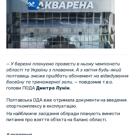
—
У березні плануємо провести в ньому чемпіонати
області та України з плавання. А з квітня будь-який
полтавець зможе придбати абонемент на відвідування
басейну та тренажерної зали,
— повідомив т.в.о.
голови ПОДА
Дмитро Лунін
.
Полтавська ОДА вже отримала документи на введення
спорткомплексу в експлуатацію.
На найближче засідання облради планують винести
питання про взяття обʼєкта на баланс області.
акварена