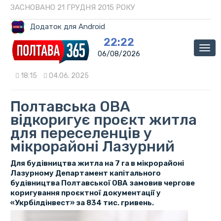
ЗАСНОВАНО 21 ГРУДНЯ 2015 РОКУ
Додаток для Android
22:22
Мен
06/08/2026
18:15
04.06. 2025
Полтавська ОВА
відкоригує проєкт житла
для переселенців у
мікрорайоні Лазурний
Для будівництва житла на 7 га в мікрорайоні
Лазурному Департамент капітального
будівництва Полтавської ОВА замовив чергове
коригування проєктної документації у
«Укрбілдінвест» за 834 тис. гривень.