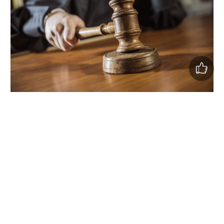
Справу ініціювало НАБУ. Клієнт, на якого склали
протокол за ст. 130 КУпАП, передав гроші під
контролем детективів.
Всі троє обвинувачених провину не визнали, але суд
визнав докази достатніми.
Судові вироки:
Садошенко
— 4 роки 8 місяців, конфіскація $7200 та
частини майна.
Бутирін
— 4 роки 8 місяців, заборона займатися