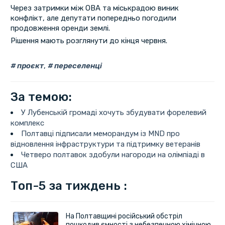
Через затримки між ОВА та міськрадою виник
конфлікт, але депутати попередньо погодили
продовження оренди землі.
Рішення мають розглянути до кінця червня.
проєкт
,
переселенці
За темою:
У Лубенській громаді хочуть збудувати форелевий
комплекс
Полтавці підписали меморандум із MND про
відновлення інфраструктури та підтримку ветеранів
Четверо полтавок здобули нагороди на олімпіаді в
США
Топ-5 за тиждень :
На Полтавщині російський обстріл
пошкодив ємності з небезпечною хімічною