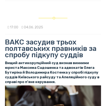
17:00
04.06. 2025
ВАКС засудив трьох
полтавських правників за
спробу підкупу суддів
Вищий антикорупційний суд визнав винними
юриста Максима Садошенка та адвокатів Олега
Бутиріна й Володимира Костенка у спробі підкупу
суддів Київського райсуду та Апеляційного суду в
справі про п’яне керування.