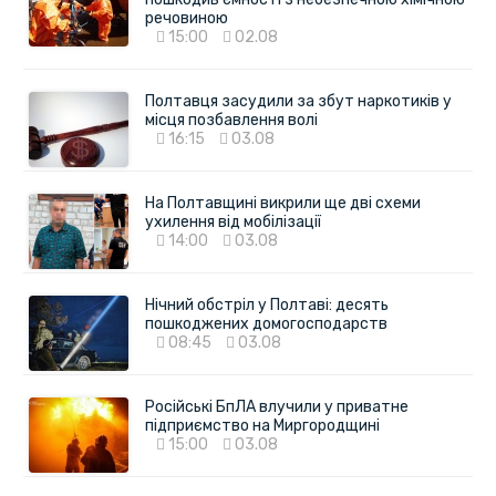
речовиною
15:00
02.08
Полтавця засудили за збут наркотиків у
місця позбавлення волі
16:15
03.08
На Полтавщині викрили ще дві схеми
ухилення від мобілізації
14:00
03.08
Нічний обстріл у Полтаві: десять
пошкоджених домогосподарств
08:45
03.08
Російські БпЛА влучили у приватне
підприємство на Миргородщині
15:00
03.08