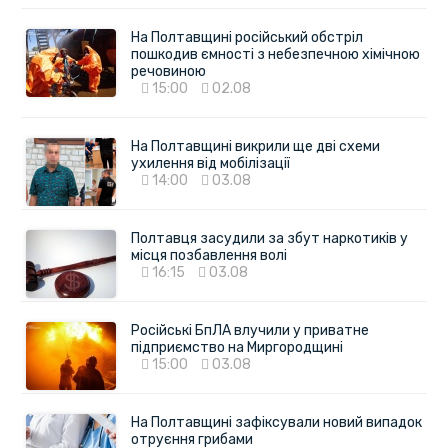
На Полтавщині російський обстріл
пошкодив ємності з небезпечною хімічною
речовиною
15:00
02.08
На Полтавщині викрили ще дві схеми
ухилення від мобілізації
14:00
03.08
Полтавця засудили за збут наркотиків у
місця позбавлення волі
16:15
03.08
Російські БпЛА влучили у приватне
підприємство на Миргородщині
15:00
03.08
На Полтавщині зафіксували новий випадок
отруєння грибами