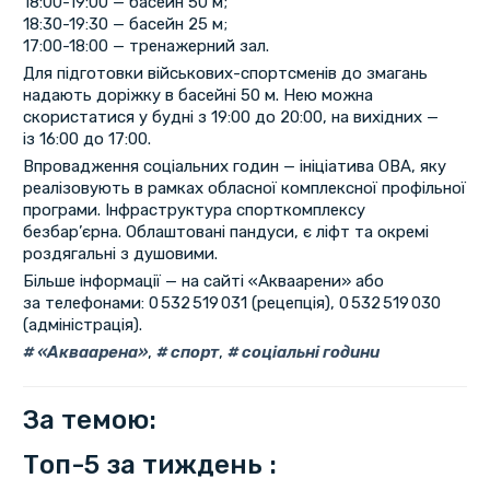
18:00-19:00 — басейн 50 м;
18:30-19:30 — басейн 25 м;
17:00-18:00 — тренажерний зал.
Для підготовки військових-спортсменів до змагань
надають доріжку в басейні 50 м. Нею можна
скористатися у будні з 19:00 до 20:00, на вихідних —
із 16:00 до 17:00.
Впровадження соціальних годин — ініціатива ОВА, яку
реалізовують в рамках обласної комплексної профільної
програми. Інфраструктура спорткомплексу
безбар’єрна. Облаштовані пандуси, є ліфт та окремі
роздягальні з душовими.
Більше інформації — на сайті «Акваарени» або
за телефонами: 0 532 519 031 (рецепція), 0 532 519 030
(адміністрація).
«Акваарена»
,
спорт
,
соціальні години
За темою:
Топ-5 за тиждень :