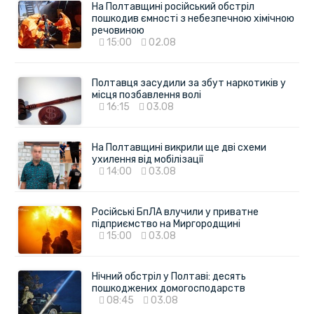
На Полтавщині російський обстріл
пошкодив ємності з небезпечною хімічною
речовиною
15:00
02.08
Полтавця засудили за збут наркотиків у
місця позбавлення волі
16:15
03.08
На Полтавщині викрили ще дві схеми
ухилення від мобілізації
14:00
03.08
Російські БпЛА влучили у приватне
підприємство на Миргородщині
15:00
03.08
Нічний обстріл у Полтаві: десять
пошкоджених домогосподарств
08:45
03.08