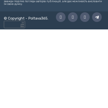
завжди поділяє погляди авторів публікацій, але дає можливість висловити
їм свою думку.
© Copyright -
Poltava365
.