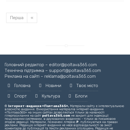
Перша
«
Головний редактор – editor@poltava365.com
Технічна підтримка – support@poltava365.com
Реклама на сайті – reklama@poltava365.com
Головна
Новини
Твоє місто
Спорт
Культура
Блоги
©
Інтернет-видання «Полтава365».
Матеріали сайту є інтелектуальною
власністю видання. Використання матеріалів інтернет-видання
«Полтава365» на інших сайтах дозволяється тільки за наявності
гіперпосилання на сайт
poltava365.com
не закриті для індексації
пошуковими системами, в друкованих виданнях - тільки за письмовою
згодою редакції. Матеріали, позначені літерою
Р
, публікуються на правах
реклами. Редакція інтернет-видання не несе відповідальності за зміст
коментарів до публікацій та тексти рекламних оголошень. Редакція не