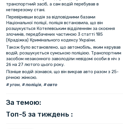
транспортний засіб, а сам водій перебував в
нетверезому стані.
Перевіривши водія за відповідними базами
Національної поліції, поліція встановила, що він
розшукується Котелевським відділенням за скоєння
злочинів, передбачених частиною 3 статті 185
(Крадіжка) Кримінального кодексу України.
Також було встановлено, що автомобіль, яким керував
водій, розшукується сумською поліцією. Транспортним
засобом незаконного заволоділи невідомі особи в ніч з
26 на 27 лютого цього року.
Пізніше водій зізнався, що він викрав авто разом з 25-
річною жінкою.
угон
,
поліція
,
авто
За темою:
Топ-5 за тиждень :