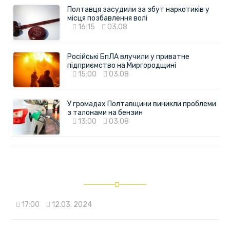
Полтавця засудили за збут наркотиків у
місця позбавлення волі
16:15
03.08
Російські БпЛА влучили у приватне
підприємство на Миргородщині
15:00
03.08
У громадах Полтавщини виникли проблеми
з талонами на бензин
13:00
03.08
17:00
12.03. 2024