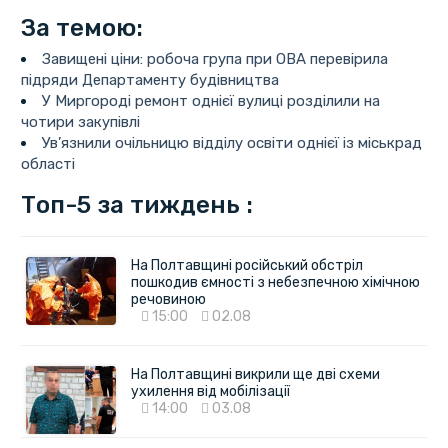
За темою:
Завищені ціни: робоча група при ОВА перевірила
підряди Департаменту будівництва
У Миргороді ремонт однієї вулиці розділили на
чотири закупівлі
Ув’язнили очільницю відділу освіти однієї із міськрад
області
Топ-5 за тиждень :
На Полтавщині російський обстріл
пошкодив ємності з небезпечною хімічною
речовиною
15:00
02.08
На Полтавщині викрили ще дві схеми
ухилення від мобілізації
14:00
03.08