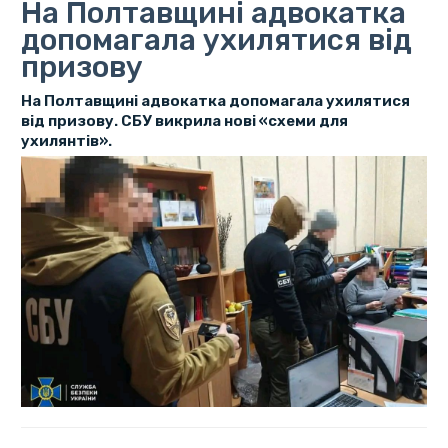
На Полтавщині адвокатка
допомагала ухилятися від
призову
На Полтавщині адвокатка допомагала ухилятися
від призову. СБУ викрила нові «схеми для
ухилянтів».