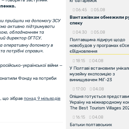
, — говорить заступник
кг батарейок
пенко.
06:45
05.08
Вантажівкам обмежили ру
ики прийшли на допомогу ЗСУ
спеку
уємо активно підтримувати
ікою, обладнанням та
04:30
05.08
ний директор ОГТСУ.
Полтавщина лідирує щодо
а оперативну допомогу в
новобудов у програмах єОсе
 та потрібні справи».
єВідновлення
18:15
04.08
російсько-української війни —
У Полтаві встановили унікал
музейну експозицію з
адонатили Фонду на потреби
винищувачем МіГ-23
17:00
04.08
Опішня готується представ
, що зібрав
понад 9 мільярдів
Україну на міжнародному ко
The Best Tourism Villages 20
16:15
04.08
Батьки полтавських