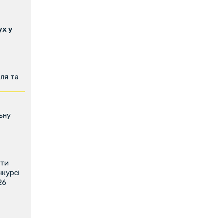
х у
ля та
ьну
ити
нкурсі
26