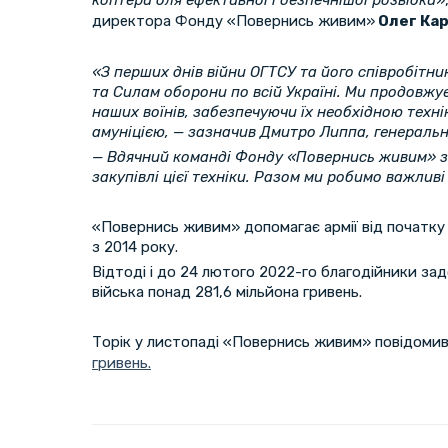
коптери для ефективної і безпечнішої розвідки
»
директора Фонду «Повернись живим»
Олег Кар
«З перших днів війни ОГТСУ та його співробітн
та Силам оборони по всій Україні. Ми продовж
наших воїнів, забезпечуючи їх необхідною техн
амуніцією, — зазначив Дмитро Липпа, генераль
— Вдячний команді Фонду «Повернись живим» з
закупівлі цієї техніки. Разом ми робимо важливі
«Повернись живим» допомагає армії від початку 
з 2014 року.
Відтоді і до 24 лютого 2022-го благодійники з
війська понад 281,6 мільйона гривень.
Торік у листопаді «Повернись живим» повідомив
гривень.