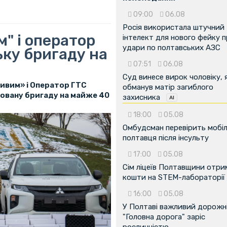
09:00
06.08
Росія використала штучний
" і оператор
інтелект для нового фейку 
удари по полтавських АЗС
ьку бригаду на
07:51
06.08
Суд винесе вирок чоловіку, 
ивим» і Оператор ГТС
обманув матір загиблого
зовану бригаду на майже 40
захисника
18:00
05.08
Омбудсман перевірить мобіл
полтавця після інсульту
17:00
05.08
Сім ліцеїв Полтавщини отр
кошти на STEM-лабораторії
16:00
05.08
У Полтаві важливий дорожні
"Головна дорога" заріс
рослинністю