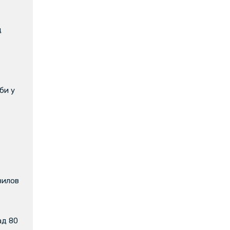
д
би у
вилов
ад 80