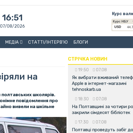
Курс вал
16:51
07/08/2026
МЕДІА
СТАТТІ/ІНТЕРВ'Ю
БЛОГИ
СТРІЧКА НОВИН
19:50
07.08
іряли на
Як вибрати вживаний теле
Apple в інтернет-магазині
tehnoskarb.ua
 полтавських школярів.
18:30
07.08
нонімне повідомлення про
гайно вивели на шкільне
На Полтавщині за чотири р
закрили сімдесят бібліотек
17:30
07.08
Полтавці проведуть забіг д