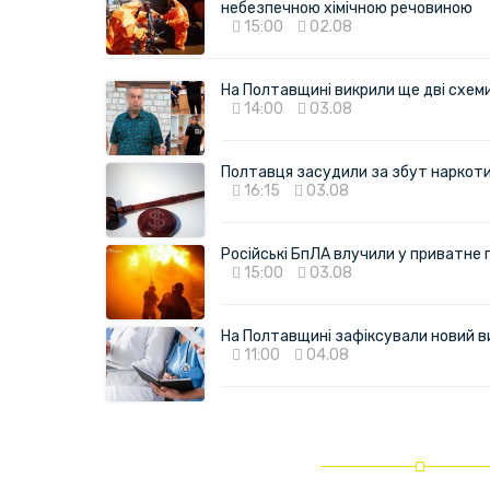
небезпечною хімічною речовиною
15:00
02.08
На Полтавщині викрили ще дві схеми 
14:00
03.08
Полтавця засудили за збут наркотик
16:15
03.08
Російські БпЛА влучили у приватне
15:00
03.08
На Полтавщині зафіксували новий в
11:00
04.08