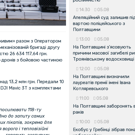
14:30
05.08
Апеляційний суд залишив пі
вартою поліцейського з
Полтавщини
13:00
05.08
 живим» разом з Оператором
На Полтавщині з'ясовують
механізованій бригаді другу
причини масової загибелі ри
тю 26 634 117,64 грн.
Троянівському водосховищі
PV-дронів з бойовою частиною
12:00
05.08
На Полтавщині визначили
над 13,2 млн грн. Передали 10
лауреатів премії імені Івана
х DJI Mavic 3T з комплектами
Котляревського
11:00
05.08
На Полтавщині заборонять 
посилювати 118-ту
раків
дно до запиту самих
10:00
05.08
их пікапів, зокрема для
ворога і тепловізійні
Екобус у Гребінці зібрав пон