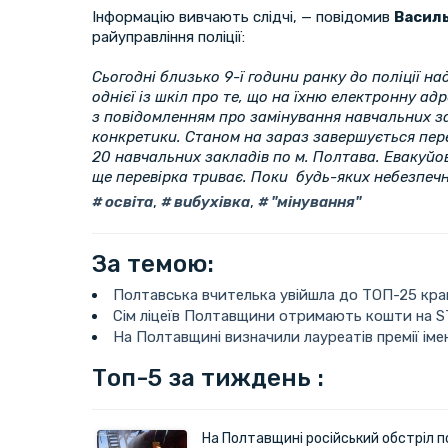
Інформацію вивчають слідчі, — повідомив
Василь
райуправління поліції:
Сьогодні близько 9-ї години ранку до поліції н
однієї із шкіл про те, що на їхню електронну а
з повідомленням про замінування навчальних за
конкретики. Станом на зараз завершується пер
20 навчальних закладів по м. Полтава. Евакуйов
ще перевірка триває. Поки будь-яких небезпечн
освіта
,
вибухівка
,
"мінування"
За темою:
Полтавська вчителька увійшла до ТОП-25 кра
Сім ліцеїв Полтавщини отримають кошти на 
На Полтавщині визначили лауреатів премії іме
Топ-5 за тиждень :
На Полтавщині російський обстріл п