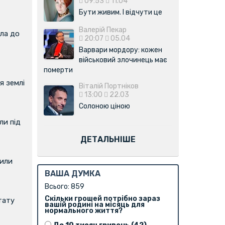
09:53
11.04
Бути живим. І відчути це
Валерій Пекар
ла до
20:07
05.04
Варвари мордору: кожен
військовий злочинець має
померти
я землі
Віталій Портніков
13:00
22.03
Солоною ціною
и під
ДЕТАЛЬНІШЕ
вили
ВАША ДУМКА
Всього: 859
Скільки грошей потрібно зараз
тату
вашій родині на місяць для
нормального життя?