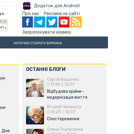
Додаток для Android
Про нас
Реклама на сайті
ют
Запропонувати новину
КУТОЧОК СТАРОГО БУРКУНА
ОСТАННІ БЛОГИ
фон
Сергій Іващенко
11:46
12.07
Відбудова країни -
модернізація життя
Віталій Чепинога
оки
13:25
10.07
Спостереження
Олена Задорожна
о Дня