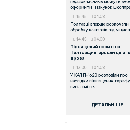
першокласників можуть зно
оформити "Пакунок школяр
15:45
04.08
Полтавці вперше розпочали
обробку каштанів від мінуюч
14:45
04.08
Підвищений попит: на
Полтавщині зросли ціни н
...
дрова
13:00
04.08
У КАТП-1628 розповіли про
наслідки підвищення тарифу
вивіз сміття
ДЕТАЛЬНІШЕ