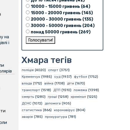
До 10 тисяч гривень (42)
10000 - 15000 гривень (64)
15000 - 20000 гривень (145)
я
20000 - 30000 гривень (135)
30000 - 50000 гривень (204)
понад 50000 гривень (269)
у на
влі і
Хмара тегів
ли
поліція
(4020)
спорт
(3751)
олярів
Кременчук
(1985)
суд
(1937)
футбол
(1752)
влада
(1712)
війна
(1708)
діти
(1670)
є
транспорт
(1518)
ДТП
(1510)
пожежа
(1398)
смерть
(1280)
гроші
(1258)
кримінал
(1225)
ДСНС
(1072)
допомога
(905)
статистика
(866)
коронавірус
(804)
ити
аварія
(785)
прокуратура
(781)
коли