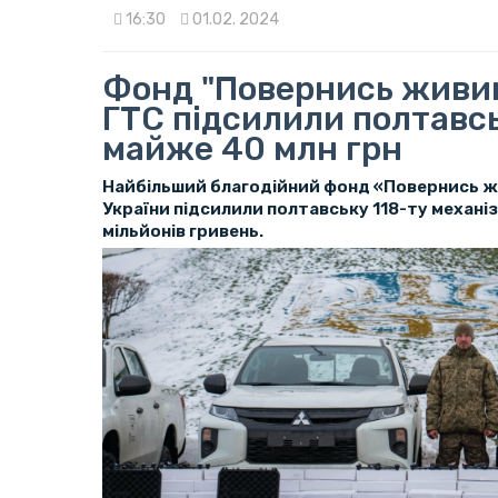
16:30
01.02. 2024
Фонд "Повернись живим
ГТС підсилили полтавс
майже 40 млн грн
Найбільший благодійний фонд «Повернись ж
України підсилили полтавську 118-ту механі
мільйонів гривень.