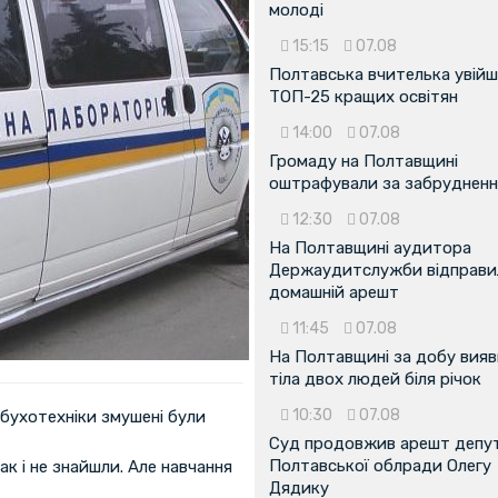
молоді
15:15
07.08
Полтавська вчителька увійш
ТОП-25 кращих освітян
14:00
07.08
Громаду на Полтавщині
оштрафували за забрудненн
12:30
07.08
На Полтавщині аудитора
Держаудитслужби відправил
домашній арешт
11:45
07.08
На Полтавщині за добу вия
тіла двох людей біля річок
10:30
07.08
ибухотехніки змушені були
Суд продовжив арешт депу
Полтавської облради Олегу
к і не знайшли. Але навчання
Дядику