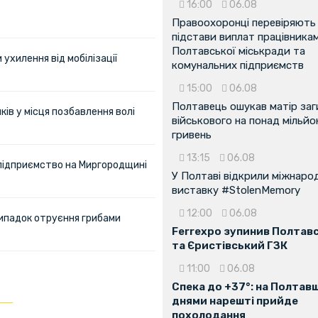
16:00
06.08
Правоохоронці перевіряють
підстави виплат працівника
Полтавської міськради та
ухилення від мобілізації
комунальних підприємств
15:00
06.08
Полтавець ошукав матір заг
ів у місця позбавлення волі
військового на понад мільйо
гривень
13:15
06.08
 підприємство на Миргородщині
У Полтаві відкрили міжнаро
виставку #StolenMemory
12:00
06.08
ипадок отруєння грибами
Ferrexpo зупинив Полтав
та Єристівський ГЗК
11:00
06.08
Спека до +37°: на Полтав
днями нарешті прийде
похолодання