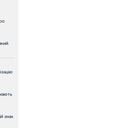
про
який
ізацію
имають
й знак