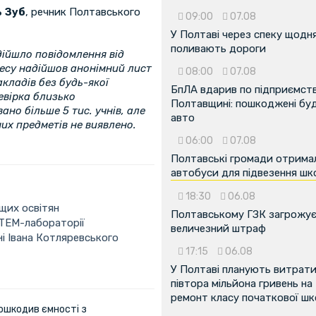
 Зуб
, речник Полтавського
09:00
07.08
У Полтаві через спеку щодн
поливають дороги
адійшло повідомлення від
дресу надійшов анонімний лист
08:00
07.08
кладів без будь-якої
БпЛА вдарив по підприємств
евірка близько
Полтавщині: пошкоджені буді
ано більше 5 тис. учнів, але
авто
их предметів не виявлено.
06:00
07.08
Полтавські громади отрима
автобуси для підвезення шк
18:30
06.08
щих освітян
Полтавському ГЗК загрожу
STEM-лабораторії
величезний штраф
ні Івана Котляревського
17:15
06.08
У Полтаві планують витрат
півтора мільйона гривень на
ремонт класу початкової ш
ошкодив ємності з