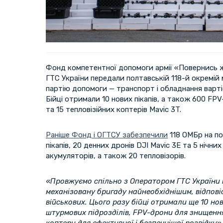
Фонд компетентної допомоги армії «Повернись
ГТС України передали полтавській 118-й окремій 
партію допомоги — транспорт і обладнання вартіс
Бійці отримали 10 нових пікапів, а також 600 F
та 15 тепловізійних коптерів Mavic 3T.
Раніше Фонд і ОГТСУ забезпечили
118 ОМБр на по
пікапів, 20 денних дронів DJI Mavic 3E та 5 нічни
акумуляторів, а також 20 тепловізорів.
«Провжуємо спільно з Оператором ГТС України 
механізовану бригаду найнеобхіднішим, відпові
військових. Цього разу бійці отримали ще 10 нов
штурмових підрозділів, FPV-дрони для знищення 