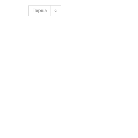
Перша
«
Завантажуємо новину