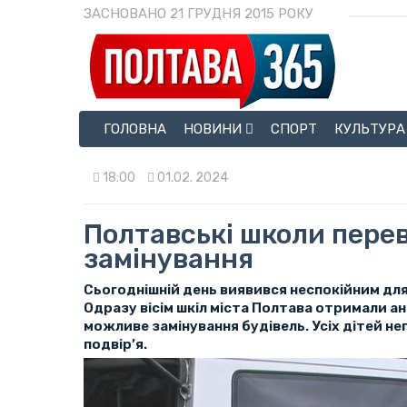
ЗАСНОВАНО 21 ГРУДНЯ 2015 РОКУ
ГОЛОВНА
НОВИНИ
СПОРТ
КУЛЬТУРА
18:00
01.02. 2024
Полтавські школи перев
замінування
Сьогоднішній день виявився неспокійним для
Одразу вісім шкіл міста Полтава отримали а
можливе замінування будівель. Усіх дітей не
подвір’я.