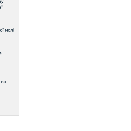
ву
а"
ої молі
а
 на