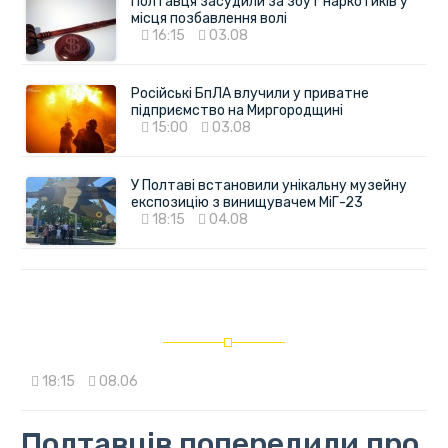
Полтавця засудили за збут наркотиків у
місця позбавлення волі
16:15
03.08
Російські БпЛА влучили у приватне
підприємство на Миргородщині
15:00
03.08
У Полтаві встановили унікальну музейну
експозицію з винищувачем МіГ-23
18:15
04.08
18:15
08.06
Полтавців попередили про