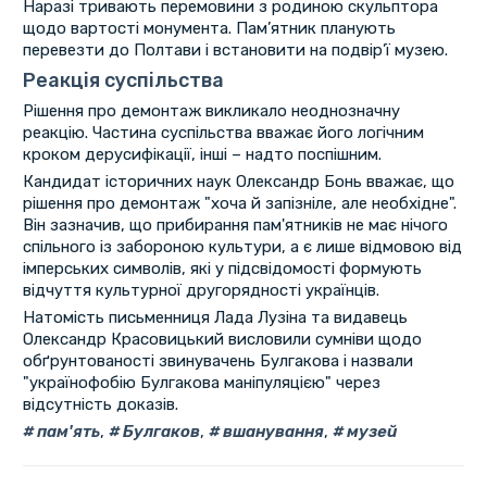
Наразі тривають перемовини з родиною скульптора
щодо вартості монумента. Пам’ятник планують
перевезти до Полтави і встановити на подвір’ї музею.
Реакція суспільства
Рішення про демонтаж викликало неоднозначну
реакцію. Частина суспільства вважає його логічним
кроком дерусифікації, інші – надто поспішним.
Кандидат історичних наук Олександр Бонь вважає, що
рішення про демонтаж "хоча й запізніле, але необхідне".
Він зазначив, що прибирання пам'ятників не має нічого
спільного із забороною культури, а є лише відмовою від
імперських символів, які у підсвідомості формують
відчуття культурної другорядності українців.
Натомість письменниця Лада Лузіна та видавець
Олександр Красовицький висловили сумніви щодо
обґрунтованості звинувачень Булгакова і назвали
"українофобію Булгакова маніпуляцією" через
відсутність доказів.
пам'ять
,
Булгаков
,
вшанування
,
музей