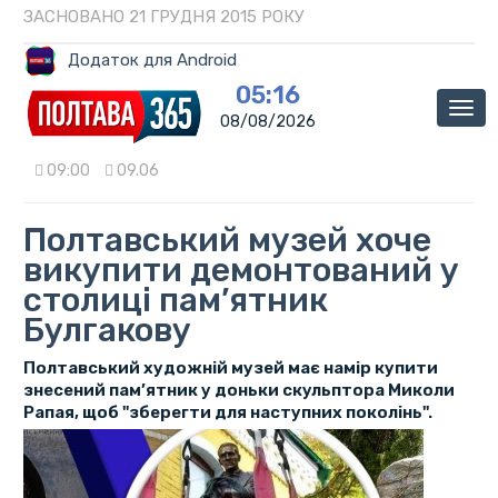
ЗАСНОВАНО 21 ГРУДНЯ 2015 РОКУ
Додаток для Android
05:16
Мен
08/08/2026
09:00
09.06
Полтавський музей хоче
викупити демонтований у
столиці пам’ятник
Булгакову
Полтавський художній музей має намір купити
знесений пам’ятник у доньки скульптора Миколи
Рапая, щоб "зберегти для наступних поколінь".