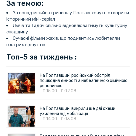
За темою:
За понад мільйон гривень у Полтаві хочуть створити
історичний міні-серіал
Львів та Гадяч спільно відновлюватимуть культурну
спадщину
Сучасні фільми жахів: що подивитись любителям
гострих відчуттів
Топ-5 за тиждень :
На Полтавщині російський обстріл
пошкодив ємності з небезпечною хімічною
речовиною
15:00
02.08
На Полтавщині викрили ще дві схеми
ухилення від мобілізації
14:00
03.08