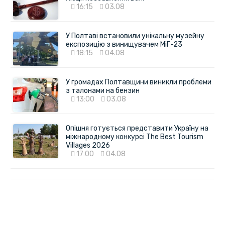
16:15
03.08
У Полтаві встановили унікальну музейну
експозицію з винищувачем МіГ-23
18:15
04.08
У громадах Полтавщини виникли проблеми
з талонами на бензин
13:00
03.08
Опішня готується представити Україну на
міжнародному конкурсі The Best Tourism
Villages 2026
17:00
04.08