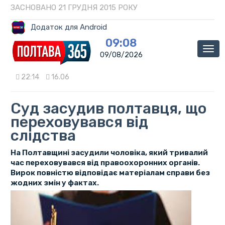
ЗАСНОВАНО 21 ГРУДНЯ 2015 РОКУ
Додаток для Android
09:08
Мен
09/08/2026
22:14
16.06
Суд засудив полтавця, що
переховувався від
слідства
На Полтавщині засудили чоловіка, який тривалий
час переховувався від правоохоронних органів.
Вирок повністю відповідає матеріалам справи без
жодних змін у фактах.