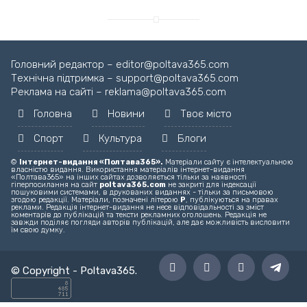
Головний редактор – editor@poltava365.com
Технічна підтримка – support@poltava365.com
Реклама на сайті – reklama@poltava365.com
Головна
Новини
Твоє місто
Спорт
Культура
Блоги
©
Інтернет-видання «Полтава365».
Матеріали сайту є інтелектуальною
власністю видання. Використання матеріалів інтернет-видання
«Полтава365» на інших сайтах дозволяється тільки за наявності
гіперпосилання на сайт
poltava365.com
не закриті для індексації
пошуковими системами, в друкованих виданнях - тільки за письмовою
згодою редакції. Матеріали, позначені літерою
Р
, публікуються на правах
реклами. Редакція інтернет-видання не несе відповідальності за зміст
коментарів до публікацій та тексти рекламних оголошень. Редакція не
завжди поділяє погляди авторів публікацій, але дає можливість висловити
їм свою думку.
© Copyright -
Poltava365
.