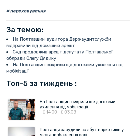
переховування
За темою:
На Полтавщині аудитора Держаудитслужби
відправили під домашній арешт
Суд продовжив арешт депутату Полтавської
облради Олегу Дядику
На Полтавщині викрили ще дві схеми ухилення від
мобілізації
Топ-5 за тиждень :
На Полтавщині викрили ще дві схеми
ухилення від мобілізації
14:00
03.08
Полтавця засудили за збут наркотиків у
місця позбавлення волі