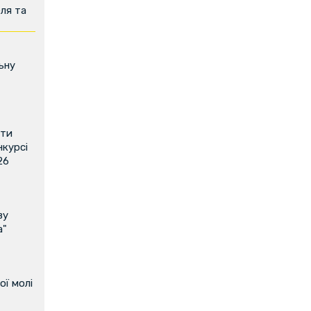
ля та
ьну
ити
нкурсі
26
ву
а"
ої молі