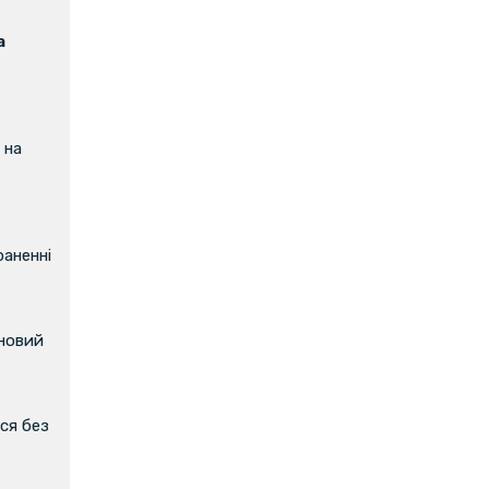
а
 на
аненні
 новий
ся без