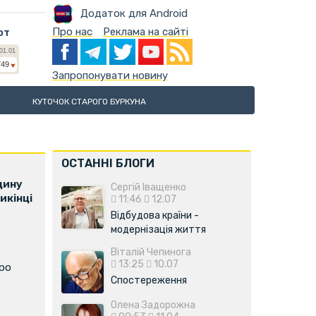
Додаток для Android
Про нас
Реклама на сайті
ют
Запропонувати новину
КУТОЧОК СТАРОГО БУРКУНА
ОСТАННІ БЛОГИ
щину
Сергій Іващенко
икінці
11:46
12.07
Відбудова країни -
модернізація життя
Віталій Чепинога
13:25
10.07
про
Спостереження
Олена Задорожна