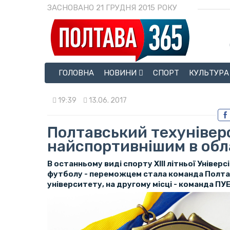
ЗАСНОВАНО 21 ГРУДНЯ 2015 РОКУ
ГОЛОВНА
НОВИНИ
СПОРТ
КУЛЬТУРА
19:39
13.06. 2017
Полтавський техунівер
найспортивнішим в обл
В останньому виді спорту ХІІІ літньої Універ
футболу - переможцем стала команда Полта
університету, на другому місці - команда ПУЕ