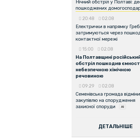
Нічний обстріл у Полтаві: д
пошкоджених домогоспода
...
20:48
02.08
Електрички в напрямку Греб
затримуються через пошко
контактної мережі
15:00
02.08
На Полтавщині російськи
обстріл пошкодив ємності
небезпечною хімічною
речовиною
09:29
02.08
Семенівська громада відмін
закупівлю на спорудження
захисної споруди
ДЕТАЛЬНІШЕ