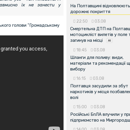
навмисно їх не занести у
На Полтавщині відновлюют
дорожнє покриття
22:50
03.08
ького голови "Громадському
Смертельна ДТП на Полтавщ
мотоцикліст вилетів у поле 
загинув на місці
18:45
03.08
Шланги для поливу: види,
матеріали та рекомендації 
вибору
16:15
03.08
Полтавця засудили за збут
наркотиків у місця позбавле
волі
15:00
03.08
Російські БпЛА влучили у п
підприємство на Миргородщ
14:00
03.08