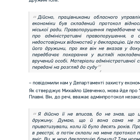
Дійсно, працівниками обласного управл
економіки був складений протокол віднос
міської ради. Правопорушення передбачене ч.
про адміністративні правопорушення, а
недостовірних відомостей у декларацію. Це по
його дружини, про яке він не вказав у доку
передбачає покарання у вигляді накладе
вручений особі. Матеріали адміністративної
передані на розгляд до суду
– повідомили нам у Департаменті захисту економі
Як стверджує Михайло Шевченко, мова йде про 1/
Плавні. Він, до речі, вважає адмінпротокол незак
Я дійсно її не вписав, бо не знав, що
дружину. Думаю, що й вона сама не з
приватизували, коли їй було десять років. 
в реєстрі, а потім склали на мене протокол п
вніс. Ви ж мою декларацію бачили? Там норм