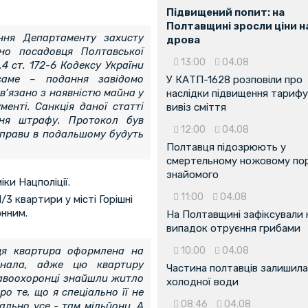
Підвищений попит: на
Полтавщині зросли ціни н
іння Департаменту захисту
дрова
но посадовця Полтавської
13:00
04.08
4 ст. 172-6 Кодексу України
 саме – подання завідомо
У КАТП-1628 розповіли про
в’язано з наявністю майна у
наслідки підвищення тарифу
менті. Санкція даної статті
вивіз сміття
ння штрафу. Протокол був
12:00
04.08
 справи в подальшому будуть
Полтавця підозрюють у
смертельному ножовому пор
знайомого
ки Нацполіції.
11:00
04.08
3 квартири у місті Горішні
онним.
На Полтавщині зафіксували
випадок отруєння грибами
 ця квартира оформлена на
10:00
04.08
нала, адже цю квартиру
Частина полтавців залишила
Правоохоронці знайшли житло
холодної води
ро те, що я спеціально її не
08:46
04.08
ально усе - там мільйони. А