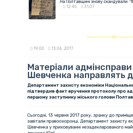
На Полтавщині знову скандували: "
12:45
31.07
19:00
13.06. 2017
Матеріали адмінсправи
Шевченка направлять д
Департамент захисту економіки Національної
підтвердив факт вручення протоколу про а
першому заступнику міського голови Полта
Сьогодні, 13 червня 2017 року, зранку до приміщ
завітали правоохоронці. Департамент захисту е
Шевченка у приховуванні незадекларованого май
дружині Юлії.