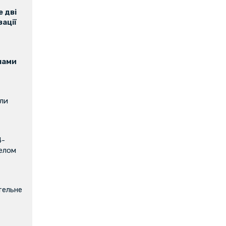
 дві
зації
нами
или
4-
релом
тельне