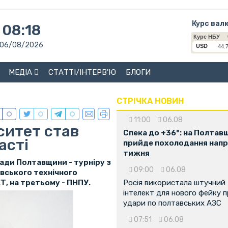
Курс вал
08:18
06/08/2026
МЕДІА
СТАТТІ/ІНТЕРВ'Ю
БЛОГИ
СТРІЧКА НОВИН
11:00
06.08
ситет став
Спека до +36°: на Полтав
асті
прийде похолодання напр
тижня
сіади Полтавщини - турніру з
09:00
06.08
вського технічного
Т, на третьому - ПНПУ.
Росія використала штучний
інтелект для нового фейку 
удари по полтавських АЗС
07:51
06.08