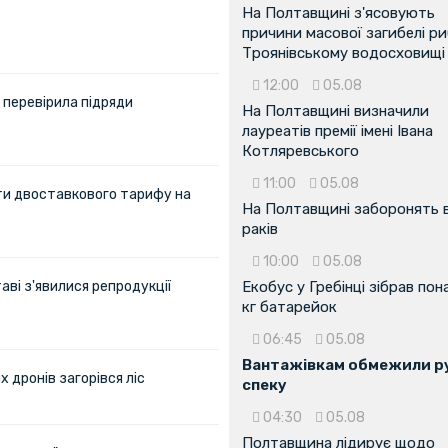
На Полтавщині з'ясовують
причини масової загибелі ри
Троянівському водосховищі
12:00
05.08
 перевірила підряди
На Полтавщині визначили
лауреатів премії імені Івана
Котляревського
11:00
05.08
ти двоставкового тарифу на
На Полтавщині заборонять 
раків
10:00
05.08
аві з'явилися репродукції
Екобус у Гребінці зібрав пон
кг батарейок
06:45
05.08
Вантажівкам обмежили ру
х дронів загорівся ліс
спеку
04:30
05.08
Полтавщина лідирує щодо