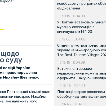
Федоров"
новобудов у програмах єОсе
єВідновлення
18:15
04.08
У Полтаві встановили унікал
музейну експозицію з
винищувачем МіГ-23
17:00
04.08
Опішня готується представ
Україну на міжнародному ко
 щодо
The Best Tourism Villages 20
о суду
16:15
04.08
 поліції України
Батьки полтавських
дмінправопорушення
першокласників можуть зно
ви Михайлу Шевченку.
оформити "Пакунок школяр
15:45
04.08
ення Полтавської міської ради
Полтавці вперше розпочали
кономіки підозрює Михайла
обробку каштанів від мінуюч
на, яке належить його
14:45
04.08