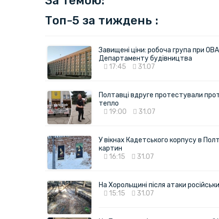
За темою:
Топ-5 за тиждень :
Завищені ціни: робоча група при ОВА
Департаменту будівництва
17:45
31.07
Полтавці вдруге протестували про
тепло
19:00
31.07
У вікнах Кадетського корпусу в Полт
картин
16:15
31.07
На Хорольщині після атаки російськи
15:15
31.07