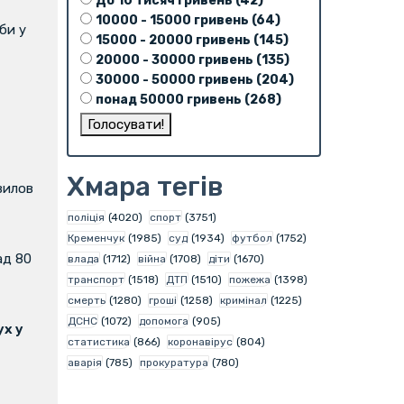
До 10 тисяч гривень (42)
10000 - 15000 гривень (64)
би у
15000 - 20000 гривень (145)
20000 - 30000 гривень (135)
30000 - 50000 гривень (204)
понад 50000 гривень (268)
Хмара тегів
вилов
поліція
(4020)
спорт
(3751)
Кременчук
(1985)
суд
(1934)
футбол
(1752)
ад 80
влада
(1712)
війна
(1708)
діти
(1670)
транспорт
(1518)
ДТП
(1510)
пожежа
(1398)
смерть
(1280)
гроші
(1258)
кримінал
(1225)
ДСНС
(1072)
допомога
(905)
х у
статистика
(866)
коронавірус
(804)
аварія
(785)
прокуратура
(780)