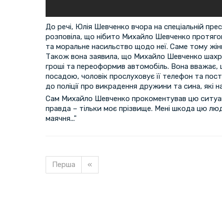
До речі, Юлія Шевченко вчора на спеціальній прес
розповіла, що нібито Михайло Шевченко протягом
та моральне насильство щодо неї. Саме тому жінк
Також вона заявила, що Михайло Шевченко шахр
гроші та переоформив автомобіль. Вона вважає,
посадою, чоловік прослуховує її телефон та пос
до поліції про викрадення дружини та сина, які н
Сам Михайло Шевченко прокоментував цю ситуац
правда – тільки моє прізвище. Мені шкода цю люд
маячня..."
Перша
«