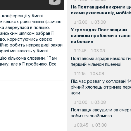
На Полтавщині викрили ще
схеми ухилення від мобілі
-конференції у Києві
 кількох років чинив фізичне
13:00
03.08
а звернулася в поліцію.
У громадах Полтавщини
айським шляхом забрав її
виникли проблеми з тало
 що, користуючись своєю
на бензин
тійно робить неправдиві заяви
аразі мешкають у Києві.
11:45
03.08
ію кількома словами: "Там
Полтавські аграрії намолот
ину, але я її пробачаю. Все
перший мільйон пшениці
11:15
03.08
Під час розваг у котловані 1
річний хлопець отримав пе
ноги
10:00
03.08
Полтавця засудили за смер
побиття знайомого
08:45
03.08