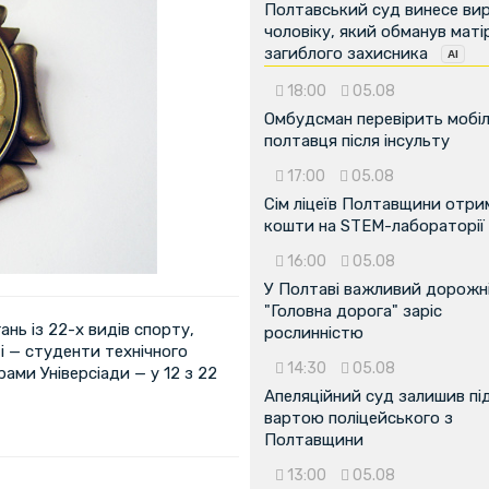
Полтавський суд винесе ви
чоловіку, який обманув маті
загиблого захисника
18:00
05.08
Омбудсман перевірить мобіл
полтавця після інсульту
17:00
05.08
Сім ліцеїв Полтавщини отр
кошти на STEM-лабораторії
16:00
05.08
У Полтаві важливий дорожні
"Головна дорога" заріс
нь із 22-х видів спорту,
рослинністю
і — студенти технічного
14:30
05.08
ами Універсіади — у 12 з 22
Апеляційний суд залишив пі
вартою поліцейського з
Полтавщини
13:00
05.08