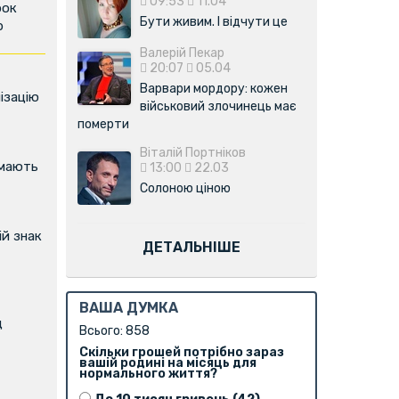
09:53
11.04
рок
Бути живим. І відчути це
р
Валерій Пекар
20:07
05.04
Варвари мордору: кожен
ізацію
військовий злочинець має
померти
Віталій Портніков
имають
13:00
22.03
Солоною ціною
й знак
ДЕТАЛЬНІШЕ
ВАША ДУМКА
д
Всього: 858
Скільки грошей потрібно зараз
вашій родині на місяць для
нормального життя?