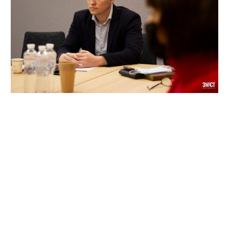
За даними слідства, Бражника підозрюють в одержанні
неправомірної вигоди за ст. 368 Кримінального кодексу
України. Після вручення підозри 10 червня депутата
затримали та доставили до ізолятора тимчасового
тримання у Києві.
Попередньо справу пов'язують із можливими
«відкатами» під час ремонтів полтавських доріг. У
цьому ж провадженні фігурує колишній фактичний
власник ТОВ «ДРСУ Полтава» Віктор Прядка.
Нагадаємо, у квітні 2026 року НАБУ вже проводило
обшуки у Юрія Бражника. Тоді депутат назвав дії