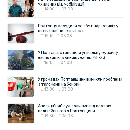
ухилення від мобілізації
14:00
03.08
Полтавця засудили за збут наркотиків у
місця позбавлення волі
16:15
03.08
У Полтаві встановили унікальну музейну
експозицію з винищувачем МіГ-23
18:15
04.08
У громадах Полтавщини виникли проблеми
з талонами на бензин
13:00
03.08
Апеляційний суд залишив під вартою
поліцейського з Полтавщини
14:30
05.08