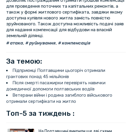
дозволяє постраждалим отримати грошові компенсації
для проведення поточних та капітальних ремонтів, а
також у формі житлового сертифіката, завдяки якому
доступна купівля нового житла замість повністю
зруйнованого. Також доступна можливість подачі заяв
для надання компенсації для відбудови на власній
земельній ділянці.
атака
,
руйнування
,
компенсація
За темою:
Підприємці Полтавщини цьогоріч отримали
грантових понад 45 мільйонів
Після смерті пасажирки перевірять навички
домедичної допомоги полтавських водіїв
Ветерани війни і родина загиблого військового
отримали сертифікати на житло
Топ-5 за тиждень :
На Полтавщині викрили ще дві схеми