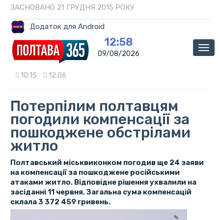
ЗАСНОВАНО 21 ГРУДНЯ 2015 РОКУ
Додаток для Android
12:58
Мен
09/08/2026
10:15
12.06
Потерпілим полтавцям
погодили компенсації за
пошкоджене обстрілами
житло
Полтавський міськвиконком погодив ще 24 заяви
на компенсації за пошкоджене російськими
атаками житло. Відповідне рішення ухвалили на
засіданні 11 червня. Загальна сума компенсацій
склала 3 372 459 гривень.