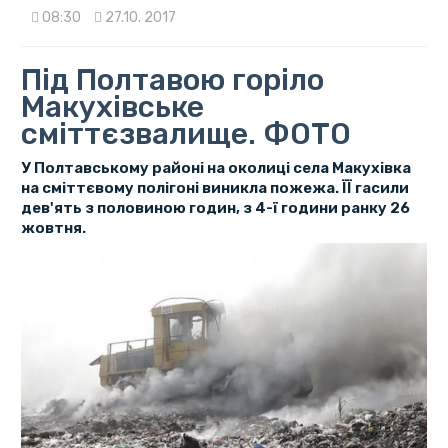
08:30
27.10. 2017
Під Полтавою горіло
Макухівське
сміттєзвалище. ФОТО
У Полтавському районі на околиці села Макухівка
на сміттєвому полігоні виникла пожежа. ЇЇ гасили
дев'ять з половиною годин, з 4-ї години ранку 26
жовтня.