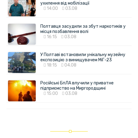
ухилення від мобілізації
14:00
03.08
Полтавця засудили за збут наркотиків у
місця позбавлення волі
16:15
03.08
У Полтаві встановили унікальну музейну
експозицію з винищувачем МіГ-23
18:15
04.08
Російські БпЛА влучили у приватне
підприємство на Миргородщині
15:00
03.08