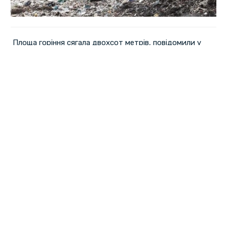
Площа горіння сягала двохсот метрів, повідомили у
прес-службі ДСНС Полтавщини.
Причини виникнення пожежі наразі встановлюють.