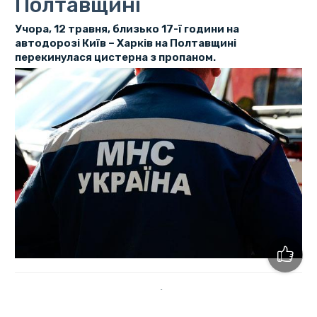
Полтавщині
Учора, 12 травня, близько 17-ї години на
автодорозі Київ – Харків на Полтавщині
перекинулася цистерна з пропаном.
Як повідомили в прес-службі ГУ ДСНС у Полтавській
області, поблизу села Говтвянчик, перекинулася