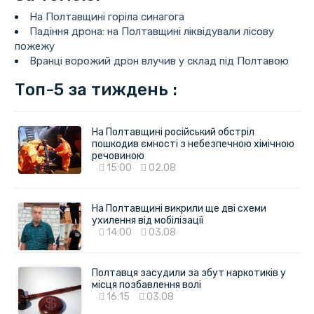
На Полтавщині горіла синагога
Падіння дрона: на Полтавщині ліквідували лісову
пожежу
Вранці ворожий дрон влучив у склад під Полтавою
Топ-5 за тиждень :
На Полтавщині російський обстріл
пошкодив ємності з небезпечною хімічною
речовиною
15:00
02.08
На Полтавщині викрили ще дві схеми
ухилення від мобілізації
14:00
03.08
Полтавця засудили за збут наркотиків у
місця позбавлення волі
16:15
03.08