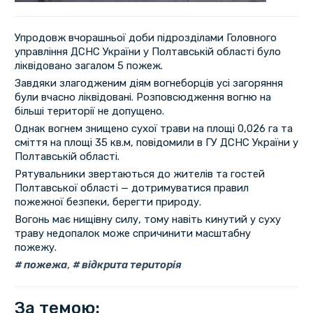
Упродовж вчорашньої доби підрозділами Головного
управління ДСНС України у Полтавській області було
ліквідовано загалом 5 пожеж.
Завдяки злагодженим діям вогнеборців усі загоряння
були вчасно ліквідовані. Розповсюдження вогню на
більші території не допущено.
Однак вогнем знищено сухої трави на площі 0,026 га та
сміття на площі 35 кв.м, повідомили в ГУ ДСНС України у
Полтавській області.
Рятувальники звертаються до жителів та гостей
Полтавської області — дотримуватися правил
пожежної безпеки, берегти природу.
Вогонь має нищівну силу, тому навіть кинутий у суху
траву недопалок може спричинити масштабну
пожежу.
пожежа
,
відкрита територія
За темою: