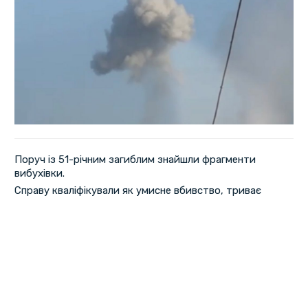
Поруч із 51-річним загиблим знайшли фрагменти
вибухівки.
Справу кваліфікували як умисне вбивство, триває
слідство.
За даним фактом слідчими поліції Хорольщини,
за процесуального керівництва Оржицького відділу
Лубенської окружної прокуратури, внесені відомості
до Єдиного реєстру досудових розслідувань
за кваліфікуючими ознаками ч.1 ст.115 Кримінального
кодексу України (Умисне вбивство).