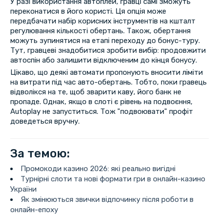
У разі використання автоплей, гравці самі зможуть
переконатися в його користі. Ця опція може
передбачати набір корисних інструментів на кшталт
регулювання кількості обертань. Також, обертання
можуть зупинятися на етапі переходу до бонус-туру.
Тут, гравцеві знадобитися зробити вибір: продовжити
автоспін або залишити відключеним до кінця бонусу.
Цікаво, що деякі автомати пропонують вносити ліміти
на витрати під час авто-обертань. Тобто, поки гравець
відволікся на те, щоб зварити каву, його банк не
пропаде. Однак, якщо в слоті є рівень на подвоєння,
Autoplay не запуститься. Тож "подвоювати" профіт
доведеться вручну.
За темою:
Промокоди казино 2026: які реально вигідні
Турнірні слоти та нові формати гри в онлайн-казино
України
Як змінюються звички відпочинку після роботи в
онлайн-епоху