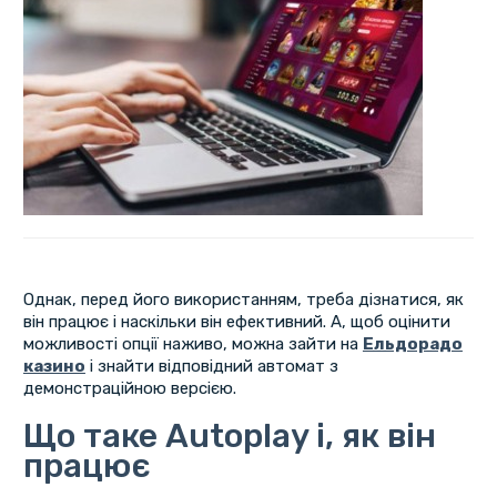
Однак, перед його використанням, треба дізнатися, як
він працює і наскільки він ефективний. А, щоб оцінити
можливості опції наживо, можна зайти на
Ельдорадо
казино
і знайти відповідний автомат з
демонстраційною версією.
Що таке Autoplay і, як він
працює