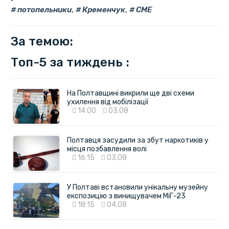
потопельники
,
Кременчук
,
СМЕ
За темою:
Топ-5 за тиждень :
На Полтавщині викрили ще дві схеми
ухилення від мобілізації
14:00
03.08
Полтавця засудили за збут наркотиків у
місця позбавлення волі
16:15
03.08
У Полтаві встановили унікальну музейну
експозицію з винищувачем МіГ-23
18:15
04.08