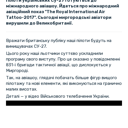
Пілоти українських Су-27 готуються до
міжнародного авіашоу. Йдеться про міжнародний
авіаційний показ "The Royal International Air
Tattoo-2017". Сьогодні миргородські авіатори
вирушили до Великобританії.
Вражати британську публіку наші пілоти будуть на
винищувачах СУ-27.
Цього року наші льотчики суттєво ускладнили
програму свого виступу. Про це сказано у повідомленні
831-ї бригади тактичної авіації, що дислокується у
Миргороді.
Так, на авіашоу, глядачі побачать більше фігур вищого
пілотажу та нові елементи, які виконуються на гранично
малих висотах.
Деталі — у відео Військового телебачення України.