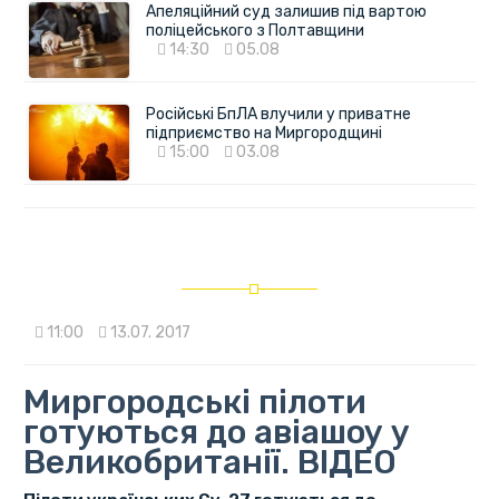
Апеляційний суд залишив під вартою
поліцейського з Полтавщини
14:30
05.08
Російські БпЛА влучили у приватне
підприємство на Миргородщині
15:00
03.08
11:00
13.07. 2017
Миргородські пілоти
готуються до авіашоу у
Великобританії. ВІДЕО