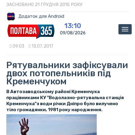
ЗАСНОВАНО 21 ГРУДНЯ 2015 РОКУ
Додаток для Android
13:10
Мен
09/08/2026
09:03
13.07. 2017
Рятувальники зафіксували
двох потопельників під
Кременчуком
В Автозаводському районі Кременчука
працівниками КУ "Водолазно-рятувальна станція
Кременчука"з води річки Дніпро було вилучено
тіло громадянки, 1981 року народження.