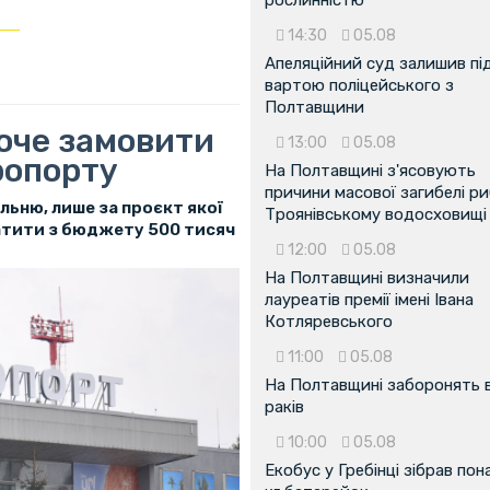
14:30
05.08
Апеляційний суд залишив пі
вартою поліцейського з
Полтавщини
хоче замовити
13:00
05.08
ропорту
На Полтавщині з'ясовують
причини масової загибелі ри
ьню, лише за проєкт якої
Троянівському водосховищі
латити з бюджету 500 тисяч
12:00
05.08
На Полтавщині визначили
лауреатів премії імені Івана
Котляревського
11:00
05.08
На Полтавщині заборонять 
раків
10:00
05.08
Екобус у Гребінці зібрав пон