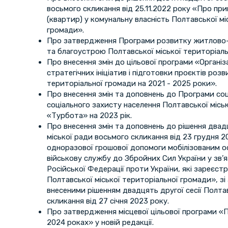
восьмого скликання від 25.11.2022 року «Про пр
(квартир) у комунальну власність Полтавської мі
громади».
Про затвердження Програми розвитку житлово-
та благоустрою Полтавської міської територіальн
Про внесення змін до цільової програми «Організа
стратегічних ініціатив і підготовки проєктів роз
територіальної громади на 2021 - 2025 роки».
Про внесення змін та доповнень до Програми соц
соціального захисту населення Полтавської місь
«Турбота» на 2023 рік.
Про внесення змін та доповнень до рішення двад
міської ради восьмого скликання від 23 грудня 
одноразової грошової допомоги мобілізованим ос
військову службу до Збройних Сил України у зв’я
Російської Федерації проти України, які зареєстр
Полтавської міської територіальної громади», зі
внесеними рішенням двадцять другої сесії Полта
скликання від 27 січня 2023 року.
Про затвердження місцевої цільової програми «
2024 роках» у новій редакції.