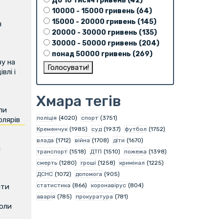
До 10 тисяч гривень (42)
10000 - 15000 гривень (64)
15000 - 20000 гривень (145)
я
20000 - 30000 гривень (135)
30000 - 50000 гривень (204)
понад 50000 гривень (269)
у на
влі і
Хмара тегів
ли
поліція
(4020)
спорт
(3751)
олярів
Кременчук
(1985)
суд
(1937)
футбол
(1752)
влада
(1712)
війна
(1708)
діти
(1670)
є
транспорт
(1518)
ДТП
(1510)
пожежа
(1398)
смерть
(1280)
гроші
(1258)
кримінал
(1225)
ДСНС
(1072)
допомога
(905)
статистика
(866)
коронавірус
(804)
ити
аварія
(785)
прокуратура
(781)
коли