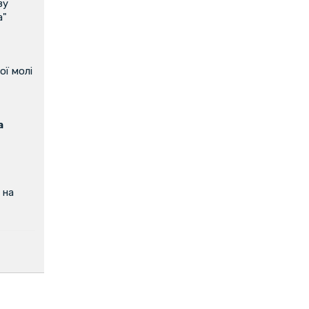
ву
а"
ої молі
а
 на