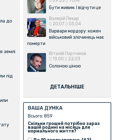
09:53
11.04
Бути живим. І відчути це
Валерій Пекар
ла до
20:07
05.04
Варвари мордору: кожен
військовий злочинець має
померти
я землі
Віталій Портніков
13:00
22.03
Солоною ціною
и під
ДЕТАЛЬНІШЕ
вили
ВАША ДУМКА
Всього: 859
Скільки грошей потрібно зараз
тату
вашій родині на місяць для
нормального життя?