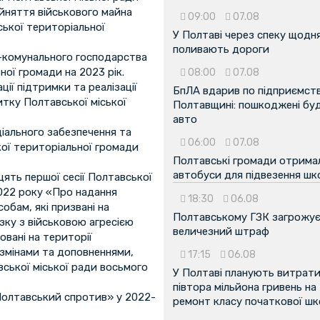
ийняття військового майна
09:00
07.08
ської територіальної
У Полтаві через спеку щодн
поливають дороги
комунального господарства
ої громади на 2023 рік.
08:00
07.08
ції підтримки та реалізації
БпЛА вдарив по підприємств
витку Полтавської міської
Полтавщині: пошкоджені буді
авто
іального забезпечення та
06:00
07.08
кої територіальної громади
Полтавські громади отрима
автобуси для підвезення шк
цять першої сесії Полтавської
2022 року «Про надання
18:30
06.08
обам, які призвані на
Полтавському ГЗК загрожу
зку з військовою агресією
величезний штраф
овані на території
 змінами та доповненнями,
17:15
06.08
вської міської ради восьмого
У Полтаві планують витрат
півтора мільйона гривень на
Полтавський спротив» у 2022-
ремонт класу початкової ш