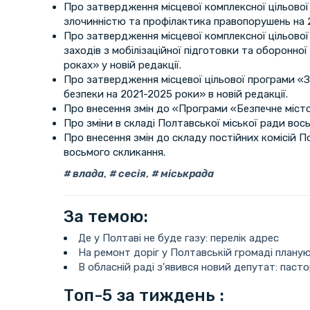
Про затвердження місцевої комплексної цільової
злочинністю та профілактика правопорушень на 20
Про затвердження місцевої комплексної цільово
заходів з мобілізаційної підготовки та оборон
роках» у новій редакції.
Про затвердження місцевої цільової програми «
безпеки на 2021-2025 роки» в новій редакції.
Про внесення змін до «Програми «Безпечне місто
Про зміни в складі Полтавської міської ради вос
Про внесення змін до складу постійних комісій П
восьмого скликання.
влада
,
сесія
,
міськрада
За темою:
Де у Полтаві не буде газу: перелік адрес
На ремонт доріг у Полтавській громаді плану
В обласній раді з'явився новий депутат: пастор
Топ-5 за тиждень :