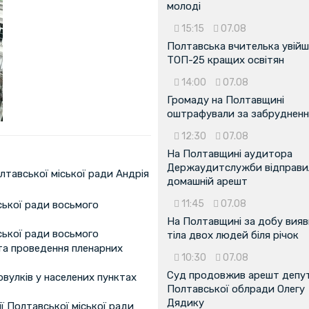
молоді
15:15
07.08
Полтавська вчителька увійш
ТОП-25 кращих освітян
14:00
07.08
Громаду на Полтавщині
оштрафували за забрудненн
12:30
07.08
На Полтавщині аудитора
Держаудитслужби відправил
тавської міської ради Андрія
домашній арешт
11:45
07.08
ської ради восьмого
На Полтавщині за добу вия
ської ради восьмого
тіла двох людей біля річок
та проведення пленарних
10:30
07.08
Суд продовжив арешт депу
вулків у населених пунктах
Полтавської облради Олегу
Дядику
ії Полтавської міської ради