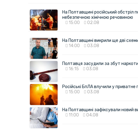
На Полтавщині російський обстріл п
небезпечною хімічною речовиною
15:00
02.08
На Полтавщині викрили ще дві схеми 
14:00
03.08
Полтавця засудили за збут наркотик
16:15
03.08
Російські БпЛА влучили у приватне
15:00
03.08
На Полтавщині зафіксували новий в
11:00
04.08