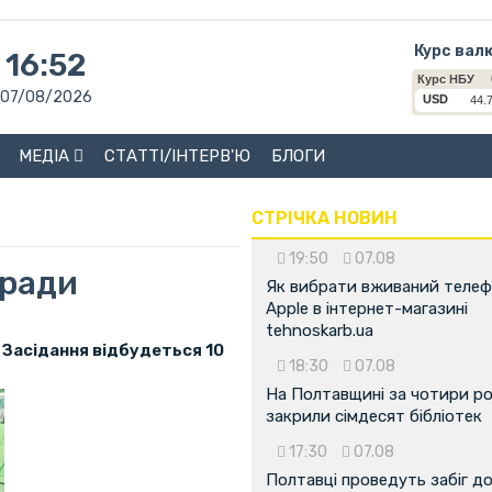
Курс вал
16:52
07/08/2026
МЕДІА
СТАТТІ/ІНТЕРВ'Ю
БЛОГИ
СТРІЧКА НОВИН
19:50
07.08
кради
Як вибрати вживаний теле
Apple в інтернет-магазині
tehnoskarb.ua
. Засідання відбудеться 10
18:30
07.08
На Полтавщині за чотири р
закрили сімдесят бібліотек
17:30
07.08
Полтавці проведуть забіг д