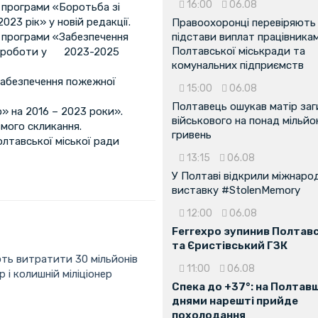
16:00
06.08
 програми «Боротьба зі
23 рік» у новій редакції.
Правоохоронці перевіряють
ї програми «Забезпечення
підстави виплат працівника
Полтавської міськради та
ної роботи у 2023-2025
комунальних підприємств
Забезпечення пожежної
15:00
06.08
Полтавець ошукав матір заг
» на 2016 – 2023 роки».
військового на понад мільйо
ьмого скликання.
гривень
олтавської міської ради
13:15
06.08
У Полтаві відкрили міжнаро
виставку #StolenMemory
12:00
06.08
Ferrexpo зупинив Полтав
та Єристівський ГЗК
ють витратити 30 мільйонів
11:00
06.08
 і колишній міліціонер
Спека до +37°: на Полтав
днями нарешті прийде
похолодання