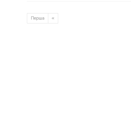
Перша
«
Завантажуємо новину