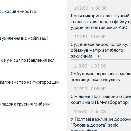
09:00
06.08
ошкодив ємності з
Росія використала штучний
інтелект для нового фейку 
удари по полтавських АЗС
07:51
06.08
ухилення від мобілізації
Суд винесе вирок чоловіку, 
обманув матір загиблого
захисника
ів у місця позбавлення волі
18:00
05.08
Омбудсман перевірить мобіл
полтавця після інсульту
 підприємство на Миргородщині
17:00
05.08
Сім ліцеїв Полтавщини отр
кошти на STEM-лабораторії
ипадок отруєння грибами
16:00
05.08
У Полтаві важливий дорожні
"Головна дорога" заріс
рослинністю