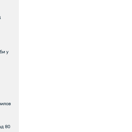
д
би у
вилов
ад 80