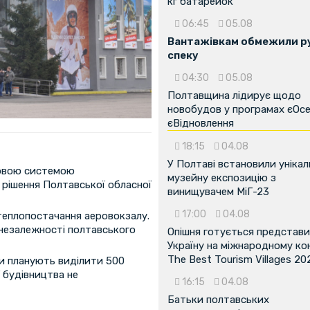
кг батарейок
06:45
05.08
Вантажівкам обмежили ру
спеку
04:30
05.08
Полтавщина лідирує щодо
новобудов у програмах єОсе
єВідновлення
18:15
04.08
У Полтаві встановили унікал
новою системою
музейну експозицію з
 рішення Полтавської обласної
винищувачем МіГ-23
17:00
04.08
теплопостачання аеровокзалу.
 незалежності полтавського
Опішня готується представ
Україну на міжнародному ко
The Best Tourism Villages 20
ди планують виділити 500
ї будівництва не
16:15
04.08
Батьки полтавських