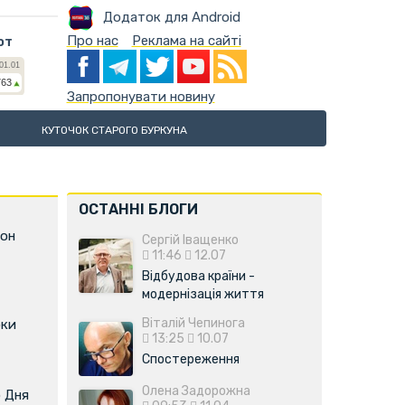
Додаток для Android
Про нас
Реклама на сайті
ют
Запропонувати новину
КУТОЧОК СТАРОГО БУРКУНА
ОСТАННІ БЛОГИ
фон
Сергій Іващенко
11:46
12.07
Відбудова країни -
модернізація життя
Віталій Чепинога
оки
13:25
10.07
Спостереження
Олена Задорожна
о Дня