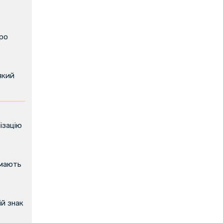
про
який
ізацію
имають
й знак