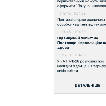
першокласників можуть зно
оформити "Пакунок школяр
15:45
04.08
Полтавці вперше розпочали
обробку каштанів від мінуюч
14:45
04.08
Підвищений попит: на
Полтавщині зросли ціни н
дрова
...
13:00
04.08
У КАТП-1628 розповіли про
наслідки підвищення тарифу
вивіз сміття
ДЕТАЛЬНІШЕ