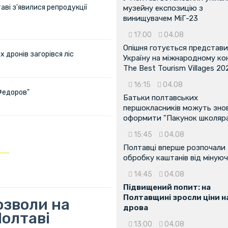
аві з'явилися репродукції
музейну експозицію з
винищувачем МіГ-23
17:00
04.08
Опішня готується представ
х дронів загорівся ліс
Україну на міжнародному ко
The Best Tourism Villages 20
16:15
04.08
Федоров"
Батьки полтавських
першокласників можуть зно
оформити "Пакунок школяр
15:45
04.08
Полтавці вперше розпочали
обробку каштанів від мінуюч
14:45
04.08
Підвищений попит: на
Полтавщині зросли ціни н
озволи на
дрова
Полтаві
13:00
04.08