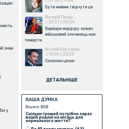
09:53
11.04
ізацію
Бути живим. І відчути це
Валерій Пекар
20:07
05.04
имають
Варвари мордору: кожен
військовий злочинець має
померти
й знак
Віталій Портніков
13:00
22.03
Солоною ціною
д
ДЕТАЛЬНІШЕ
ВАША ДУМКА
Всього: 858
би у
Скільки грошей потрібно зараз
вашій родині на місяць для
нормального життя?