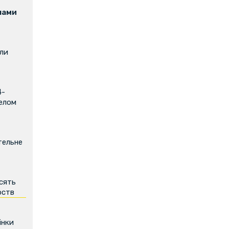
нами
или
4-
релом
тельне
есять
рств
інки