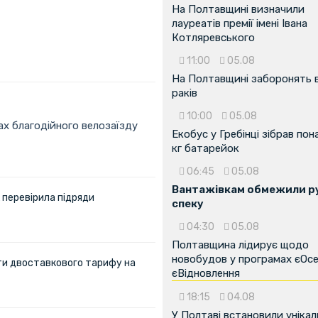
На Полтавщині визначили
лауреатів премії імені Івана
Котляревського
11:00
05.08
На Полтавщині заборонять 
раків
10:00
05.08
ах благодійного велозаїзду
Екобус у Гребінці зібрав пон
кг батарейок
06:45
05.08
Вантажівкам обмежили ру
 перевірила підряди
спеку
04:30
05.08
Полтавщина лідирує щодо
новобудов у програмах єОсе
ти двоставкового тарифу на
єВідновлення
18:15
04.08
У Полтаві встановили унікал