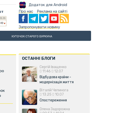
Додаток для Android
Про нас
Реклама на сайті
ют
Запропонувати новину
КУТОЧОК СТАРОГО БУРКУНА
ОСТАННІ БЛОГИ
Сергій Іващенко
про
11:46
12.07
Відбудова країни -
модернізація життя
Віталій Чепинога
рок
13:25
10.07
р
Спостереження
Олена Задорожна