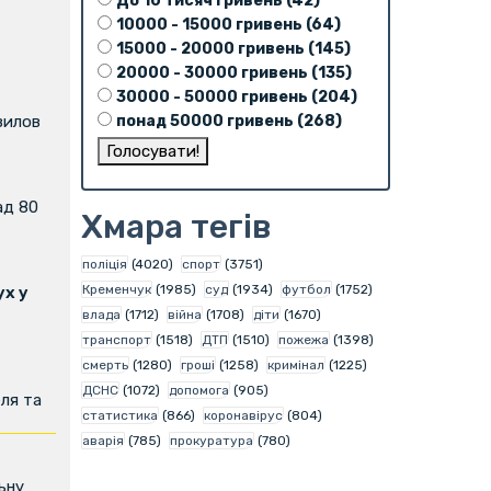
До 10 тисяч гривень (42)
10000 - 15000 гривень (64)
15000 - 20000 гривень (145)
20000 - 30000 гривень (135)
30000 - 50000 гривень (204)
понад 50000 гривень (268)
вилов
ад 80
Хмара тегів
поліція
(4020)
спорт
(3751)
Кременчук
(1985)
суд
(1934)
футбол
(1752)
х у
влада
(1712)
війна
(1708)
діти
(1670)
транспорт
(1518)
ДТП
(1510)
пожежа
(1398)
смерть
(1280)
гроші
(1258)
кримінал
(1225)
ДСНС
(1072)
допомога
(905)
ля та
статистика
(866)
коронавірус
(804)
аварія
(785)
прокуратура
(780)
ьну