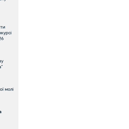
ити
нкурсі
26
ву
а"
ої молі
а