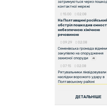
затримуються через пошко
контактної мережі
15:00
02.08
На Полтавщині російськи
обстріл пошкодив ємності
небезпечною хімічною
речовиною
09:29
02.08
Семенівська громада відмін
закупівлю на спорудження
захисної споруди
07:15
02.08
Рятувальники ліквідовували
наслідки ворожого удару в
Полтавському районі
ДЕТАЛЬНІШЕ