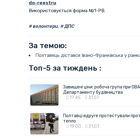
do-reestru
Використовується форма №1-РВ.
волонтери
,
ДПС
За темою:
Полтавець дістався Івано-Франківська у рамк
Топ-5 за тиждень :
Завищені ціни: робоча група при ОВА
Департаменту будівництва
17:45
31.07
Полтавці вдруге протестували про
тепло
19:00
31.07