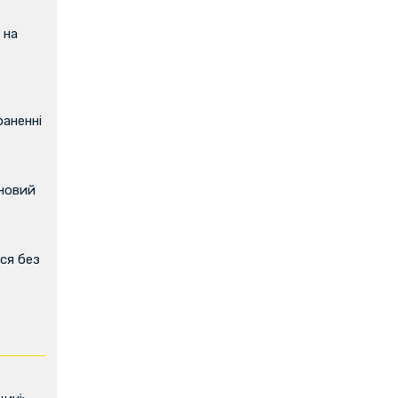
 на
аненні
 новий
ся без
ь