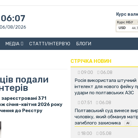
Курс вал
06:07
06/08/2026
МЕДІА
СТАТТІ/ІНТЕРВ'Ю
БЛОГИ
СТРІЧКА НОВИН
09:00
06.08
ців подали
Росія використала штучний
нтерів
інтелект для нового фейку 
удари по полтавських АЗС
о зареєстровані 371
07:51
06.08
вж січня–квітня 2026 року
ючення до Реєстру
Полтавський суд винесе ви
чоловіку, який обманув маті
загиблого захисника
18:00
05.08