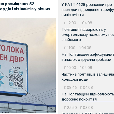
на розміщення 52
У КАТП-1628 розповіли про
дів і сітілайтів у різних
наслідки підвищення тарифу
вивіз сміття
12:00
04.08
Полтавця підозрюють у
смертельному ножовому пор
знайомого
11:00
04.08
На Полтавщині зафіксували
випадок отруєння грибами
10:00
04.08
Частина полтавців залишила
холодної води
08:46
04.08
На Полтавщині відновлюют
дорожнє покриття
22:50
03.08