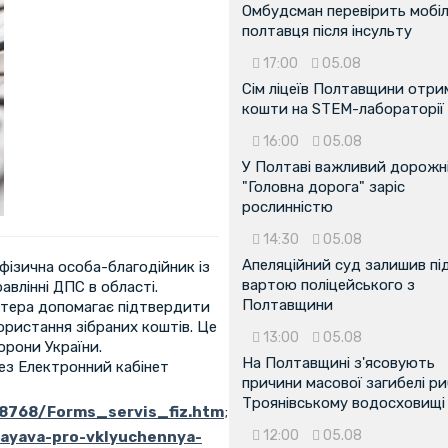
Омбудсман перевірить мобіл
полтавця після інсульту
17:00
05.08
Сім ліцеїв Полтавщини отр
кошти на STEM-лабораторії
16:00
05.08
У Полтаві важливий дорожні
"Головна дорога" заріс
рослинністю
14:30
05.08
Апеляційний суд залишив пі
 фізична особа-благодійник із
вартою поліцейського з
авлінні ДПС в області.
Полтавщини
нтера допомагає підтвердити
користання зібраних коштів. Це
13:00
05.08
орони України.
На Полтавщині з'ясовують
ез Електронний кабінет
причини масової загибелі ри
Троянівському водосховищі
58768/Forms_servis_fiz.htm
;
12:00
05.08
/zayava-pro-vklyuchennya-