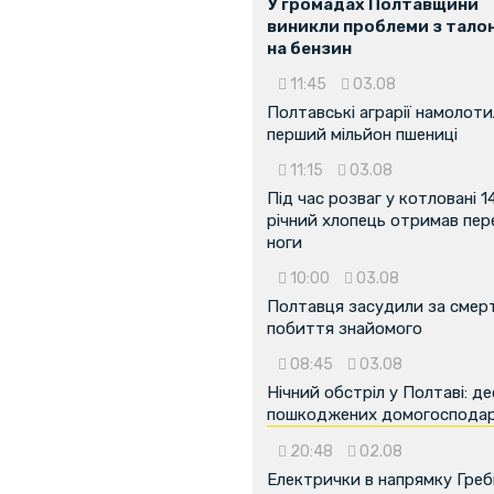
У громадах Полтавщини
виникли проблеми з тало
на бензин
11:45
03.08
Полтавські аграрії намолот
перший мільйон пшениці
11:15
03.08
Під час розваг у котловані 1
річний хлопець отримав пе
ноги
10:00
03.08
Полтавця засудили за смер
побиття знайомого
08:45
03.08
Нічний обстріл у Полтаві: д
пошкоджених домогоспода
20:48
02.08
Електрички в напрямку Греб