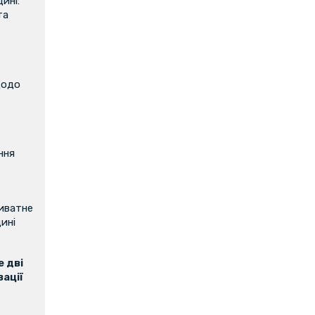
ині:
та
щодо
ння
риватне
ині
 дві
зації