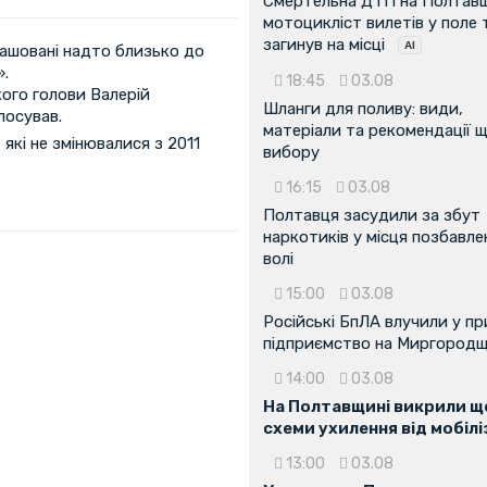
Смертельна ДТП на Полтавщ
мотоцикліст вилетів у поле 
загинув на місці
ташовані надто близько до
.
18:45
03.08
кого голови Валерій
Шланги для поливу: види,
лосував.
матеріали та рекомендації 
які не змінювалися з 2011
вибору
16:15
03.08
Полтавця засудили за збут
наркотиків у місця позбавле
волі
15:00
03.08
Російські БпЛА влучили у п
підприємство на Миргородщ
14:00
03.08
На Полтавщині викрили ще
схеми ухилення від мобілі
13:00
03.08
...