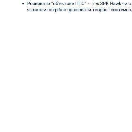
Розвивати "об'єктове ППО" - ті ж ЗРК Hawk чи ст
як ніколи потрібно працювати творчо і системно.