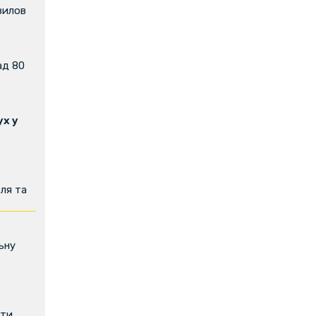
вилов
ад 80
х у
ля та
ьну
ити