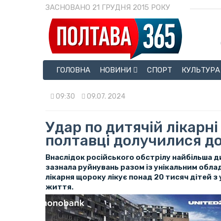
ЗАСНОВАНО 21 ГРУДНЯ 2015 РОКУ
ГОЛОВНА
НОВИНИ
СПОРТ
КУЛЬТУРА
09:30
09.07. 2024
Удар по дитячій лікарні
полтавці долучилися д
Внаслідок російського обстрілу найбільша ди
зазнала руйнувань разом із унікальним обла
лікарня щороку лікує понад 20 тисяч дітей з ус
життя.