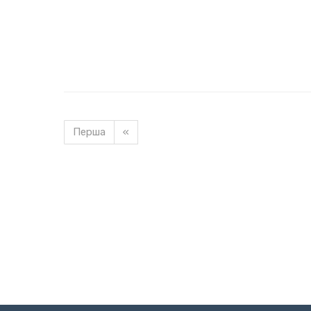
Перша
«
Завантажуємо новину