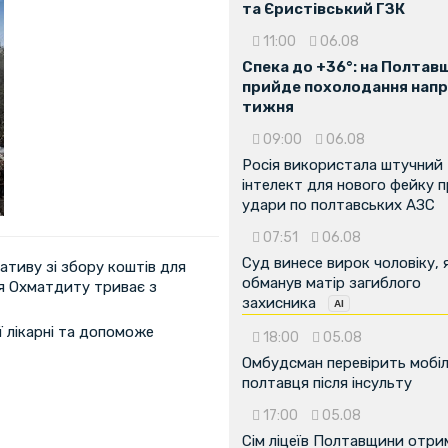
та Єристівський ГЗК
11:00
06.08
Спека до +36°: на Полтав
прийде похолодання напр
тижня
09:00
06.08
Росія використала штучний
інтелект для нового фейку 
удари по полтавських АЗС
07:51
06.08
Суд винесе вирок чоловіку, 
іативу зі збору коштів для
обманув матір загиблого
для Охматдиту триває з
захисника
ї лікарні та допоможе
18:00
05.08
Омбудсман перевірить мобіл
полтавця після інсульту
17:00
05.08
Сім ліцеїв Полтавщини отр