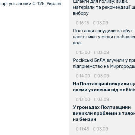
Шланги для поливу: види,
арі установки С-125. Україні
матеріали та рекомендації 
вибору
16:15
03.08
Полтавця засудили за збут
наркотиків у місця позбавле
волі
15:00
03.08
Російські БпЛА влучили у п
підприємство на Миргородщ
14:00
03.08
На Полтавщині викрили ще
схеми ухилення від мобілі
13:00
03.08
У громадах Полтавщини
виникли проблеми з тало
на бензин
11:45
03.08