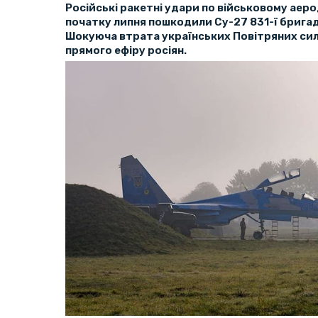
Російські ракетні удари по військовому аер
початку липня пошкодили Су-27 831-ї бригади
Шокуюча втрата українських Повітряних сил
прямого ефіру росіян.