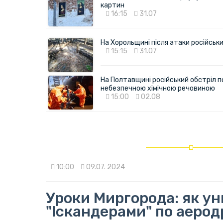
картин
16:15
31.07
На Хорольщині після атаки російськи
15:15
31.07
На Полтавщині російський обстріл п
небезпечною хімічною речовиною
15:00
02.08
10:00
09.07. 2024
Уроки Миргорода: як ун
"Іскандерами" по аеро