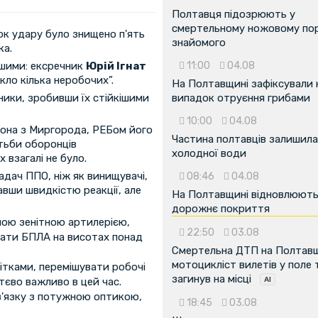
Полтавця підозрюють у
смертельному ножовому пор
ок удару було знищено п'ять
знайомого
ка.
11:00
04.08
ншими: ексречник
Юрій Ігнат
кло кілька неробочих”.
На Полтавщині зафіксували
випадок отруєння грибами
ники, зробивши їх стійкішими
10:00
04.08
рона з Миргорода, РЕБом його
Частина полтавців залишила
тьби оборонців
холодної води
 взагалі не було.
адач ППО, ніж як винищувачі,
08:46
04.08
авши швидкістю реакції, але
На Полтавщині відновлюют
дорожнє покриття
алою зенітною артилерією,
22:50
03.08
ажати БПЛА на висотах понад
Смертельна ДТП на Полтавщ
мотоцикліст вилетів у поле 
тками, перемішувати робочі
загинув на місці
тєво важливо в цей час.
в'язку з потужною оптикою,
18:45
03.08