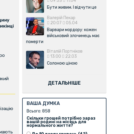
09:53
11.04
Бути живим. І відчути це
Валерій Пекар
щину
20:07
05.04
икінці
Варвари мордору: кожен
військовий злочинець має
померти
Віталій Портніков
про
13:00
22.03
Солоною ціною
який
ДЕТАЛЬНІШЕ
ВАША ДУМКА
ізацію
Всього: 858
Скільки грошей потрібно зараз
вашій родині на місяць для
нормального життя?
имають