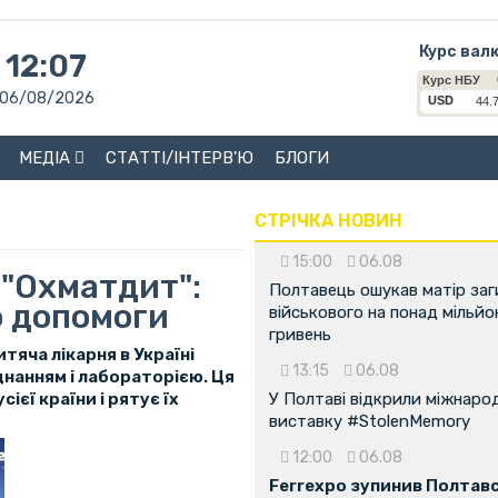
Курс вал
12:07
06/08/2026
МЕДІА
СТАТТІ/ІНТЕРВ'Ю
БЛОГИ
СТРІЧКА НОВИН
15:00
06.08
 "Охматдит":
Полтавець ошукав матір заг
о допомоги
військового на понад мільйо
гривень
тяча лікарня в Україні
13:15
06.08
днанням і лабораторією. Ця
ієї країни і рятує їх
У Полтаві відкрили міжнаро
виставку #StolenMemory
12:00
06.08
Ferrexpo зупинив Полтав