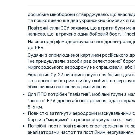
російське міноборони стверджувало, що внаслід
та пошкоджено ще два українських бойових літа
Повітряні сили ЗСУ заявили, що втрати були ме
написав, що втрачено один бойовий борт, і "посі
На сьогодні рф модернізувала свої дрони-розвід
до РЕБ.
Судячи з оприлюдненої картинки російського д
і не придушували: засоби радіоелектронної боро
миргородського аеродрому не спрацювали, або їх
Українські Су-27 використовуються більше для з
тож логічніше їх тримати їх у глибині, пожертвув
збільшивши їхні шанси на виживання.
Для ППО потрібен "паліатив": мобільні групи з м
"зенітні" FPV-дрони або інші рішення, здатні вр
5-6 км.
Повністю затягнути аеродроми маскувальними сі
борти з "мерцями" та розосереджувати їх - жит
Потрібні пости повітряного спостереження та з
аналізаторами частот та постійним чергуванням.