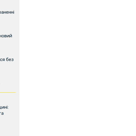
аненні
 новий
ся без
ь
ині:
та