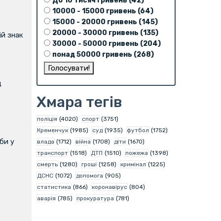
До 10 тисяч гривень (42)
10000 - 15000 гривень (64)
15000 - 20000 гривень (145)
20000 - 30000 гривень (135)
й знак
30000 - 50000 гривень (204)
понад 50000 гривень (268)
д
Хмара тегів
поліція
(4020)
спорт
(3751)
Кременчук
(1985)
суд
(1935)
футбол
(1752)
би у
влада
(1712)
війна
(1708)
діти
(1670)
транспорт
(1518)
ДТП
(1510)
пожежа
(1398)
смерть
(1280)
гроші
(1258)
кримінал
(1225)
ДСНС
(1072)
допомога
(905)
статистика
(866)
коронавірус
(804)
аварія
(785)
прокуратура
(781)