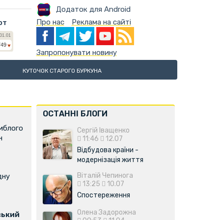
Додаток для Android
Про нас
Реклама на сайті
ют
Запропонувати новину
КУТОЧОК СТАРОГО БУРКУНА
ОСТАННІ БЛОГИ
иблого
Сергій Іващенко
н
11:46
12.07
Відбудова країни -
модернізація життя
Віталій Чепинога
дну
13:25
10.07
Спостереження
Олена Задорожна
ський