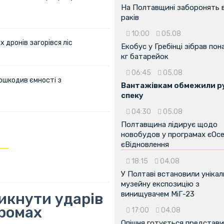
На Полтавщині заборонять 
раків
10:00
05.08
х дронів загорівся ліс
Екобус у Гребінці зібрав пон
кг батарейок
06:45
05.08
ошкодив ємності з
Вантажівкам обмежили ру
спеку
04:30
05.08
Полтавщина лідирує щодо
новобудов у програмах єОсе
єВідновлення
18:15
04.08
У Полтаві встановили унікал
музейну експозицію з
винищувачем МіГ-23
икнути ударів
дромах
17:00
04.08
Опішня готується представ