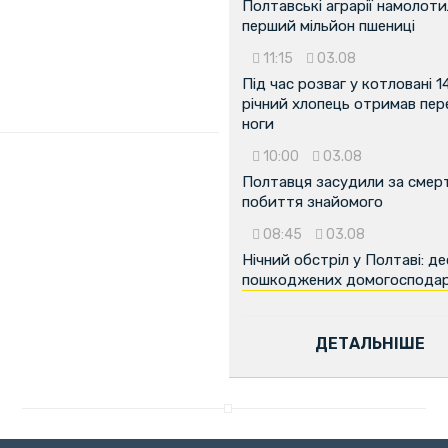
Полтавські аграрії намолот
перший мільйон пшениці
11:15
03.08
Під час розваг у котловані 1
річний хлопець отримав пе
ноги
10:00
03.08
Полтавця засудили за смер
побиття знайомого
08:45
03.08
Нічний обстріл у Полтаві: д
пошкоджених домогоспода
ДЕТАЛЬНІШЕ
...