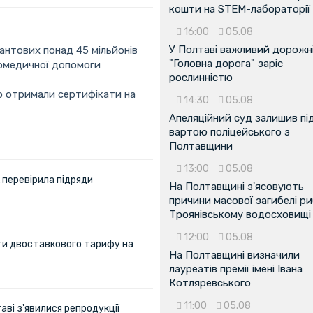
кошти на STEM-лабораторії
16:00
05.08
У Полтаві важливий дорожні
антових понад 45 мільйонів
"Головна дорога" заріс
домедичної допомоги
рослинністю
го отримали сертифікати на
14:30
05.08
Апеляційний суд залишив пі
вартою поліцейського з
Полтавщини
13:00
05.08
 перевірила підряди
На Полтавщині з'ясовують
причини масової загибелі ри
Троянівському водосховищі
12:00
05.08
ти двоставкового тарифу на
На Полтавщині визначили
лауреатів премії імені Івана
Котляревського
11:00
05.08
аві з'явилися репродукції