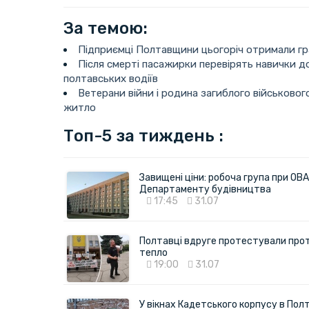
За темою:
Підприємці Полтавщини цьогоріч отримали гр
Після смерті пасажирки перевірять навички 
полтавських водіїв
Ветерани війни і родина загиблого військово
житло
Топ-5 за тиждень :
Завищені ціни: робоча група при ОВА
Департаменту будівництва
17:45
31.07
Полтавці вдруге протестували про
тепло
19:00
31.07
У вікнах Кадетського корпусу в Полт