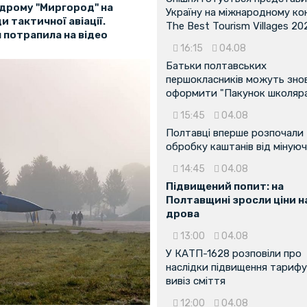
одрому "Миргород" на
Україну на міжнародному ко
 тактичної авіації.
The Best Tourism Villages 20
 потрапила на відео
16:15
04.08
Батьки полтавських
першокласників можуть зно
оформити "Пакунок школяр
15:45
04.08
Полтавці вперше розпочали
обробку каштанів від мінуюч
14:45
04.08
Підвищений попит: на
Полтавщині зросли ціни н
дрова
13:00
04.08
У КАТП-1628 розповіли про
наслідки підвищення тарифу
вивіз сміття
12:00
04.08