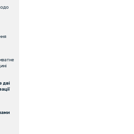
щодо
ння
риватне
ині
 дві
зації
нами