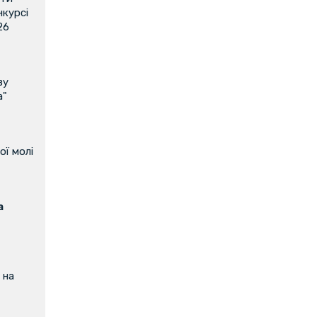
нкурсі
26
ву
а"
ої молі
а
 на