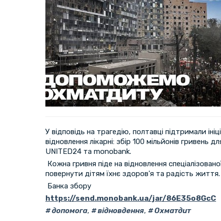
У відповідь на трагедію, полтавці підтримали ініц
відновлення лікарні: збір 100 мільйонів гривень 
UNITED24 та monobank.
Кожна гривня піде на відновлення спеціалізовано
повернути дітям їхнє здоров'я та радість життя.
Банка збору
https://send.monobank.ua/jar/86E35o8GcC
допомога
,
відновдення
,
Охматдит