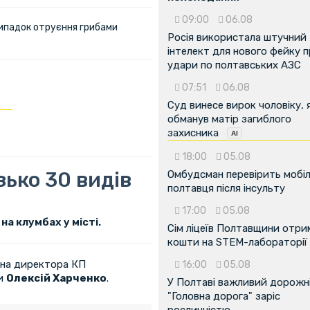
09:00
06.08
ипадок отруєння грибами
Росія використала штучний
інтелект для нового фейку 
удари по полтавських АЗС
07:51
06.08
Суд винесе вирок чоловіку, 
обманув матір загиблого
захисника
18:00
05.08
зько 30 видів
Омбудсман перевірить мобіл
полтавця після інсульту
17:00
05.08
на клумбах у місті.
Сім ліцеїв Полтавщини отр
кошти на STEM-лабораторії
м на директора КП
16:00
05.08
ди
Олексій Харченко
.
У Полтаві важливий дорожні
"Головна дорога" заріс
рослинністю