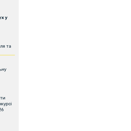
х у
ля та
ьну
ити
нкурсі
26