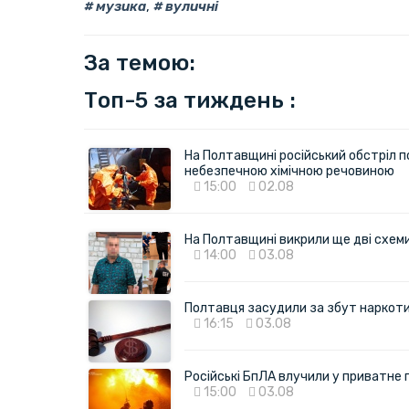
музика
,
вуличні
За темою:
Топ-5 за тиждень :
На Полтавщині російський обстріл п
небезпечною хімічною речовиною
15:00
02.08
На Полтавщині викрили ще дві схеми 
14:00
03.08
Полтавця засудили за збут наркотик
16:15
03.08
Російські БпЛА влучили у приватне
15:00
03.08