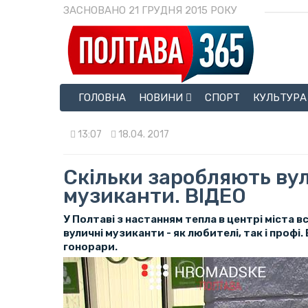
ЗАСНОВАНО 21 ГРУДНЯ 2015 РОКУ
ГОЛОВНА
НОВИНИ
СПОРТ
КУЛЬТУРА
13:07
18.04. 2017
Скільки заробляють ву
музиканти. ВІДЕО
У Полтаві з настанням тепла в центрі міста в
вуличні музиканти - як любителі, так і профі. 
гонорари.