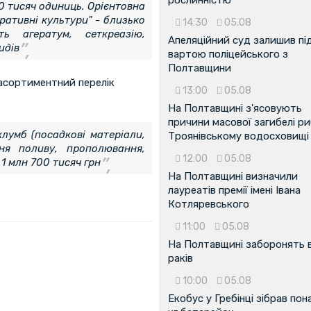
0 тисяч одиниць. Орієнтовна
ративні культури" - близько
14:30
05.08
ь агератум, сеткреазію,
Апеляційний суд залишив пі
идів
вартою поліцейського з
Полтавщини
 асортиментний перелік
13:00
05.08
На Полтавщині з'ясовують
причини масової загибелі ри
клумб (посадкові матеріали,
Троянівському водосховищі
ня поливу, прополювання,
12:00
05.08
1 млн 700 тисяч грн
На Полтавщині визначили
лауреатів премії імені Івана
Котляревського
11:00
05.08
На Полтавщині заборонять 
раків
10:00
05.08
Екобус у Гребінці зібрав пон