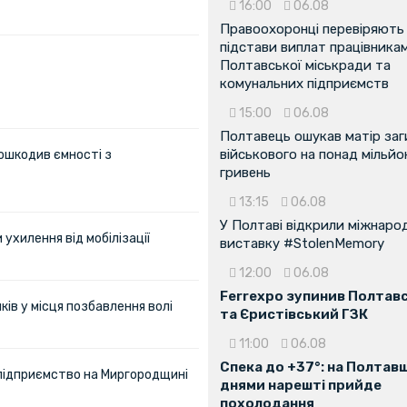
16:00
06.08
Правоохоронці перевіряють
підстави виплат працівника
Полтавської міськради та
комунальних підприємств
15:00
06.08
Полтавець ошукав матір заг
військового на понад мільйо
ошкодив ємності з
гривень
13:15
06.08
У Полтаві відкрили міжнаро
ухилення від мобілізації
виставку #StolenMemory
12:00
06.08
Ferrexpo зупинив Полтав
ів у місця позбавлення волі
та Єристівський ГЗК
11:00
06.08
Спека до +37°: на Полтав
 підприємство на Миргородщині
днями нарешті прийде
похолодання