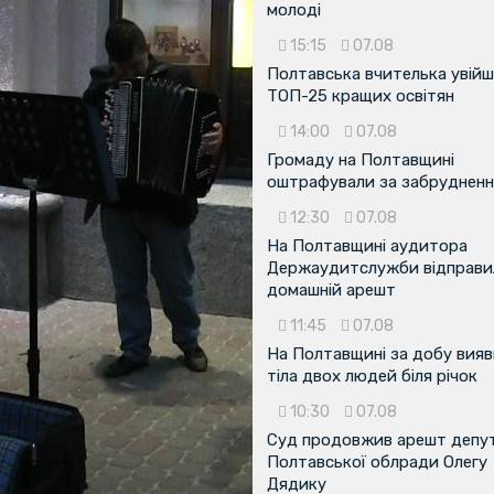
молоді
15:15
07.08
Полтавська вчителька увійш
ТОП-25 кращих освітян
14:00
07.08
Громаду на Полтавщині
оштрафували за забрудненн
12:30
07.08
На Полтавщині аудитора
Держаудитслужби відправил
домашній арешт
11:45
07.08
На Полтавщині за добу вия
тіла двох людей біля річок
10:30
07.08
Суд продовжив арешт депу
Полтавської облради Олегу
Дядику