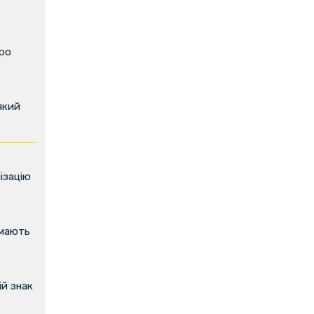
про
який
ізацію
имають
й знак