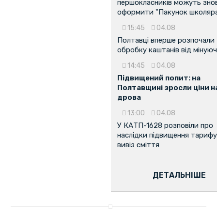
першокласників можуть зно
оформити "Пакунок школяр
15:45
04.08
Полтавці вперше розпочали
обробку каштанів від мінуюч
14:45
04.08
Підвищений попит: на
Полтавщині зросли ціни н
дрова
13:00
04.08
У КАТП-1628 розповіли про
наслідки підвищення тарифу
вивіз сміття
ДЕТАЛЬНІШЕ