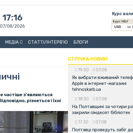
Курс вал
17:16
07/08/2026
МЕДІА
СТАТТІ/ІНТЕРВ'Ю
БЛОГИ
СТРІЧКА НОВИН
19:50
07.08
личні
Як вибрати вживаний теле
Apple в інтернет-магазині
tehnoskarb.ua
се частіше з'являються
18:30
07.08
Відповідно, різняться і їхні
На Полтавщині за чотири р
закрили сімдесят бібліотек
17:30
07.08
Полтавці проведуть забіг д