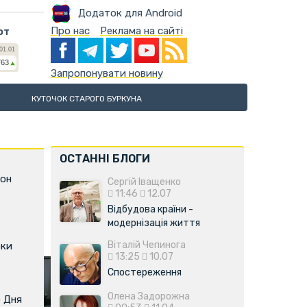
Додаток для Android
Про нас
Реклама на сайті
ют
Запропонувати новину
КУТОЧОК СТАРОГО БУРКУНА
ОСТАННІ БЛОГИ
фон
Сергій Іващенко
11:46
12.07
Відбудова країни -
модернізація життя
Віталій Чепинога
оки
13:25
10.07
Спостереження
Олена Задорожна
о Дня