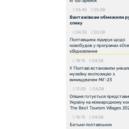
кг батарейок
06:45
05.08
Вантажівкам обмежили ру
спеку
...
04:30
05.08
Полтавщина лідирує щодо
новобудов у програмах єОсе
єВідновлення
18:15
04.08
У Полтаві встановили унікал
музейну експозицію з
винищувачем МіГ-23
17:00
04.08
Опішня готується представ
Україну на міжнародному ко
The Best Tourism Villages 20
16:15
04.08
Батьки полтавських