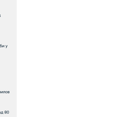
д
би у
вилов
ад 80