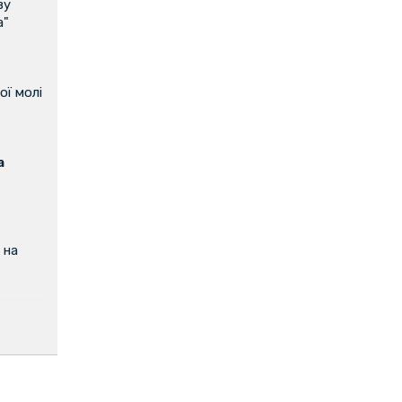
ву
а"
ої молі
а
 на