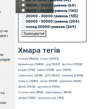
До 10 тисяч гривень (42)
10000 - 15000 гривень (64)
15000 - 20000 гривень (145)
я
20000 - 30000 гривень (135)
30000 - 50000 гривень (204)
понад 50000 гривень (269)
у на
влі і
Хмара тегів
ли
поліція
(4020)
спорт
(3751)
олярів
Кременчук
(1985)
суд
(1937)
футбол
(1752)
влада
(1712)
війна
(1708)
діти
(1670)
є
транспорт
(1518)
ДТП
(1510)
пожежа
(1398)
смерть
(1280)
гроші
(1258)
кримінал
(1225)
ДСНС
(1072)
допомога
(905)
статистика
(866)
коронавірус
(804)
ити
аварія
(785)
прокуратура
(781)
коли