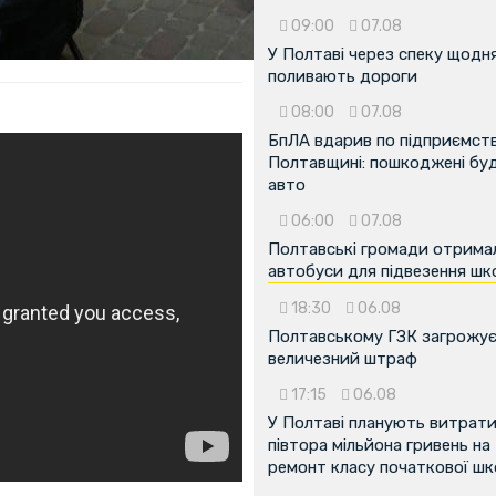
09:00
07.08
У Полтаві через спеку щодн
поливають дороги
08:00
07.08
БпЛА вдарив по підприємств
Полтавщині: пошкоджені буді
авто
06:00
07.08
Полтавські громади отрима
автобуси для підвезення шк
18:30
06.08
Полтавському ГЗК загрожу
величезний штраф
17:15
06.08
У Полтаві планують витрат
півтора мільйона гривень на
ремонт класу початкової ш