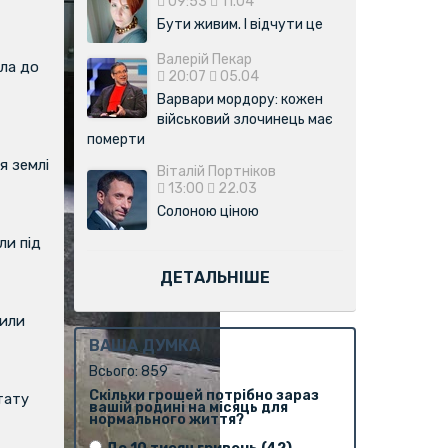
09:53
11.04
Бути живим. І відчути це
Валерій Пекар
ла до
20:07
05.04
Варвари мордору: кожен
військовий злочинець має
померти
я землі
Віталій Портніков
13:00
22.03
Солоною ціною
и під
ДЕТАЛЬНІШЕ
вили
ВАША ДУМКА
Всього: 859
Скільки грошей потрібно зараз
тату
вашій родині на місяць для
нормального життя?