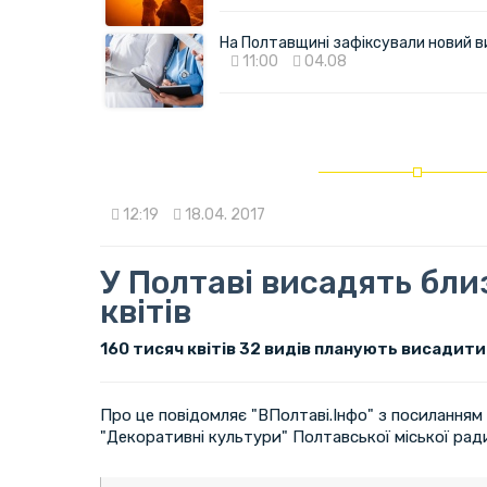
На Полтавщині зафіксували новий в
11:00
04.08
12:19
18.04. 2017
У Полтаві висадять бли
квітів
160 тисяч квітів 32 видів планують висадити 
Про це повідомляє "ВПолтаві.Інфо" з посилання
"Декоративні культури" Полтавської міської ра