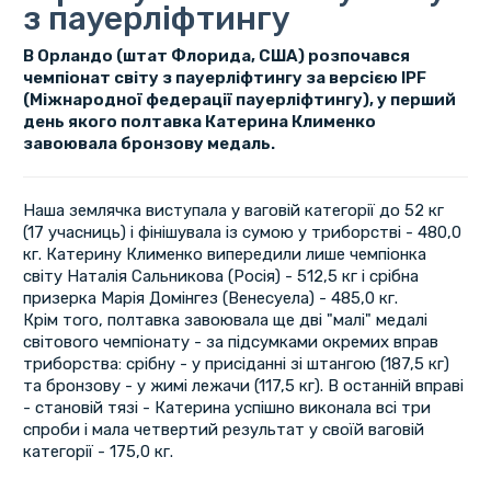
з пауерліфтингу
В Орландо (штат Флорида, США) розпочався
чемпіонат світу з пауерліфтингу за версією IPF
(Міжнародної федерації пауерліфтингу), у перший
день якого полтавка Катерина Клименко
завоювала бронзову медаль.
Наша землячка виступала у ваговій категорії до 52 кг
(17 учасниць) і фінішувала із сумою у триборстві - 480,0
кг. Катерину Клименко випередили лише чемпіонка
світу Наталія Сальникова (Росія) - 512,5 кг і срібна
призерка Марія Домінгез (Венесуела) - 485,0 кг.
Крім того, полтавка завоювала ще дві "малі" медалі
світового чемпіонату - за підсумками окремих вправ
триборства: срібну - у присіданні зі штангою (187,5 кг)
та бронзову - у жимі лежачи (117,5 кг). В останній вправі
- становій тязі - Катерина успішно виконала всі три
спроби і мала четвертий результат у своїй ваговій
категорії - 175,0 кг.