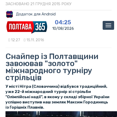
ЗАСНОВАНО 21 ГРУДНЯ 2015 РОКУ
Додаток для Android
04:25
Мен
10/08/2026
12:27
15.11. 2016
Снайпер із Полтавщини
завоював "золото"
міжнародного турніру
стрільців
У місті Нітра (Словаччина) відбувся традиційний,
уже 22-й міжнародний турнір зі стрільби
"Олімпійські надії", в якому у складі збірної України
успішно виступив наш земляк Максим Городинець
із Горішніх Плавнів.