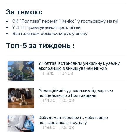
За темою:
СК "Полтава" переміг "Фенікс" у гостьовому матчі
У ДТП травмувалися троє дітей
Вантажівкам обмежили рух у спеку
Топ-5 за тиждень :
У Полтаві встановили унікальну музейну
експозицію з винищувачем МіГ-23
18:15
04.08
Апеляційний суд залишив під вартою
поліцейського з Полтавщини
14:30
05.08
Омбудсман перевірить мобілізацію
полтавця після інсульту
18:00
05.08