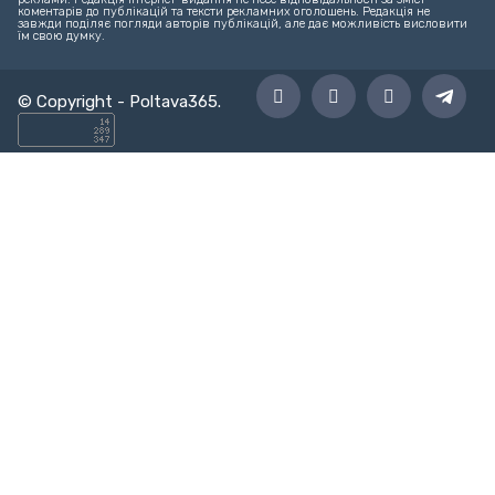
коментарів до публікацій та тексти рекламних оголошень. Редакція не
завжди поділяє погляди авторів публікацій, але дає можливість висловити
їм свою думку.
© Copyright -
Poltava365
.