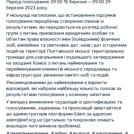
Період голосування: 09:00 15 березня — 09:00 29
березня 2023 року.
У міськраді наголосили, що встановлення підсумків
голосування передбачає створення списків із
результатами, які передаються на розгляд робочої
групи з питань присвоєння юридичним особам та
об’єктам права власності імен (псевдонімів) фізичних
осіб, ювілейних та святкових дат, назв і дат історичних
подій на території Полтавської міської територіальної
громади для узагальнення і подальшого затвердження
на засіданні Комісії з питань найменування та
перейменування елементів міського середовища та
інфраструктури, увічнення пам’яті осіб та подій.
Рекомендованими до найменування є варіанти
відповідей, які набрали найбільшу кількість голосів за
результатами голосування у кожному запитанні.
У випадку виникнення труднощів із ідентифікацією та
голосуванням, зауважень та пропозицій звертайтеся
до адміністраторів платформи Edem за адресою
edem@eef.org.ua
(детально та покроково опишіть
внаслідок чого виникла проблема).
перейменування
,
війна
,
вулиця
,
опитування
,