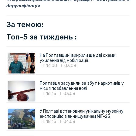
дерусифікація
За темою:
Топ-5 за тиждень :
На Полтавщині викрили ще дві схеми
ухилення від мобілізації
14:00
03.08
Полтавця засудили за збут наркотиків у
місця позбавлення волі
16:15
03.08
У Полтаві встановили унікальну музейну
експозицію з винищувачем МіГ-23
18:15
04.08