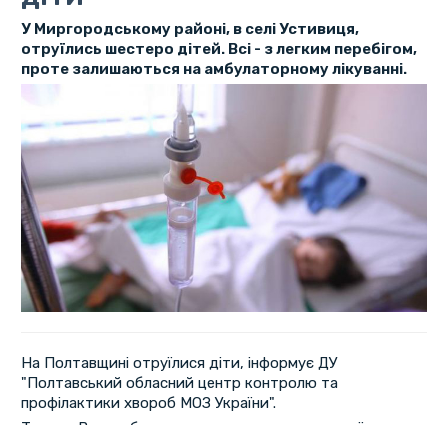
У Миргородському районі, в селі Устивиця,
отруїлись шестеро дітей. Всі - з легким перебігом,
проте залишаються на амбулаторному лікуванні.
На Полтавщині отруїлися діти, інформує ДУ
"Полтавський обласний центр контролю та
профілактики хвороб МОЗ України".
Так, до Великобагачанського центру первинної
медико-санітарної допомоги з ознаками харчового