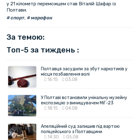
у 21 кілометр переможцем став Віталій Шафар із
Полтави.
спорт
,
марафон
За темою:
Топ-5 за тиждень :
Полтавця засудили за збут наркотиків у
місця позбавлення волі
16:15
03.08
У Полтаві встановили унікальну музейну
експозицію з винищувачем МіГ-23
18:15
04.08
Апеляційний суд залишив під вартою
поліцейського з Полтавщини
14:30
05.08