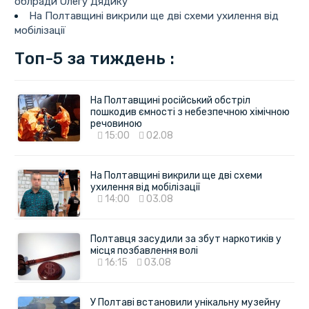
облради Олегу Дядику
На Полтавщині викрили ще дві схеми ухилення від
мобілізації
Топ-5 за тиждень :
На Полтавщині російський обстріл
пошкодив ємності з небезпечною хімічною
речовиною
15:00
02.08
На Полтавщині викрили ще дві схеми
ухилення від мобілізації
14:00
03.08
Полтавця засудили за збут наркотиків у
місця позбавлення волі
16:15
03.08
У Полтаві встановили унікальну музейну