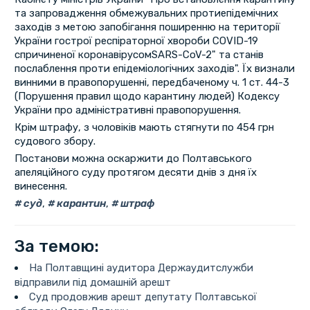
та запровадження обмежувальних протиепідемічних
заходів з метою запобігання поширенню на території
України гострої респіраторної хвороби COVID-19
спричиненої коронавірусомSARS-CoV-2" та станів
послаблення проти епідеміологічних заходів". Їх визнали
винними в правопорушенні, передбаченому ч. 1 ст. 44-3
(Порушення правил щодо карантину людей) Кодексу
України про адміністративні правопорушення.
Крім штрафу, з чоловіків мають стягнути по 454 грн
судового збору.
Постанови можна оскаржити до Полтавського
апеляційного суду протягом десяти днів з дня їх
винесення.
суд
,
карантин
,
штраф
За темою:
На Полтавщині аудитора Держаудитслужби
відправили під домашній арешт
Суд продовжив арешт депутату Полтавської