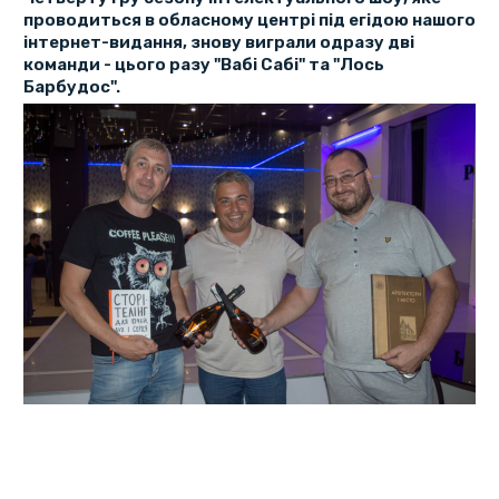
проводиться в обласному центрі під егідою нашого
інтернет-видання, знову виграли одразу дві
команди - цього разу "Вабі Сабі" та "Лось
Барбудос".
У гостинному та затишному клубі "Подіум" цього разу
зібралися 16 команд, які відповідали, як завжди, на 36