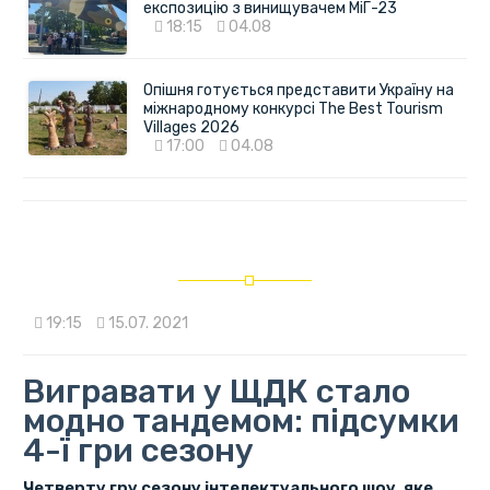
експозицію з винищувачем МіГ-23
18:15
04.08
Опішня готується представити Україну на
міжнародному конкурсі The Best Tourism
Villages 2026
17:00
04.08
19:15
15.07. 2021
Вигравати у ЩДК стало
модно тандемом: підсумки
4-ї гри сезону
Четверту гру сезону інтелектуального шоу, яке