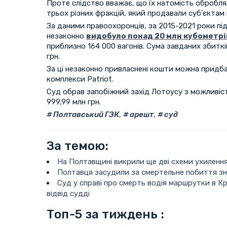
Проте слідство вважає, що їх натомість обробл
трьох різних фракцій, який продавали суб’єктам 
За даними правоохоронців, за 2015-2021 роки п
незаконно
видобуло понад 20 млн кубометрі
приблизно 164 000 вагонів. Сума завданих збитк
грн.
За ці незаконно привласнені кошти можна придб
комплекси Patriot.
Суд обрав запобіжний захід Лотоусу з можливіст
999,99 млн грн.
Полтавський ГЗК
,
арешт
,
суд
За темою:
На Полтавщині викрили ще дві схеми ухилення 
Полтавця засудили за смертельне побиття з
Суд у справі про смерть водія маршрутки в К
відвід судді
Топ-5 за тиждень :