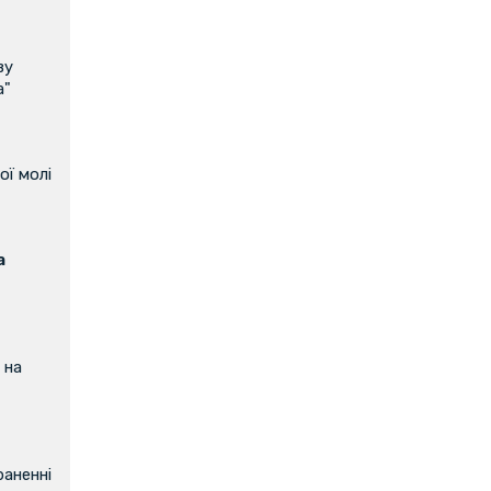
ву
а"
ої молі
а
 на
аненні