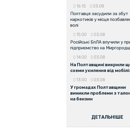
16:15
03.08
Полтавця засудили за збут
наркотиків у місця позбавле
волі
15:00
03.08
Російські БпЛА влучили у п
підприємство на Миргородщ
14:00
03.08
На Полтавщині викрили ще
схеми ухилення від мобілі
13:00
03.08
У громадах Полтавщини
виникли проблеми з тало
на бензин
ДЕТАЛЬНІШЕ