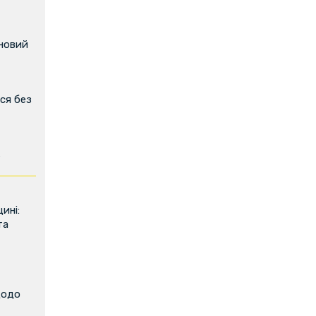
 новий
ся без
ь
ині:
та
щодо