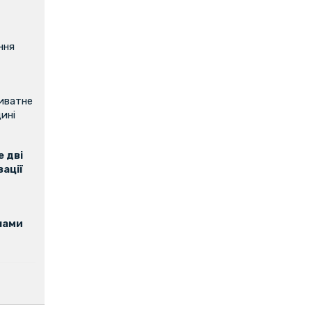
ння
риватне
ині
 дві
зації
нами