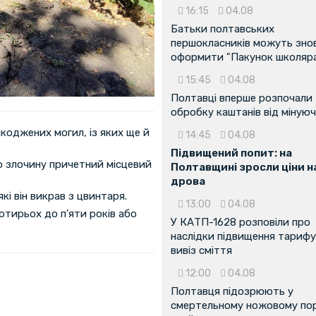
16:15
04.08
Батьки полтавських
першокласників можуть зно
оформити "Пакунок школяр
15:45
04.08
Полтавці вперше розпочали
обробку каштанів від мінуюч
коджених могил, із яких ще й
14:45
04.08
Підвищений попит: на
 злочину причетний місцевий
Полтавщині зросли ціни н
дрова
і він викрав з цвинтаря.
13:00
04.08
отирьох до п’яти років або
У КАТП-1628 розповіли про
наслідки підвищення тарифу
вивіз сміття
12:00
04.08
Полтавця підозрюють у
смертельному ножовому пор