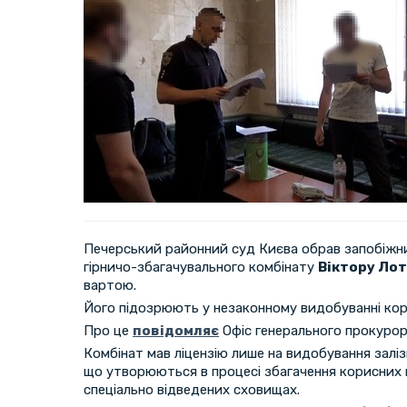
Печерський районний суд Києва обрав запобіжни
гірничо-збагачувального комбінату
Віктору Ло
вартою.
Його підозрюють у незаконному видобуванні кор
Про це
повідомляє
Офіс генерального прокурор
Комбінат мав ліцензію лише на видобування заліз
що утворюються в процесі збагачення корисних к
спеціально відведених сховищах.