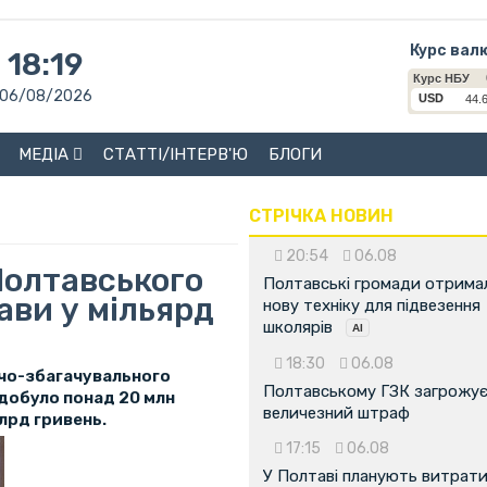
Курс вал
18:19
06/08/2026
МЕДІА
СТАТТІ/ІНТЕРВ'Ю
БЛОГИ
СТРІЧКА НОВИН
20:54
06.08
Полтавського
Полтавські громади отрима
ави у мільярд
нову техніку для підвезення
школярів
18:30
06.08
ичо-збагачувального
Полтавському ГЗК загрожу
добуло понад 20 млн
величезний штраф
лрд гривень.
17:15
06.08
У Полтаві планують витрат