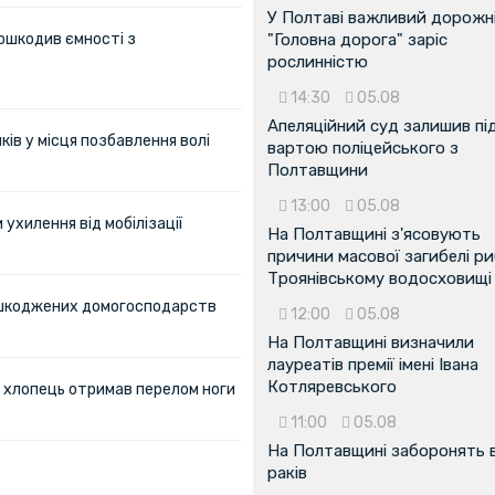
У Полтаві важливий дорожні
ошкодив ємності з
"Головна дорога" заріс
рослинністю
14:30
05.08
Апеляційний суд залишив пі
ів у місця позбавлення волі
вартою поліцейського з
Полтавщини
13:00
05.08
ухилення від мобілізації
На Полтавщині з'ясовують
причини масової загибелі ри
Троянівському водосховищі
пошкоджених домогосподарств
12:00
05.08
На Полтавщині визначили
лауреатів премії імені Івана
Котляревського
ий хлопець отримав перелом ноги
11:00
05.08
На Полтавщині заборонять 
раків