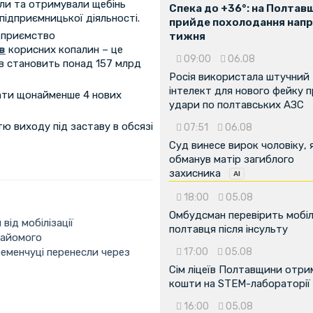
яли та отримували щебінь
Спека до +36°: на Полтав
підприємницької діяльності.
прийде похолодання напр
ідприємство
тижня
в
корисних копалин – це
09:00
06.08
ів становить понад 157 млрд
Росія використала штучний
інтелект для нового фейку 
ати щонайменше 4 нових
удари по полтавських АЗС
ю виходу під заставу в обсязі
07:51
06.08
Суд винесе вирок чоловіку, 
обманув матір загиблого
захисника
18:00
05.08
Омбудсман перевірить мобіл
від мобілізації
полтавця після інсульту
найомого
ременчуці перенесли через
17:00
05.08
Сім ліцеїв Полтавщини отр
кошти на STEM-лабораторії
16:00
05.08