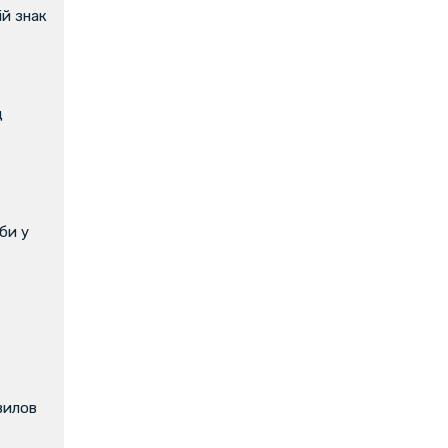
й знак
д
би у
вилов