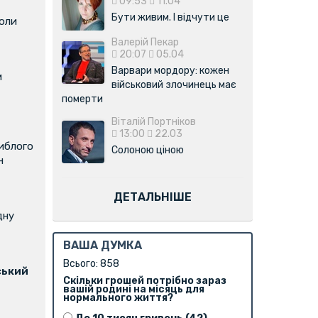
09:53
11.04
Бути живим. І відчути це
коли
Валерій Пекар
20:07
05.04
Варвари мордору: кожен
м
військовий злочинець має
померти
Віталій Портніков
13:00
22.03
иблого
Солоною ціною
н
ДЕТАЛЬНІШЕ
дну
ВАША ДУМКА
Всього: 858
ський
Скільки грошей потрібно зараз
вашій родині на місяць для
нормального життя?