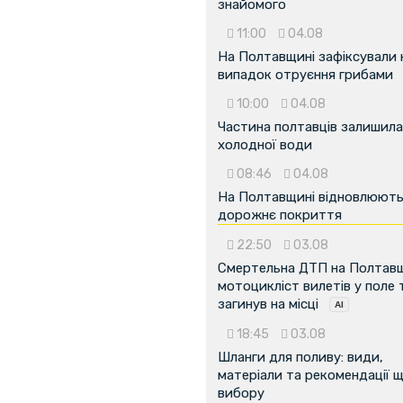
знайомого
11:00
04.08
На Полтавщині зафіксували
випадок отруєння грибами
10:00
04.08
...
Частина полтавців залишила
холодної води
08:46
04.08
На Полтавщині відновлюют
дорожнє покриття
22:50
03.08
Смертельна ДТП на Полтавщ
мотоцикліст вилетів у поле 
загинув на місці
18:45
03.08
Шланги для поливу: види,
матеріали та рекомендації 
вибору