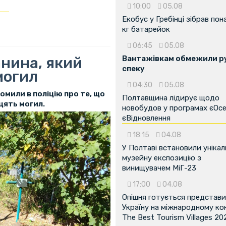
10:00
05.08
Екобус у Гребінці зібрав пон
кг батарейок
06:45
05.08
нина, який
Вантажівкам обмежили ру
спеку
могил
04:30
05.08
омили в поліцію про те, що
Полтавщина лідирує щодо
цять могил.
новобудов у програмах єОсе
єВідновлення
18:15
04.08
У Полтаві встановили унікал
музейну експозицію з
винищувачем МіГ-23
17:00
04.08
Опішня готується представ
Україну на міжнародному ко
The Best Tourism Villages 20