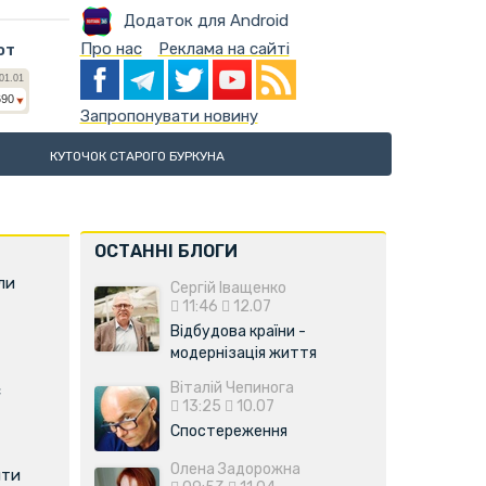
Додаток для Android
Про нас
Реклама на сайті
ют
Запропонувати новину
КУТОЧОК СТАРОГО БУРКУНА
ОСТАННІ БЛОГИ
ли
Сергій Іващенко
11:46
12.07
Відбудова країни -
модернізація життя
Віталій Чепинога
є
13:25
10.07
Спостереження
Олена Задорожна
ити