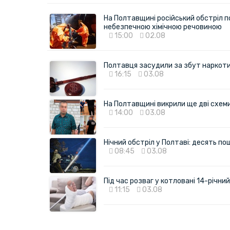
На Полтавщині російський обстріл п
небезпечною хімічною речовиною
15:00
02.08
Полтавця засудили за збут наркотик
16:15
03.08
На Полтавщині викрили ще дві схеми 
14:00
03.08
Нічний обстріл у Полтаві: десять 
08:45
03.08
Під час розваг у котловані 14-річн
11:15
03.08