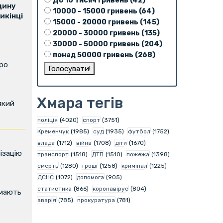
До 10 тисяч гривень (42)
щину
10000 - 15000 гривень (64)
икінці
15000 - 20000 гривень (145)
20000 - 30000 гривень (135)
30000 - 50000 гривень (204)
понад 50000 гривень (268)
про
Хмара тегів
який
поліція
(4020)
спорт
(3751)
Кременчук
(1985)
суд
(1935)
футбол
(1752)
влада
(1712)
війна
(1708)
діти
(1670)
ізацію
транспорт
(1518)
ДТП
(1510)
пожежа
(1398)
смерть
(1280)
гроші
(1258)
кримінал
(1225)
ДСНС
(1072)
допомога
(905)
статистика
(866)
коронавірус
(804)
имають
аварія
(785)
прокуратура
(781)