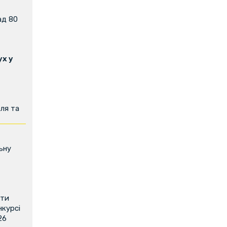
ад 80
х у
ля та
ьну
ити
нкурсі
26