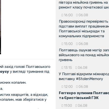
півтора мільйона гривень на
ремонт класу початкової ш
16:00
06.08
Правоохоронці перевіряють
підстави виплат працівника
Полтавської міськради та
комунальних підприємств
15:00
06.08
Полтавець ошукав матір заг
військового на понад мільйо
гривень
й захід голові Полтавського
13:15
06.08
тоусу
у вигляді тримання під
У Полтаві відкрили міжнаро
виставку #StolenMemory
исних копалин.
12:00
06.08
а.
Ferrexpo зупинив Полтав
истих кварцитів, а відходи,
та Єристівський ГЗК
опалин, мав зберігатися у
11:00
06.08