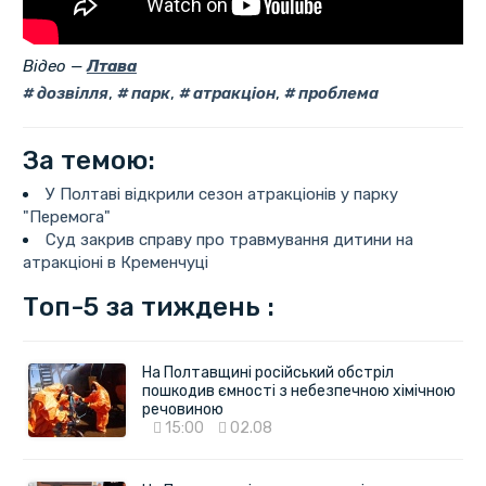
Відео —
Лтава
дозвілля
,
парк
,
атракціон
,
проблема
За темою:
У Полтаві відкрили сезон атракціонів у парку
"Перемога"
Суд закрив справу про травмування дитини на
атракціоні в Кременчуці
Топ-5 за тиждень :
На Полтавщині російський обстріл
пошкодив ємності з небезпечною хімічною
речовиною
15:00
02.08