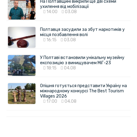
На Полтавщині викрили ще дві схеми
ухилення від мобілізації
14:00
03.08
Полтавця засудили за збут наркотиків у
місця позбавлення волі
16:15
03.08
У Полтаві встановили унікальну музейну
експозицію з винищувачем МіГ-23
18:15
04.08
Опішня готується представити Україну на
міжнародному конкурсі The Best Tourism
Villages 2026
17:00
04.08