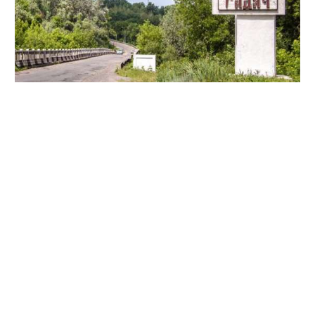
Громаді Гадяча були передані функції контролю об'єктів
незначного класу наслідків (відповідальності), які
складають більшу частину будівництва в місті. Це
приватне житло, господарські споруди, дачні будинки,
а також невеликі бізнес-об'єкти.
За інформацією порталу
ProfiDOM.com.ua
, громада
отримала можливість самостійно надавати
адміністративні послуги по будівництву таких об'єктів.
Нова інспекція буде реєструвати документи на початок
виконання підготовчих і будівельних робіт та вводити
готові споруди в експлуатацію.
У Полтавській області вже самостійно контролюють