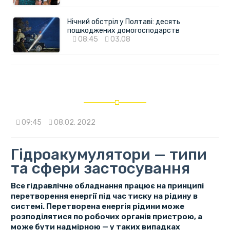
Нічний обстріл у Полтаві: десять
пошкоджених домогосподарств
08:45
03.08
09:45
08.02. 2022
Гідроакумулятори — типи
та сфери застосування
Все гідравлічне обладнання працює на принципі
перетворення енергії під час тиску на рідину в
системі. Перетворена енергія рідини може
розподілятися по робочих органів пристрою, а
може бути надмірною — у таких випадках