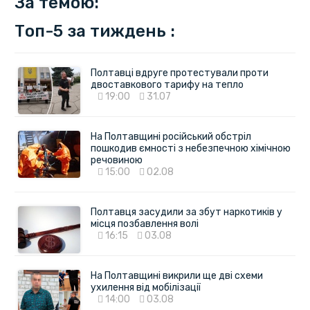
За темою:
Топ-5 за тиждень :
Полтавці вдруге протестували проти
двоставкового тарифу на тепло
19:00
31.07
На Полтавщині російський обстріл
пошкодив ємності з небезпечною хімічною
речовиною
15:00
02.08
Полтавця засудили за збут наркотиків у
місця позбавлення волі
16:15
03.08
На Полтавщині викрили ще дві схеми
ухилення від мобілізації
14:00
03.08