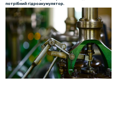
потрібний гідроакумулятор.
Гідроакумулятор — це важлива частина систем
гідравліки, що дозволяє під тиском накопичувати
надмірну гідравлічну енергію і потім виділяти її назад
для роботи пристрою. В інтернет-магазині