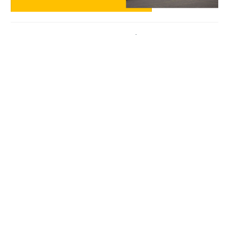
Заступник голови Полтавської облради Анатолій
Ханко опублікував проект рішення з пояснювальною
запискою на своїй сторінці в Фейсбук.