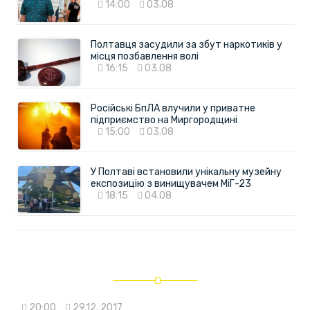
14:00
03.08
Полтавця засудили за збут наркотиків у
місця позбавлення волі
16:15
03.08
Російські БпЛА влучили у приватне
підприємство на Миргородщині
15:00
03.08
У Полтаві встановили унікальну музейну
експозицію з винищувачем МіГ-23
18:15
04.08
20:00
29.12. 2017