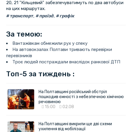
20, 21 "Кільцевий" забезпечуватимуть по два автобуси
на цих маршрутах.
транспорт
,
проїзд
,
графік
За темою:
Вантажівкам обмежили рух у спеку
На автовокзалах Полтави тривають перевірки
перевізників
Троє людей постраждали внаслідок ранкової ДТП
Топ-5 за тиждень :
На Полтавщині російський обстріл
пошкодив ємності з небезпечною хімічною
речовиною
15:00
02.08
На Полтавщині викрили ще дві схеми
ухилення від мобілізації