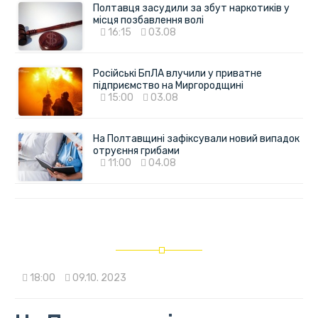
Полтавця засудили за збут наркотиків у
місця позбавлення волі
16:15
03.08
Російські БпЛА влучили у приватне
підприємство на Миргородщині
15:00
03.08
На Полтавщині зафіксували новий випадок
отруєння грибами
11:00
04.08
18:00
09.10. 2023