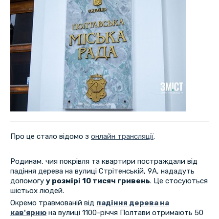
Про це стало відомо з
онлайн трансляції
.
Родинам, чия покрівля та квартири постраждали від
падіння дерева на вулиці Стрітенській, 9А, нададуть
допомогу
у розмірі 10 тисяч гривень
. Це стосуються
шістьох людей.
Окремо травмованій від
падіння дерева на
кав'ярню
на вулиці 1100-річчя Полтави отримають 50