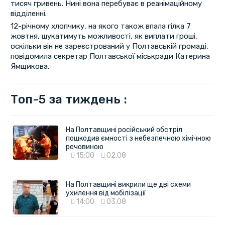
тисяч гривень. Нині вона перебуває в реанімаційному
відділенні.
12-річному хлопчику, на якого також впала гілка 7
жовтня, шукатимуть можливості, як виплати гроші,
оскільки він не зареєстрований у Полтавській громаді,
повідомила секретар Полтавської міськради Катерина
Ямщикова.
Топ-5 за тиждень :
На Полтавщині російський обстріл
пошкодив ємності з небезпечною хімічною
речовиною
15:00
02.08
На Полтавщині викрили ще дві схеми
ухилення від мобілізації
14:00
03.08