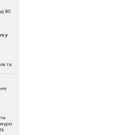
ад 80
х у
ля та
ьну
ити
нкурсі
26