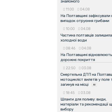
знайомого
11:00
04.08
На Полтавщині зафіксували
випадок отруєння грибами
10:00
04.08
Частина полтавців залишила
холодної води
08:46
04.08
На Полтавщині відновлюют
дорожнє покриття
22:50
03.08
Смертельна ДТП на Полтавщ
мотоцикліст вилетів у поле 
загинув на місці
18:45
03.08
Шланги для поливу: види,
матеріали та рекомендації 
вибору