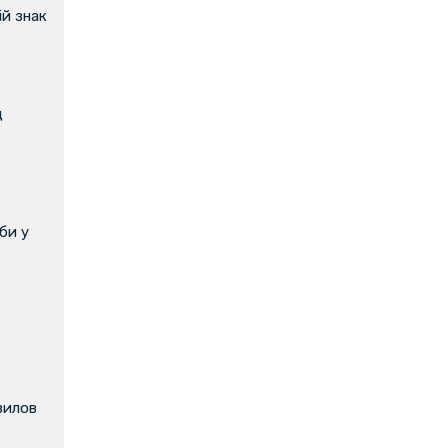
й знак
д
би у
вилов