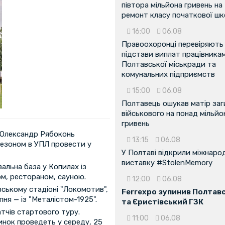
півтора мільйона гривень на
ремонт класу початкової ш
16:00
06.08
Правоохоронці перевіряють
підстави виплат працівника
Полтавської міськради та
комунальних підприємств
15:00
06.08
Полтавець ошукав матір заг
військового на понад мільйо
гривень
н Олександр Рябоконь
13:15
06.08
 сезоном в УПЛ провести у
У Полтаві відкрили міжнаро
виставку #StolenMemory
альна база у Копилах із
м, рестораном, сауною.
12:00
06.08
вському стадіоні "Локомотив",
Ferrexpo зупинив Полтав
пня — із "Металістом-1925".
та Єристівський ГЗК
тчів стартового туру.
11:00
06.08
инок проведеть у середу, 25