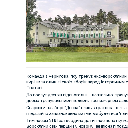
Команда з Чернігова, яку тренує екс-ворскляни
вирішила один зі своїх зборів перед історичним
Полтаві.
До послуг деснян відсьогодні — навчально-тренув
двома тренувальними полями, тренажерним зало
Спаринги на зборі "Десна" планує грати на полта
і перший із запланованих матчів відбудеться 9 ли
Тим часом УПЛ затвердила дати і час початку ма
Ворскляни свій перший у новому чемпіонаті поєд