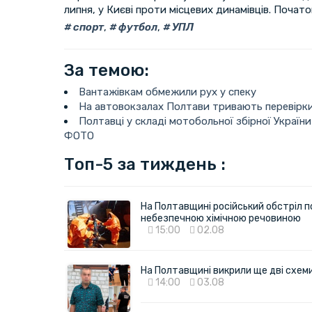
липня, у Києві проти місцевих динамівців. Почато
спорт
,
футбол
,
УПЛ
За темою:
Вантажівкам обмежили рух у спеку
На автовокзалах Полтави тривають перевірки
Полтавці у складі мотобольної збірної України
ФОТО
Топ-5 за тиждень :
На Полтавщині російський обстріл п
небезпечною хімічною речовиною
15:00
02.08
На Полтавщині викрили ще дві схеми 
14:00
03.08