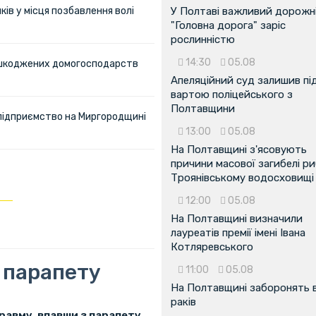
ів у місця позбавлення волі
У Полтаві важливий дорожні
"Головна дорога" заріс
рослинністю
14:30
05.08
пошкоджених домогосподарств
Апеляційний суд залишив пі
вартою поліцейського з
Полтавщини
 підприємство на Миргородщині
13:00
05.08
На Полтавщині з'ясовують
причини масової загибелі ри
Троянівському водосховищі
12:00
05.08
На Полтавщині визначили
лауреатів премії імені Івана
Котляревського
 парапету
11:00
05.08
На Полтавщині заборонять 
раків
авму, впавши з парапету.