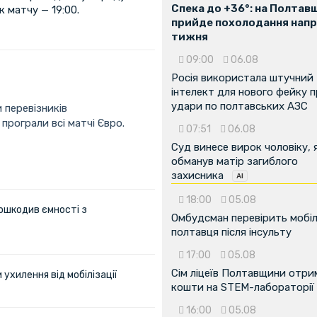
Спека до +36°: на Полтав
к матчу — 19:00.
прийде похолодання напр
тижня
09:00
06.08
Росія використала штучний
інтелект для нового фейку 
удари по полтавських АЗС
 перевізників
 програли всі матчі Євро.
07:51
06.08
Суд винесе вирок чоловіку, 
обманув матір загиблого
захисника
18:00
05.08
ошкодив ємності з
Омбудсман перевірить мобіл
полтавця після інсульту
17:00
05.08
Сім ліцеїв Полтавщини отр
ухилення від мобілізації
кошти на STEM-лабораторії
16:00
05.08