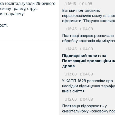
ука госпіталізували 29-річного
16:15
04.08
зкову травму, струс
Батьки полтавських
ши з парапету
першокласників можуть зно
оформити "Пакунок школяр
сті.
15:45
04.08
Полтавці вперше розпочали
обробку каштанів від мінуюч
14:45
04.08
Підвищений попит: на
Полтавщині зросли ціни н
дрова
13:00
04.08
У КАТП-1628 розповіли про
наслідки підвищення тарифу
вивіз сміття
...
12:00
04.08
Полтавця підозрюють у
смертельному ножовому пор