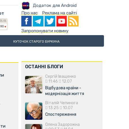
Додаток для Android
Про нас
Реклама на сайті
ют
Запропонувати новину
КУТОЧОК СТАРОГО БУРКУНА
ОСТАННІ БЛОГИ
ли
Сергій Іващенко
11:46
12.07
Відбудова країни -
модернізація життя
Віталій Чепинога
є
13:25
10.07
Спостереження
Олена Задорожна
ити