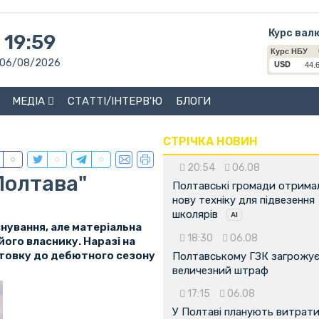
Курс вал
19:59
06/08/2026
МЕДІА
СТАТТІ/ІНТЕРВ'Ю
БЛОГИ
СТРІЧКА НОВИН
20:54
06.08
Полтава"
Полтавські громади отрима
нову техніку для підвезення
школярів
нування, але матеріальна
18:30
06.08
ого власнику. Наразі на
отовку до дебютного сезону
Полтавському ГЗК загрожу
величезний штраф
17:15
06.08
У Полтаві планують витрат