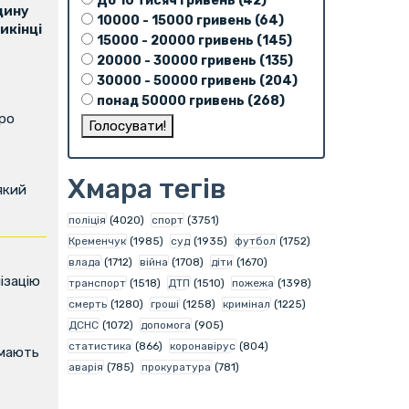
До 10 тисяч гривень (42)
щину
10000 - 15000 гривень (64)
икінці
15000 - 20000 гривень (145)
20000 - 30000 гривень (135)
30000 - 50000 гривень (204)
понад 50000 гривень (268)
про
Хмара тегів
який
поліція
(4020)
спорт
(3751)
Кременчук
(1985)
суд
(1935)
футбол
(1752)
влада
(1712)
війна
(1708)
діти
(1670)
ізацію
транспорт
(1518)
ДТП
(1510)
пожежа
(1398)
смерть
(1280)
гроші
(1258)
кримінал
(1225)
ДСНС
(1072)
допомога
(905)
статистика
(866)
коронавірус
(804)
имають
аварія
(785)
прокуратура
(781)