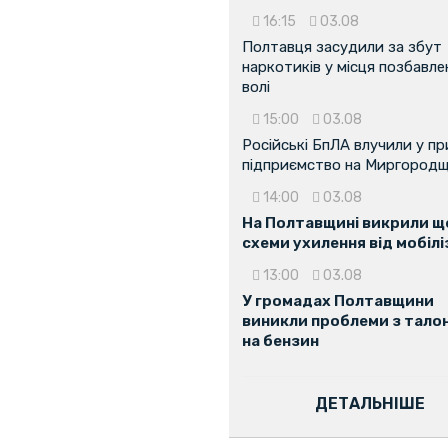
16:15
03.08
Полтавця засудили за збут
наркотиків у місця позбавле
волі
15:00
03.08
Російські БпЛА влучили у п
підприємство на Миргородщ
14:00
03.08
На Полтавщині викрили ще
схеми ухилення від мобілі
13:00
03.08
У громадах Полтавщини
виникли проблеми з тало
на бензин
ДЕТАЛЬНІШЕ