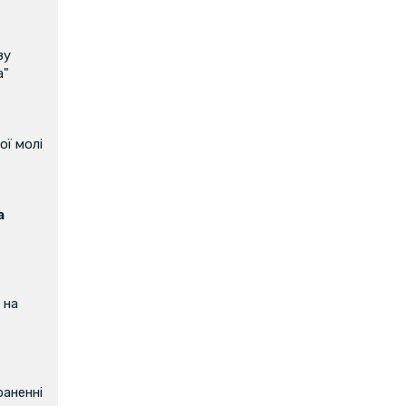
ву
а"
ої молі
а
 на
аненні