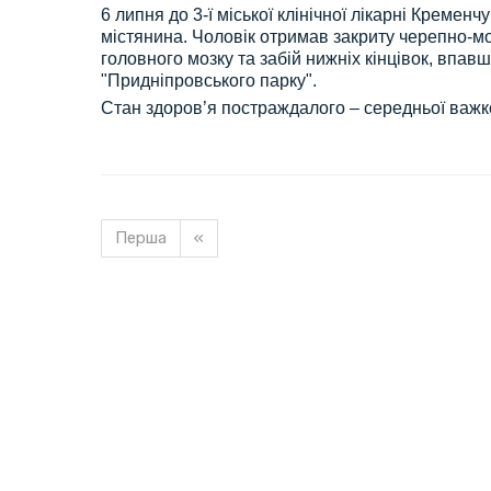
6 липня до 3-ї міської клінічної лікарні Кременч
містянина. Чоловік отримав закриту черепно-мо
головного мозку та забій нижніх кінцівок, впав
"Придніпровського парку".
Стан здоров’я постраждалого – середньої важко
Перша
«
Завантажуємо новину