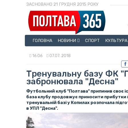
ЗАСНОВАНО 21 ГРУДНЯ 2015 РОКУ
ГОЛОВНА
НОВИНИ
СПОРТ
КУЛЬТУРА
16:06
07.07. 2018
Тренувальну базу ФК "
забронювала "Десна"
Футбольний клуб "Полтава" припинив своє іс
база клубу продовжує приносити прибутки й
тренувальній базі у Копилах розпочала підг
в УПЛ "Десна".