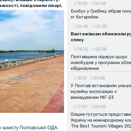
10:00
05.08
жкості, повідомили лікарі.
Екобус у Гребінці зібрав пон
кг батарейок
06:45
05.08
Вантажівкам обмежили ру
спеку
04:30
05.08
Полтавщина лідирує щодо
новобудов у програмах єОсе
єВідновлення
18:15
04.08
У Полтаві встановили унікал
музейну експозицію з
винищувачем МіГ-23
17:00
04.08
Опішня готується представ
Україну на міжнародному ко
The Best Tourism Villages 20
о захисту Полтавської ОДА.