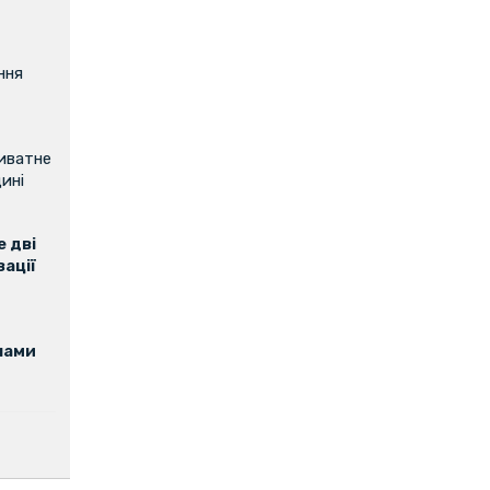
ння
риватне
ині
 дві
зації
нами