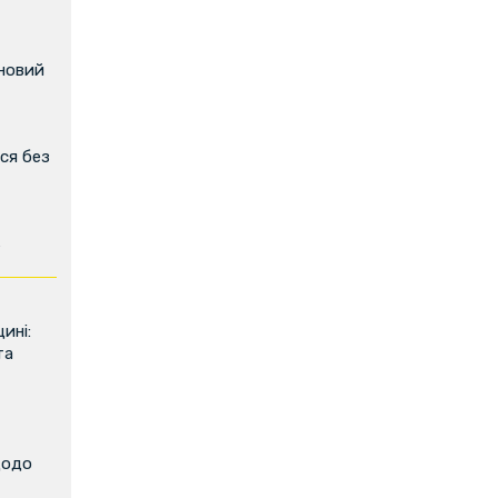
 новий
ся без
ь
ині:
та
щодо