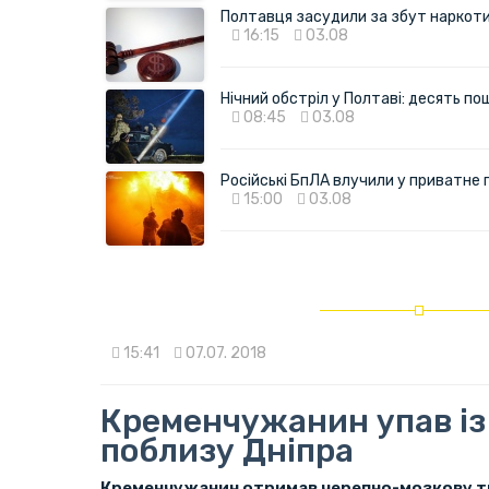
Полтавця засудили за збут наркотик
16:15
03.08
Нічний обстріл у Полтаві: десять 
08:45
03.08
Російські БпЛА влучили у приватне
15:00
03.08
15:41
07.07. 2018
Кременчужанин упав із
поблизу Дніпра
Кременчужанин отримав черепно-мозкову тр