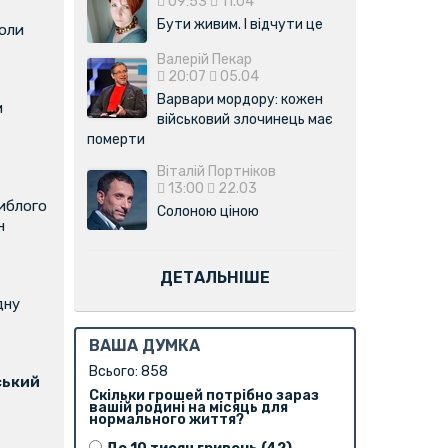
09:53
11.04
Бути живим. І відчути це
коли
Валерій Пекар
20:07
05.04
Варвари мордору: кожен
м
військовий злочинець має
померти
Віталій Портніков
13:00
22.03
иблого
Солоною ціною
н
ДЕТАЛЬНІШЕ
дну
ВАША ДУМКА
Всього: 858
ський
Скільки грошей потрібно зараз
вашій родині на місяць для
нормального життя?