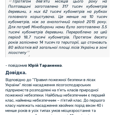
Протягом дев’яти місяців цього року на
Полтавщині заготовлено 317 тисяч кубометрів
деревини, з них 62 тисячі кубометрів на рубках
головного користувача. Це менше на 10 тисяч
кубометрів, ніж за аналогічний період 2015 року.
Для потреб Міноборони нами було заготовлено 3,5
тисячі кубометрів деревини. Перероблено за цей
період 18,7 тисячі кубометрів. Протягом десяти
років заліснено 14 тисяч га території, що становить
80 відсотків від загальної площі лісів України в зоні
лісостепу
- повідомив
Юрій Тараненко
.
Довідка.
Відповідно до "Правил пожежної безпеки в лісах
України" лісові насадження лісогосподарських
підприємств розподілені на п'ять класів природної
пожежної небезпеки. Найбільш небезпечним є перший
клас, найменш небезпечним – п'ятий клас. До першого
класу належать насадження хвойних порід віком 40 і
менше років в усіх типах умов місцезростання та