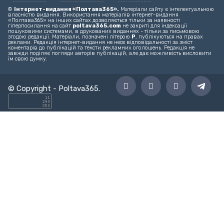
Головний редактор – editor@poltava365.com
Технічна підтримка – support@poltava365.com
Реклама на сайті – reklama@poltava365.com
Головна
Новини
Твоє місто
Спорт
Культура
Блоги
©
Інтернет-видання «Полтава365».
Матеріали сайту є інтелектуальною
власністю видання. Використання матеріалів інтернет-видання
«Полтава365» на інших сайтах дозволяється тільки за наявності
гіперпосилання на сайт
poltava365.com
не закриті для індексації
пошуковими системами, в друкованих виданнях - тільки за письмовою
згодою редакції. Матеріали, позначені літерою
Р
, публікуються на правах
реклами. Редакція інтернет-видання не несе відповідальності за зміст
коментарів до публікацій та тексти рекламних оголошень. Редакція не
завжди поділяє погляди авторів публікацій, але дає можливість висловити
їм свою думку.
© Copyright -
Poltava365
.