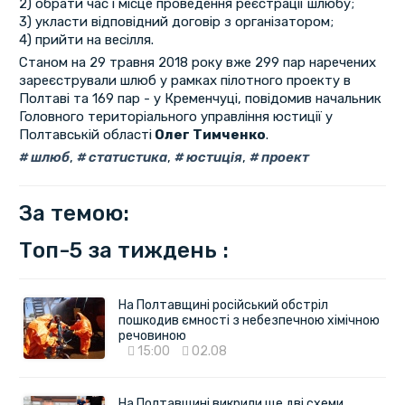
2) обрати час і місце проведення реєстрації шлюбу;
3) укласти відповідний договір з організатором;
4) прийти на весілля.
Станом на 29 травня 2018 року вже 299 пар наречених
зареєстрували шлюб у рамках пілотного проекту в
Полтаві та 169 пар - у Кременчуці, повідомив начальник
Головного територіального управління юстиції у
Полтавській області
Олег Тимченко
.
шлюб
,
статистика
,
юстиція
,
проект
За темою:
Топ-5 за тиждень :
На Полтавщині російський обстріл
пошкодив ємності з небезпечною хімічною
речовиною
15:00
02.08
На Полтавщині викрили ще дві схеми