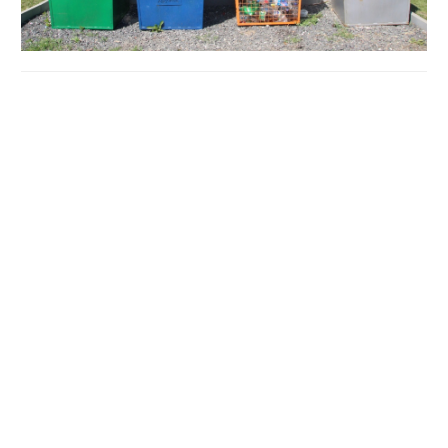
Мачухівська об'єднана територіальна громада унікальна
тим, що об'єднала п'ять сільських громад із трьох
різних районів, загалом це 27 населених пунктів. До її
складу ввійшли з Полтавського району Мачухівська
сільська рада, у підпорядкуванні якої вісім сіл,
Калашниківська сільська рада та підпорядковані їй
дев'ять сіл, Судіївська сільська рада з підпорядкованим
селом Шевченки, а також сільська рада села Полузір'я
Новосанжарського району з селами Бондури та
Дмитренки і сільська рада Плоского Решетилівського
району з підпорядкованими п'ятьма селами.
Попри велику територію — а це понад 165 квадратних
кілометрів, та певні адміністративно-територіальні
складнощі, громада активно взялася за вирішення
екологічних питань – зокрема, проблеми поводження з
твердими побутовими відходами. Цим питанням в