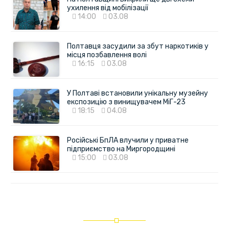
ухилення від мобілізації
14:00
03.08
Полтавця засудили за збут наркотиків у
місця позбавлення волі
16:15
03.08
У Полтаві встановили унікальну музейну
експозицію з винищувачем МіГ-23
18:15
04.08
Російські БпЛА влучили у приватне
підприємство на Миргородщині
15:00
03.08