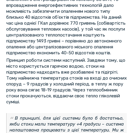
впровадження енергоефективних технологій дало
можливість забезпечити опаленням нового типу
близько 40 відсотків об'єктів підприємства. На даний
час ціна однієї ГКал дорівнює 770 гривень (собівартість
обслуговування теплових насосів), у той час як послуги
централізованого теплопостачання коштують
підприємству 1493 гривні – порівняно до автономного
опалення або централізованого міського опалення
підприємство економить 40-50 відсотків коштів.
Принцип роботи системи наступний. Завдяки тому, що
місто користується гарячою водою, стоки на
підприємство надходять вже розбавлені та підігріті.
Тому найнижча температура стоків на вході до очисних
споруд – 9 градусів у холодний період, в теплу ж пору
року вона сягає 18-19 градусів. Через теплообмінник
стоки прокачуються, віддаючи своє тепло гліколевій
суміші.
В принципі, для цієї системи було б достатньо,
якби стоки мали температуру +4 градуси – система
налаштована працювати з цієї температури. Ми ж