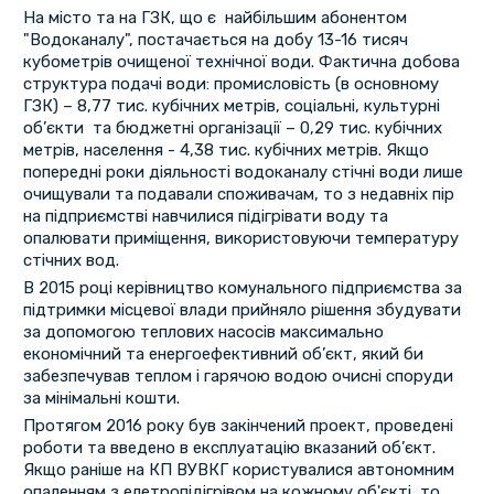
На місто та на ГЗК, що є найбільшим абонентом
"Водоканалу", постачається на добу 13-16 тисяч
кубометрів очищеної технічної води. Фактична добова
структура подачі води: промисловість (в основному
ГЗК) – 8,77 тис. кубічних метрів, соціальні, культурні
об’єкти та бюджетні організації – 0,29 тис. кубічних
метрів, населення - 4,38 тис. кубічних метрів. Якщо
попередні роки діяльності водоканалу стічні води лише
очищували та подавали споживачам, то з недавніх пір
на підприємстві навчилися підігрівати воду та
опалювати приміщення, використовуючи температуру
стічних вод.
В 2015 році керівництво комунального підприємства за
підтримки місцевої влади прийняло рішення збудувати
за допомогою теплових насосів максимально
економічний та енергоефективний об’єкт, який би
забезпечував теплом і гарячою водою очисні споруди
за мінімальні кошти.
Протягом 2016 року був закінчений проект, проведені
роботи та введено в експлуатацію вказаний об’єкт.
Якщо раніше на КП ВУВКГ користувалися автономним
опаленням з елетропідігрівом на кожному об'єкті, то