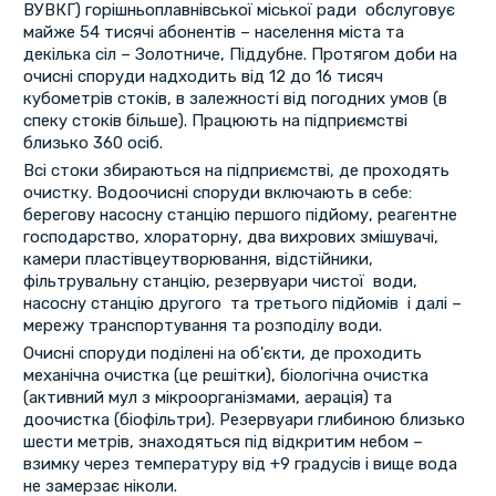
ВУВКГ) горішньоплавнівської міської ради обслуговує
майже 54 тисячі абонентів – населення міста та
декілька сіл – Золотниче, Піддубне. Протягом доби на
очисні споруди надходить від 12 до 16 тисяч
кубометрів стоків, в залежності від погодних умов (в
спеку стоків більше). Працюють на підприємстві
близько 360 осіб.
Всі стоки збираються на підприємстві, де проходять
очистку. Водоочисні споруди включають в себе:
берегову насосну станцію першого підйому, реагентне
господарство, хлораторну, два вихрових змішувачі,
камери пластівцеутворювання, відстійники,
фільтрувальну станцію, резервуари чистої води,
насосну станцію другого та третього підйомів і далі –
мережу транспортування та розподілу води.
Очисні споруди поділені на об'єкти, де проходить
механічна очистка (це решітки), біологічна очистка
(активний мул з мікроорганізмами, аерація) та
доочистка (біофільтри). Резервуари глибиною близько
шести метрів, знаходяться під відкритим небом –
взимку через температуру від +9 градусів і вище вода
не замерзає ніколи.