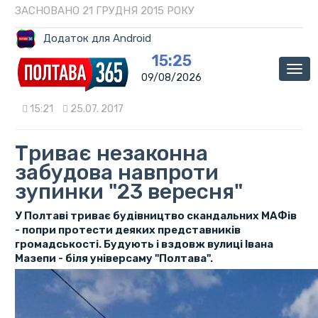
ЗАСНОВАНО 21 ГРУДНЯ 2015 РОКУ
Додаток для Android
15:25
Мен
09/08/2026
15:21
25.07. 2017
Триває незаконна
забудова навпроти
зупинки "23 вересня"
У Полтаві триває будівництво скандальних МАФів
- попри протести деяких представників
громадськості. Будують і вздовж вулиці Івана
Мазепи - біля універсаму "Полтава".