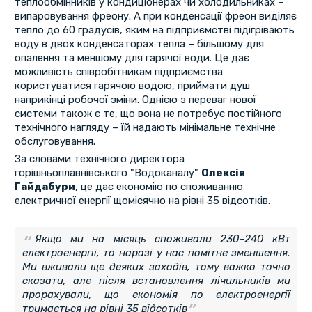
теплообмінників у кондиціонерах чи холодильниках –
випаровування фреону. А при конденсації фреон виділяє
тепло до 60 градусів, яким на підприємстві підігрівають
воду в двох конденсаторах тепла – більшому для
опалення та меншому для гарячої води. Це дає
можливість співробітникам підприємства
користуватися гарячою водою, приймати душ
наприкінці робочої зміни. Однією з переваг нової
системи також є те, що вона не потребує постійного
технічного нагляду – їй надають мінімальне технічне
обслуговування.
За словами технічного директора
горішньоплавнівського "Водоканалу"
Олексія
Гайдабури
, це дає економію по споживанню
електричної енергії щомісячно на рівні 35 відсотків.
Якщо ми на місяць споживали 230-240 кВт
електроенергії, то наразі у нас помітне зменшення.
Ми вживали ще деяких заходів, тому важко точно
сказати, але після встановлення лічильників ми
прорахували, що економія по електроенергії
тримається на рівні 35 відсотків