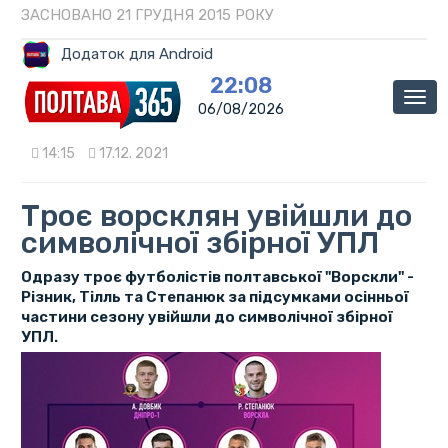
ЗАСНОВАНО 21 ГРУДНЯ 2015 РОКУ
Додаток для Android
22:08
Мен
06/08/2026
14:15
17.12. 2021
Троє ворсклян увійшли до
символічної збірної УПЛ
Одразу троє футболістів полтавської "Ворскли" -
Різник, Тілль та Степанюк за підсумками осінньої
частини сезону увійшли до символічної збірної
УПЛ.