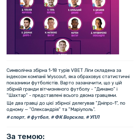
Символічна збірна 1-18 турів VBET Ліги складена за
індексом компанії Wyscout, яка обраховує статистичні
показники футболістів. Варто зазаначити, що у цій
збірній гранди вітчизняного футболу - "Динамо" і
"Шахтар" - представлені всього двома гравцями.
Ще два гравці до цієї збірної делегував "Дніпро-1", по
одному — "Олександрія" та "Маріуполь".
спорт
,
футбол
,
ФК Ворскла
,
УПЛ
За темою: