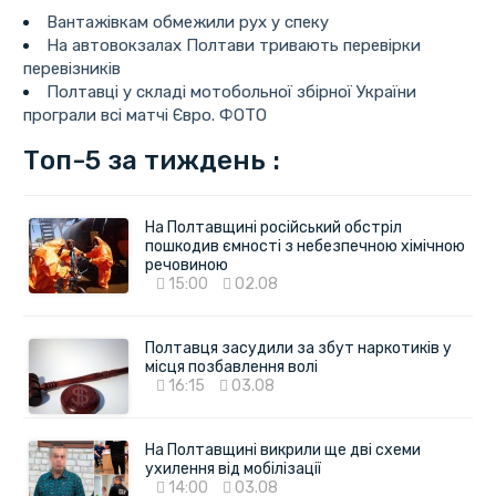
Вантажівкам обмежили рух у спеку
На автовокзалах Полтави тривають перевірки
перевізників
Полтавці у складі мотобольної збірної України
програли всі матчі Євро. ФОТО
Топ-5 за тиждень :
На Полтавщині російський обстріл
пошкодив ємності з небезпечною хімічною
речовиною
15:00
02.08
Полтавця засудили за збут наркотиків у
місця позбавлення волі
16:15
03.08
На Полтавщині викрили ще дві схеми
ухилення від мобілізації
14:00
03.08