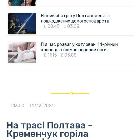
Нічний обстріл у Полтаві: десять
пошкоджених домогосподарств
08:45
03.08
Під час розваг у котловані 14-річний
хлопець отримав перелом ноги
11:15
03.08
13:00
17.12. 2021
На трасі Полтава -
Кременчук горіла