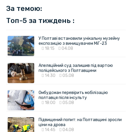
За темою:
Топ-5 за тиждень :
У Полтаві встановили унікальну музейну
експозицію з винищувачем МіГ-23
18:15
04.08
Апеляційний суд залишив під вартою
поліцейського з Полтавщини
14:30
05.08
Омбудсман перевірить мобілізацію
полтавця після інсульту
18:00
05.08
Підвищений попит: на Полтавщині зросли
ціни на дрова
14:45
04.08