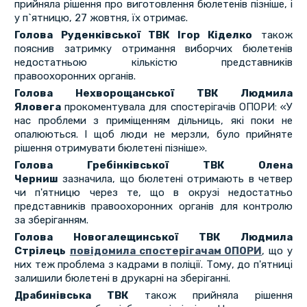
прийняла рішення про виготовлення бюлетенів пізніше, і
у п`ятницю, 27 жовтня, їх отримає.
Голова Руденківської ТВК Ігор Кіделко
також
пояснив затримку отримання виборчих бюлетенів
недостатньою кількістю представників
правоохоронних органів.
Голова Нехворощанської ТВК Людмила
Яловега
прокоментувала для спостерігачів ОПОРИ: «У
нас проблеми з приміщенням дільниць, які поки не
опалюються. І щоб люди не мерзли, було прийняте
рішення отримувати бюлетені пізніше».
Голова Гребінківської ТВК Олена
Черниш
зазначила, що бюлетені отримають в четвер
чи п'ятницю через те, що в окрузі недостатньо
представників правоохоронних органів для контролю
за зберіганням.
Голова Новогалещинської ТВК Людмила
Стрілець
повідомила спостерігачам ОПОРИ
, що у
них теж проблема з кадрами в поліції. Тому, до п'ятниці
залишили бюлетені в друкарні на зберіганні.
Драбинівська ТВК
також прийняла рішення