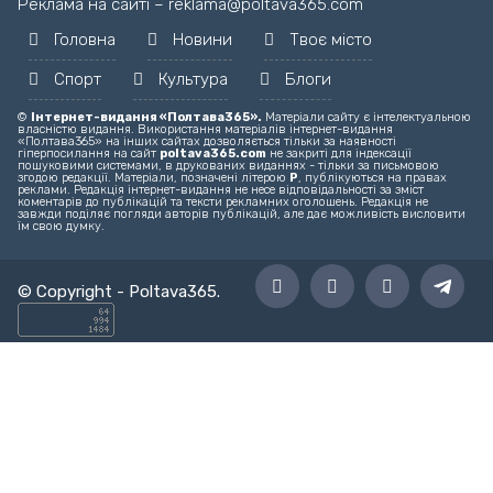
Головний редактор – editor@poltava365.com
Технічна підтримка – support@poltava365.com
Реклама на сайті – reklama@poltava365.com
Головна
Новини
Твоє місто
Спорт
Культура
Блоги
©
Інтернет-видання «Полтава365».
Матеріали сайту є інтелектуальною
власністю видання. Використання матеріалів інтернет-видання
«Полтава365» на інших сайтах дозволяється тільки за наявності
гіперпосилання на сайт
poltava365.com
не закриті для індексації
пошуковими системами, в друкованих виданнях - тільки за письмовою
згодою редакції. Матеріали, позначені літерою
Р
, публікуються на правах
реклами. Редакція інтернет-видання не несе відповідальності за зміст
коментарів до публікацій та тексти рекламних оголошень. Редакція не
завжди поділяє погляди авторів публікацій, але дає можливість висловити
їм свою думку.
© Copyright -
Poltava365
.