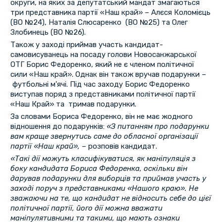
округи, на яких за депутатський мандат змагаються
три представника партії «Наш край» – Алєся Коломієць
(ВО №24), Наталія Слюсаренко (ВО №25) та Олег
Злобинець (ВО №26).
Також у заході приймав участь кандидат-
самовисуванець на посаду голови Новосанжарської
ОТГ Борис Федоренко, який не є членом політичної
сили «Наш край». Однак він також вручав подарунки –
футбольні м'ячі. Під час заходу Борис Федоренко
виступав поряд з представниками політичної партії
«Наш Край» та тримав подарунки.
За словами Бориса Федоренко, він не має жодного
відношення до подарунків:
«З питанням про подарунки
вам краще звернутись саме до обласної організації
партії «Наш край»,
– розповів кандидат.
«Такі дії можуть класифікуватися, як маніпуляція з
боку кандидата Бориса Федоренка, оскільки він
дарував подарунки для виборців та приймав участь у
заході поруч з представниками «Нашого краю». Не
зважаючи на те, що кандидат не відносить себе до цієї
політичної партії, його дії можна вважати
маніпулятивними та такими, що мають ознаки