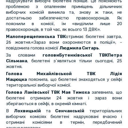
надрукувати виборчі бюлетені пізніше. Це пояснюють
проблемою з опаленням приміщень дільничних
виборчих комісій виникла та, знову ж таки, не
достатньою забезпечністю правоохоронців. Як
пояснили в комісії, їм «виділили лише 20
правоохоронців, в той час, як всього 13 ДВК».
Малоперещепинськ
а
ТВК
отримає бюлетені завтра,
26 жовтня.«Зараз вони охороняются в поліції», -
повідомила голова комісії
Людмила Ситарь
.
За словами
голови
Бутенківської ТВК
Петра
Сільмана
, бюлетені з`являться тільки сьогодні, 25
жовтня.
Голова Михайлівськой ТВК Лідія
Мацюцка
пояснила, що бюлетені знаходяться у сейфі
територальної виборчої комісії.
Голова Ланівської ТВК Мая Тимоха
запевнила, що
бюлетені отримали 24 жовтня і зараз вони
зберігаються в сейфі, в окремій кімнаті.
В
Лохвицькій
та
Сенчанській
територіальних
виборчих комісіях бюлетені надруковані вчасно і
отримані комісіями в термін, передбачений