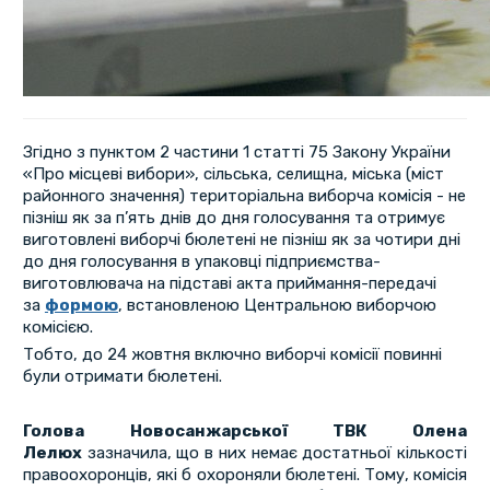
Згідно з пунктом 2 частини 1 статті 75 Закону України
«Про місцеві вибори», сільська, селищна, міська (міст
районного значення) територіальна виборча комісія - не
пізніш як за п’ять днів до дня голосування та отримує
виготовлені виборчі бюлетені не пізніш як за чотири дні
до дня голосування в упаковці підприємства-
виготовлювача на підставі акта приймання-передачі
за
формою
, встановленою Центральною виборчою
комісією.
Тобто, до 24 жовтня включно виборчі комісії повинні
були отримати бюлетені.
Голова Новосанжарської ТВК Олена
Лелюх
зазначила, що в них немає достатньої кількості
правоохоронців, які б охороняли бюлетені. Тому, комісія