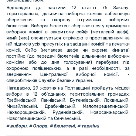
законодавством.
Відповідно до частини 12 статті 75 Закону,
територіальна, дільнична виборча комісія забезпечує
збереження та охорону отриманих виборчих
бюлетенів. Виборчі бюлетені зберігаються у приміщенні
виборчої комісії в закритому сейфі (металевій шафі),
який (яка) опечатується стрічкою з проставленням на
ній підписів усіх присутніх на засіданні комісії та печатки
комісії. Сейф (металева шафа чи окрема кімната)
постійно (до передачі бюлетенів дільничним виборчим
комісіям або до дня голосування) перебуває під
охороною поліцейських, а в разі необхідності, за
зверненням Центральної виборчої комісії, -
співробітників Служби безпеки України.
Нагадаємо, 29 жовтня на Полтавщині пройдуть місцеві
вибори в 12 об'єднаних територіальних громадах:
Гребінківській, Ланнівській, Бутенківській, Лохвицькій,
Михайлівській, Драбинівській, Малоперещепинській,
Нехворощанській, Руденківській, Новосанжарській,
Новогалещинській та Сенчанській.
вибори
,
Опора
,
бюлетені
,
терміни