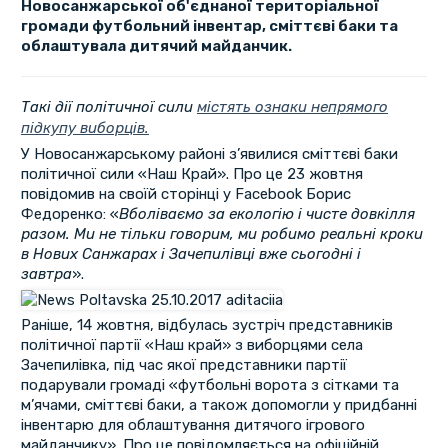
Новосанжарської об'єднаної територіальної
громади футбольний інвентар, сміттєві баки та
облаштувала дитячий майданчик.
Такі
дії
політичної сили
містять ознаки непрямого
підкупу виборців.
У Новосанжарському районі з’явилися сміттєві баки
політичної сили «Наш Край». Про це 23 жовтня
повідомив на своїй сторінці у Facebook Борис
Федоренко: «
Вболіваємо за екологію і чисте довкілля
разом. Ми не тільки говорим, ми робимо реальні кроки
в Нових Санжарах і Зачепилівці вже сьогодні і
завтра
».
Раніше, 14 жовтня, відбулась зустріч представників
політичної партії «Наш край» з виборцями села
Зачепилівка, під час якої представники партії
подарували громаді «футбольні ворота з сітками та
м’ячами, сміттєві баки, а також допомогли у придбанні
інвентарю для облаштування дитячого ігрового
майданчику». Про це повідомляється на офіційній