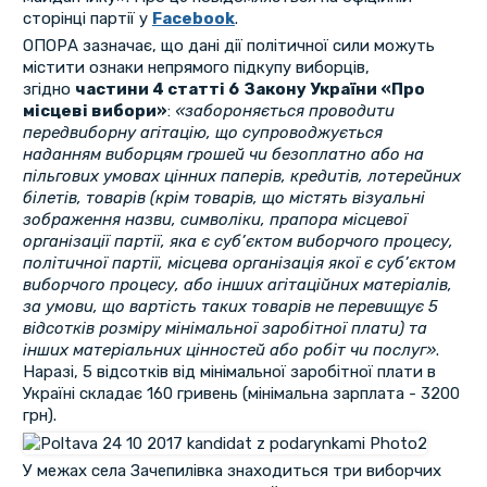
сторінці партії у
Facebook
.
ОПОРА зазначає, що дані дії політичної сили можуть
містити ознаки непрямого підкупу виборців,
згідно
частини 4 статті 6
Закону України «Про
місцеві вибори»
:
«забороняється проводити
передвиборну агітацію, що супроводжується
наданням виборцям грошей чи безоплатно або на
пільгових умовах цінних паперів, кредитів, лотерейних
білетів, товарів (крім товарів, що містять візуальні
зображення назви, символіки, прапора місцевої
організації партії, яка є суб’єктом виборчого процесу,
політичної партії, місцева організація якої є суб’єктом
виборчого процесу, або інших агітаційних матеріалів,
за умови, що вартість таких товарів не перевищує 5
відсотків розміру мінімальної заробітної плати) та
інших матеріальних цінностей або робіт чи послуг»
.
Наразі, 5 відсотків від мінімальної заробітної плати в
Україні складає 160 гривень (мінімальна зарплата - 3200
грн).
У межах села Зачепилівка знаходиться три виборчих