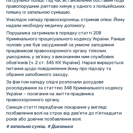
патрульної поліції. Під час встановлення обставин події
правопорушник раптово кинув у одного з поліцейських
пляшку із запальною сумішшю.
Унаслідок нападу правоохоронець отримав опіки. Йому
надали необхідну медичну допомогу.
Порушника затримали в порядку статті 208
Кримінального процесуального кодексу України. Раніше
чоловік уже був засуджений за умисне заподіяння
працівникові правоохоронного органу тілесних
ушкоджень у зв’язку з виконанням ним службових
обов’язків (ч. 2 ст. 345 КК України). Наразі вирішується
питання щодо повідомлення йому про підозру та
обрання запобіжного заходу.
За фактом нападу слідчі розпочали досудове
розслідування за статтею 348 Кримінального кодексу
України – посягання на життя працівника
правоохоронного органу.
Санкція статті передбачає покарання у вигляді
позбавлення волі на строк від дев’яти до п’ятнадцяти
років або довічне позбавлення волі.
запальна суміш
,
Диканька