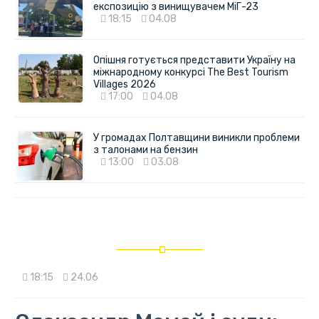
експозицію з винищувачем МіГ-23
18:15
04.08
Опішня готується представити Україну на
міжнародному конкурсі The Best Tourism
Villages 2026
17:00
04.08
У громадах Полтавщини виникли проблеми
з талонами на бензин
13:00
03.08
18:15
24.06