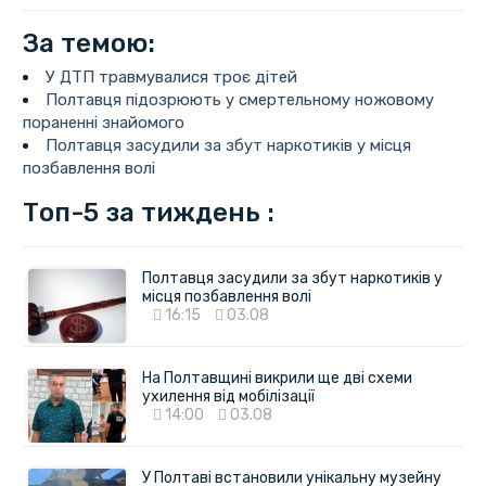
За темою:
У ДТП травмувалися троє дітей
Полтавця підозрюють у смертельному ножовому
пораненні знайомого
Полтавця засудили за збут наркотиків у місця
позбавлення волі
Топ-5 за тиждень :
Полтавця засудили за збут наркотиків у
місця позбавлення волі
16:15
03.08
На Полтавщині викрили ще дві схеми
ухилення від мобілізації
14:00
03.08
У Полтаві встановили унікальну музейну