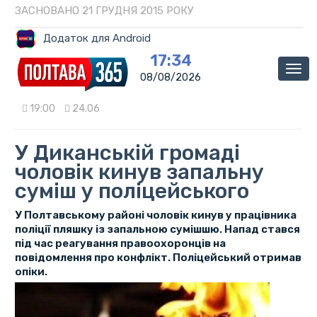
ЗАСНОВАНО 21 ГРУДНЯ 2015 РОКУ
Додаток для Android
17:34
Мен
08/08/2026
19:00
24.06
У Диканській громаді
чоловік кинув запальну
суміш у поліцейського
У Полтавському районі чоловік кинув у працівника
поліції пляшку із запальною сумішшю. Напад стався
під час реагування правоохоронців на
повідомлення про конфлікт. Поліцейський отримав
опіки.