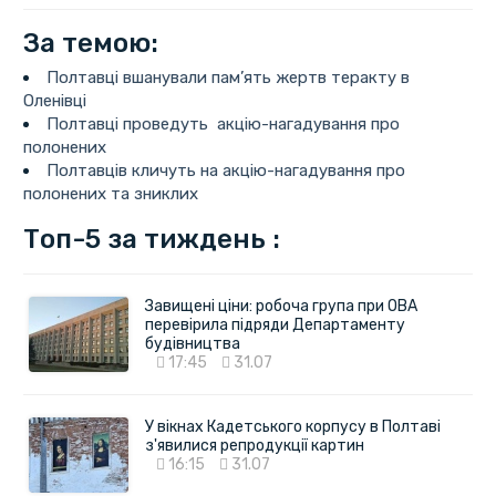
За темою:
Полтавці вшанували пам’ять жертв теракту в
Оленівці
Полтавці проведуть акцію-нагадування про
полонених
Полтавців кличуть на акцію-нагадування про
полонених та зниклих
Топ-5 за тиждень :
Завищені ціни: робоча група при ОВА
перевірила підряди Департаменту
будівництва
17:45
31.07
У вікнах Кадетського корпусу в Полтаві
з'явилися репродукції картин
16:15
31.07