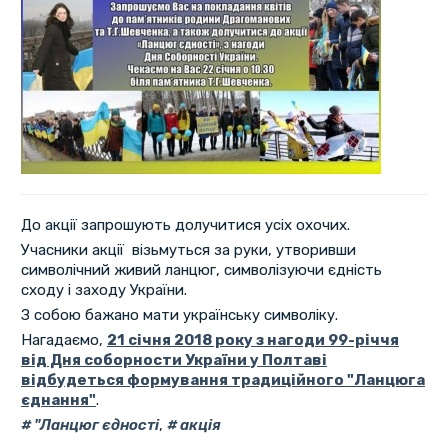
До акції запрошують долучитися усіх охочих.
Учасники акції візьмуться за руки, утворивши
символічний живий ланцюг, символізуючи єдність
сходу і заходу України.
З собою бажано мати українську символіку.
Нагадаємо,
21 січня 2018 року з нагоди 99-річчя
від Дня соборности України у Полтаві
відбудеться формування традиційного "Ланцюга
єднання"
.
"Ланцюг єдності
,
акція