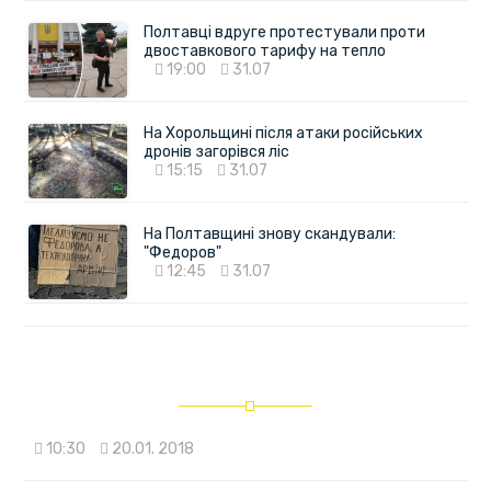
Полтавці вдруге протестували проти
двоставкового тарифу на тепло
19:00
31.07
На Хорольщині після атаки російських
дронів загорівся ліс
15:15
31.07
На Полтавщині знову скандували:
"Федоров"
12:45
31.07
10:30
20.01. 2018