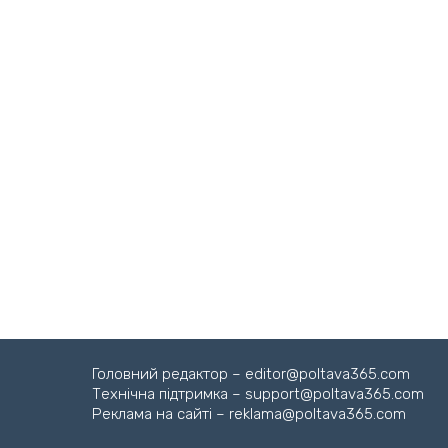
Головний редактор – editor@poltava365.com
Технічна підтримка – support@poltava365.com
Реклама на сайті – reklama@poltava365.com