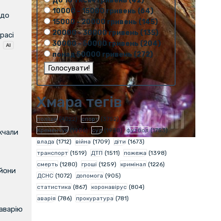
До 10 тисяч гривень (42)
10000 - 15000 гривень (64)
 до
15000 - 20000 гривень (145)
20000 - 30000 гривень (135)
расі
30000 - 50000 гривень (204)
понад 50000 гривень (272)
Хмара тегів
поліція
(4022)
спорт
(3752)
Кременчук
(1986)
суд
(1938)
футбол
(1753)
жчали
влада
(1712)
війна
(1709)
діти
(1673)
транспорт
(1519)
ДТП
(1511)
пожежа
(1398)
смерть
(1280)
гроші
(1259)
кримінал
(1226)
ьйони
ДСНС
(1072)
допомога
(905)
статистика
(867)
коронавірус
(804)
аварія
(786)
прокуратура
(781)
аварію