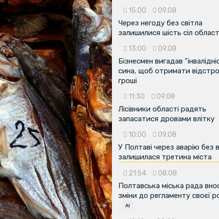
15:00
09.08
Через негоду без світла
залишилися шість сіл област
13:00
09.08
Бізнесмен вигадав "інвалідні
сина, щоб отримати відстро
гроші
11:30
09.08
Лісівники області радять
запасатися дровами влітку
10:00
09.08
У Полтаві через аварію без 
залишилася третина міста
21:54
08.08
Полтавська міська рада вно
зміни до регламенту своєї 