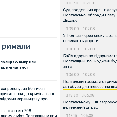
10:30
07.08
Суд продовжив арешт депу
Полтавської облради Олегу
Дядику
09:00
07.08
У Полтаві через спеку щодн
поливають дороги
атримали
08:00
07.08
БпЛА вдарив по підприємств
Полтавщині: пошкоджені буді
 поліцією викрили
авто
 кримінальної
06:00
07.08
Полтавські громади отрима
автобуси для підвезення шк
у запропонував 50 тисяч
епритягнення до кримінальної
18:30
06.08
повідомив керівництву про
Полтавському ГЗК загрожу
величезний штраф
о зі статтею 208
одному з міст Полтавщини при
17:15
06.08