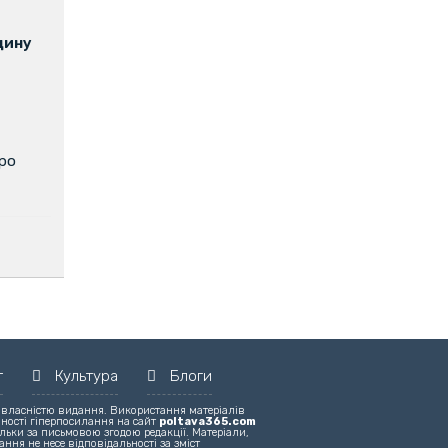
щину
про
т
Культура
Блоги
 власністю видання. Використання матеріалів
вності гіперпосилання на сайт
poltava365.com
льки за письмовою згодою редакції. Матеріали,
ння не несе відповідальності за зміст