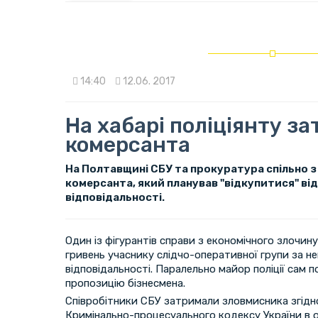
14:40
12.06. 2017
На хабарі поліціянту з
комерсанта
На Полтавщині СБУ та прокуратура спільно з
комерсанта, який планував "відкупитися" від
відповідальності.
Один із фігурантів справи з економічного злочин
гривень учаснику слідчо-оперативної групи за н
відповідальності. Паралельно майор поліції сам 
пропозицію бізнесмена.
Співробітники СБУ затримали зловмисника згідн
Кримінально-процесуального кодексу України в 