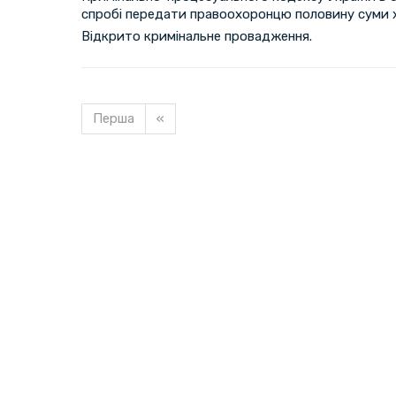
спробі передати правоохоронцю половину суми 
Відкрито кримінальне провадження.
Перша
«
Завантажуємо новину