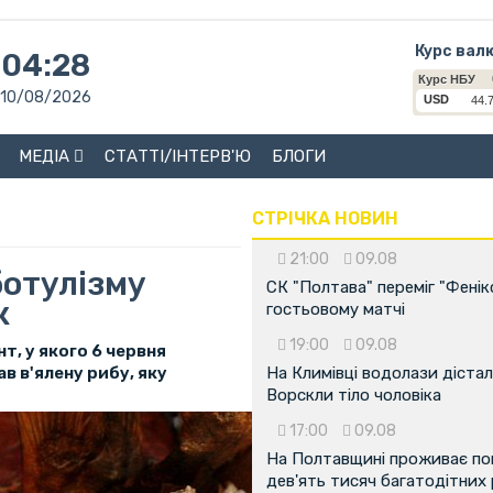
Курс вал
04:28
10/08/2026
МЕДІА
СТАТТІ/ІНТЕРВ'Ю
БЛОГИ
СТРІЧКА НОВИН
21:00
09.08
ботулізму
СК "Полтава" переміг "Фенік
к
гостьовому матчі
19:00
09.08
нт, у якого 6 червня
в в'ялену рибу, яку
На Климівці водолази дістал
Ворскли тіло чоловіка
17:00
09.08
На Полтавщині проживає по
дев'ять тисяч багатодітних