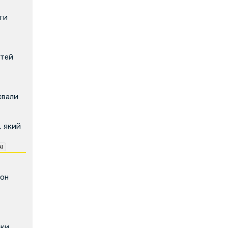
ти
ітей
квали
, який
фон
оки