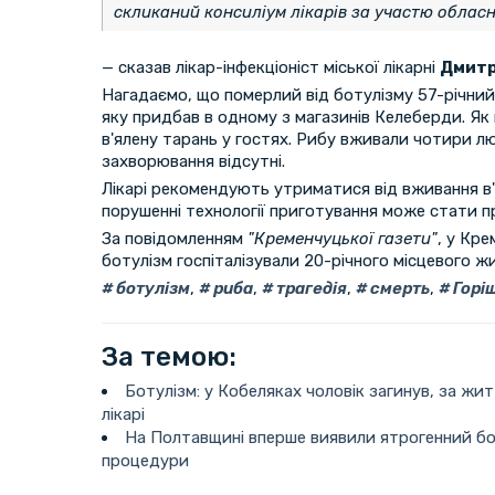
скликаний консиліум лікарів за участю обласн
— сказав лікар-інфекціоніст міської лікарні
Дмитр
Нагадаємо, що померлий від ботулізму 57-річний 
яку придбав в одному з магазинів Келеберди. Як 
в'ялену тарань у гостях. Рибу вживали чотири л
захворювання відсутні.
Лікарі рекомендують утриматися від вживання в'
порушенні технології приготування може стати 
За повідомленням
"Кременчуцької газети"
, у Кре
ботулізм госпіталізували 20-річного місцевого ж
ботулізм
,
риба
,
трагедія
,
смерть
,
Горіш
За темою:
Ботулізм: у Кобеляках чоловік загинув, за жи
лікарі
На Полтавщині вперше виявили ятрогенний бот
процедури