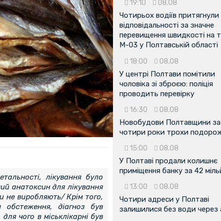
19:10
08.08
Чотирьох водіїв притягнули
відповідальності за значне
перевищення швидкості на т
М-03 у Полтавській області
18:00
08.08
У центрі Полтави помітили
чоловіка зі зброєю: поліція
проводить перевірку
16:30
08.08
Новобудови Полтавщини за
чотири роки трохи подоро
15:00
08.08
У Полтаві продали колишнє
приміщення банку за 42 міл
тальності, лікування було
ний анатоксин для лікування
13:00
08.08
ки не виробляють/ Крім того,
Чотири адреси у Полтаві
я обстеження, діагноз був
залишилися без води через 
для чого в міськлікарні був