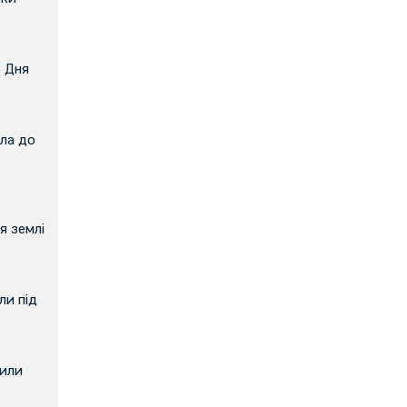
о Дня
ла до
я землі
и під
вили