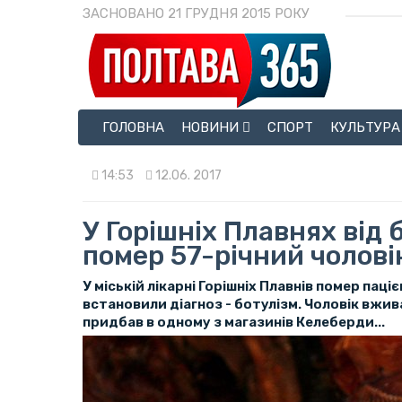
ЗАСНОВАНО 21 ГРУДНЯ 2015 РОКУ
ГОЛОВНА
НОВИНИ
СПОРТ
КУЛЬТУРА
14:53
12.06. 2017
У Горішніх Плавнях від 
помер 57-річний чолові
У міській лікарні Горішніх Плавнів помер паціє
встановили діагноз - ботулізм. Чоловік вжива
придбав в одному з магазинів Келеберди...