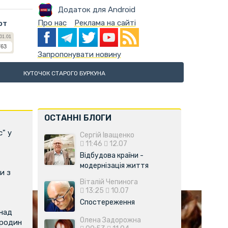
Додаток для Android
Про нас
Реклама на сайті
ют
Запропонувати новину
КУТОЧОК СТАРОГО БУРКУНА
ОСТАННІ БЛОГИ
с" у
Сергій Іващенко
11:46
12.07
Відбудова країни -
модернізація життя
и з
Віталій Чепинога
13:25
10.07
Спостереження
над
Олена Задорожна
 родин