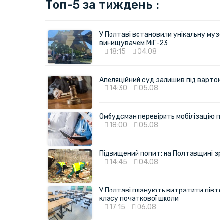
Топ-5 за тиждень :
У Полтаві встановили унікальну муз
винищувачем МіГ-23
18:15
04.08
Апеляційний суд залишив під варто
14:30
05.08
Омбудсман перевірить мобілізацію п
18:00
05.08
Підвищений попит: на Полтавщині з
14:45
04.08
У Полтаві планують витратити півт
класу початкової школи
17:15
06.08