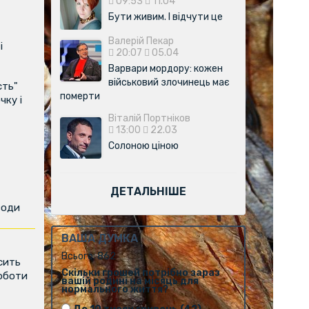
09:53
11.04
Бути живим. І відчути це
Валерій Пекар
і
20:07
05.04
Варвари мордору: кожен
військовий злочинець має
сть"
померти
чку і
Віталій Портніков
13:00
22.03
Солоною ціною
ДЕТАЛЬНІШЕ
води
ВАША ДУМКА
Всього: 862
сить
Скільки грошей потрібно зараз
роботи
вашій родині на місяць для
нормального життя?