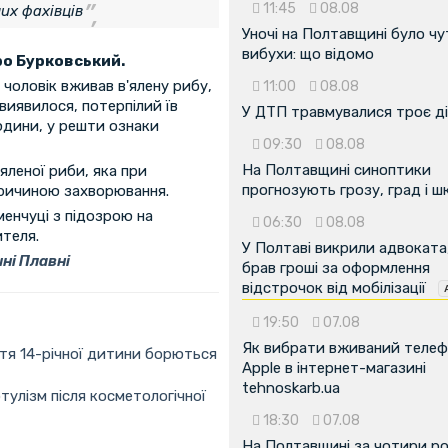
11:45
08.08
их фахівців
Уночі на Полтавщині було чу
вибухи: що відомо
о Бурковський.
чоловік вживав в'ялену рибу,
11:00
08.08
виявилося, потерпілий їв
У ДТП травмувалися троє д
юдини, у решти ознаки
09:30
08.08
На Полтавщині синоптики
яленої риби, яка при
прогнозують грозу, град і ш
причиною захворювання.
менчуці з підозрою на
06:30
08.08
ителя.
У Полтаві викрили адвоката
ні Плавні
брав гроші за оформлення
відстрочок від мобілізації
19:50
07.08
Як вибрати вживаний теле
ття 14-річної дитини борються
Apple в інтернет-магазині
tehnoskarb.ua
улізм після косметологічної
18:30
07.08
На Полтавщині за чотири р