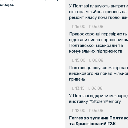
хабара.
У Полтаві планують витрат
півтора мільйона гривень на
ремонт класу початкової ш
16:00
06.08
Правоохоронці перевіряють
підстави виплат працівника
Полтавської міськради та
комунальних підприємств
15:00
06.08
Полтавець ошукав матір заг
військового на понад мільйо
гривень
...
13:15
06.08
У Полтаві відкрили міжнаро
виставку #StolenMemory
12:00
06.08
Ferrexpo зупинив Полтав
та Єристівський ГЗК