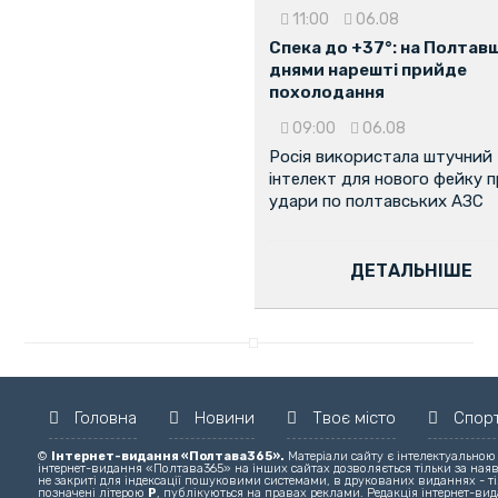
11:00
06.08
Спека до +37°: на Полтав
днями нарешті прийде
похолодання
09:00
06.08
Росія використала штучний
інтелект для нового фейку 
удари по полтавських АЗС
ДЕТАЛЬНІШЕ
Головна
Новини
Твоє місто
Спор
©
Інтернет-видання «Полтава365».
Матеріали сайту є інтелектуальною
інтернет-видання «Полтава365» на інших сайтах дозволяється тільки за ная
не закриті для індексації пошуковими системами, в друкованих виданнях - ті
позначені літерою
Р
, публікуються на правах реклами. Редакція інтернет-вида