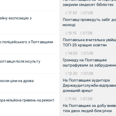
закрили сімдесят бібліотек
17:30
07.08
ейну експозицію з
Полтавці проведуть забіг д
молоді
15:15
07.08
Полтавська вчителька увійш
ю поліцейського з Полтавщини
ТОП-25 кращих освітян
14:00
07.08
Громаду на Полтавщині
олтавця після інсульту
оштрафували за забрудненн
12:30
07.08
На Полтавщині аудитора
росли ціни на дрова
Держаудитслужби відправил
домашній арешт
11:45
07.08
ора мільйона гривень на ремонт
На Полтавщині за добу вия
тіла двох людей біля річок