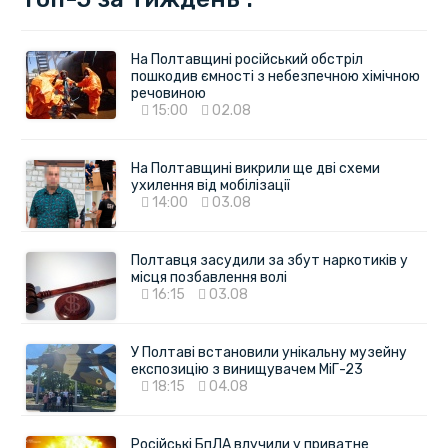
На Полтавщині російський обстріл
пошкодив ємності з небезпечною хімічною
речовиною
15:00
02.08
На Полтавщині викрили ще дві схеми
ухилення від мобілізації
14:00
03.08
Полтавця засудили за збут наркотиків у
місця позбавлення волі
16:15
03.08
У Полтаві встановили унікальну музейну
експозицію з винищувачем МіГ-23
18:15
04.08
Російські БпЛА влучили у приватне