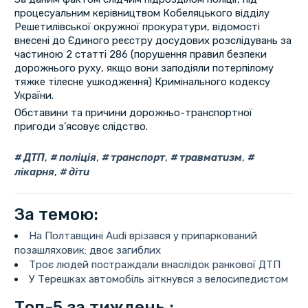
процесуальним керівництвом Кобеляцького відділу
Решетилівської окружної прокуратури, відомості
внесені до Єдиного реєстру досудових розслідувань за
частиною 2 статті 286 (порушення правил безпеки
дорожнього руху, якщо вони заподіяли потерпілому
тяжке тілесне ушкодження) Кримінального кодексу
України.
Обставини та причини дорожньо-транспортної
пригоди з’ясовує слідство.
ДТП
,
поліція
,
транспорт
,
травматизм
,
лікарня
,
діти
За темою:
На Полтавщині Audi врізався у припаркований
позашляховик: двоє загиблих
Троє людей постраждали внаслідок ранкової ДТП
У Терешках автомобіль зіткнувся з велосипедистом
Топ-5 за тиждень :