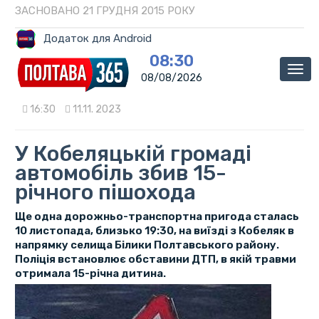
ЗАСНОВАНО 21 ГРУДНЯ 2015 РОКУ
Додаток для Android
08:30
Мен
08/08/2026
16:30
11.11. 2023
У Кобеляцькій громаді
автомобіль збив 15-
річного пішохода
Ще одна дорожньо-транспортна пригода сталась
10 листопада, близько 19:30, на виїзді з Кобеляк в
напрямку селища Білики Полтавського району.
Поліція встановлює обставини ДТП, в якій травми
отримала 15-річна дитина.