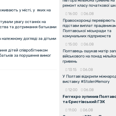
півтора мільйона гривень на
ремонт класу початкової ш
живають у місті, у яких на
16:00
06.08
Правоохоронці перевіряють
тували увагу останніх на
підстави виплат працівника
ьства та дотримання батьками
Полтавської міськради та
комунальних підприємств
а належному догляді за дітьми
15:00
06.08
ння дітей співробітником
Полтавець ошукав матір заг
 батьків за порушення вимог
військового на понад мільйо
гривень
13:15
06.08
У Полтаві відкрили міжнаро
виставку #StolenMemory
12:00
06.08
Ferrexpo зупинив Полтав
та Єристівський ГЗК
11:00
06.08