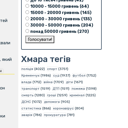
До 10 тисяч гривень (42)
10000 - 15000 гривень (64)
15000 - 20000 гривень (145)
20000 - 30000 гривень (135)
ітей
30000 - 50000 гривень (204)
понад 50000 гривень (270)
квали
Хмара тегів
, який
поліція
(4022)
спорт
(3751)
Кременчук
(1986)
суд
(1937)
футбол
(1752)
влада
(1712)
війна
(1709)
діти
(1671)
фон
транспорт
(1519)
ДТП
(1511)
пожежа
(1398)
смерть
(1280)
гроші
(1259)
кримінал
(1225)
ДСНС
(1072)
допомога
(905)
статистика
(866)
коронавірус
(804)
аварія
(786)
прокуратура
(781)
оки