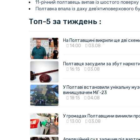
11-річний полтавець випав із шостого поверху
Полтавка впала із даху девʼятиповерхового б
Топ-5 за тиждень :
На Полтавщині викрили ще дві схеми 
14:00
03.08
Полтавця засудили за збут наркотик
16:15
03.08
У Полтаві встановили унікальну муз
винищувачем МіГ-23
18:15
04.08
У громадах Полтавщини виникли пр
13:00
03.08
Апеляційний суд залишив під варто