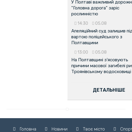
У Полтаві важливий дорожні
"Головна дорога" заріс
рослинністю
14:30
05.08
Апеляційний суд залишив пі
вартою поліцейського з
Полтавщини
13:00
05.08
На Полтавщині з'ясовують
причини масової загибелі ри
Троянівському водосховищі
ДЕТАЛЬНІШЕ
Головна
Новини
Твоє місто
Спор