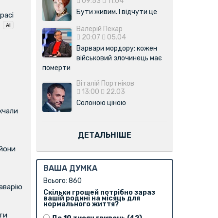
09:53
11.04
Бути живим. І відчути це
расі
Валерій Пекар
20:07
05.04
Варвари мордору: кожен
військовий злочинець має
померти
Віталій Портніков
13:00
22.03
Солоною ціною
жчали
ДЕТАЛЬНІШЕ
ьйони
ВАША ДУМКА
Всього: 860
аварію
Скільки грошей потрібно зараз
вашій родині на місяць для
нормального життя?
ти