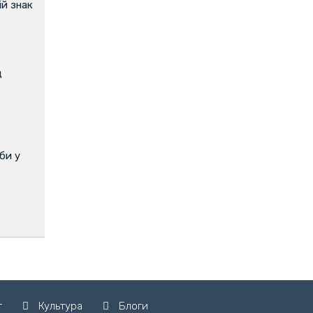
й знак
д
би у
т
Культура
Блоги