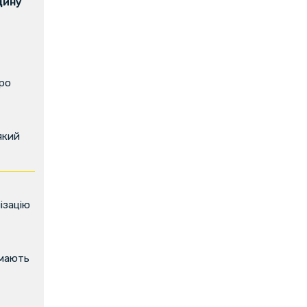
щину
про
який
ізацію
имають