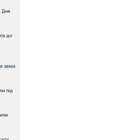
о Дня
ла до
я землі
и під
вили
тату