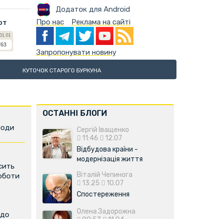
Додаток для Android
Про нас
Реклама на сайті
ют
Запропонувати новину
КУТОЧОК СТАРОГО БУРКУНА
ОСТАННІ БЛОГИ
води
Сергій Іващенко
11:46
12.07
Відбудова країни -
модернізація життя
сить
Віталій Чепинога
роботи
13:25
10.07
Спостереження
Олена Задорожна
 до