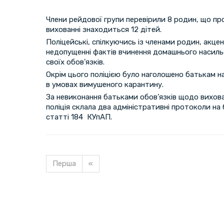
Члени рейдової групи перевірили 8 родин, що про
вихованні знаходиться 12 дітей.
Поліцейські, спілкуючись із членами родин, акцен
недопущенні фактів вчинення домашнього насил
своїх обов’язків.
Окрім цього поліцією було наголошено батькам н
в умовах вимушеного карантину.
За невиконання батьками обов’язків щодо вихова
поліція склала два адміністративні протоколи на
статті 184 КУпАП.
Перша
«