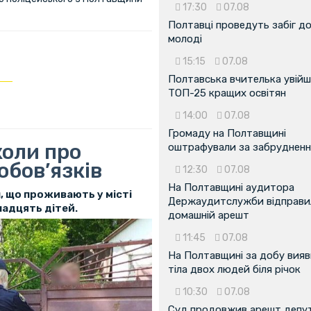
17:30
07.08
Полтавці проведуть забіг д
молоді
15:15
07.08
Полтавська вчителька увійш
ТОП-25 кращих освітян
14:00
07.08
Громаду на Полтавщині
коли про
оштрафували за забрудненн
обов’язків
12:30
07.08
На Полтавщині аудитора
, що проживають у місті
Держаудитслужби відправил
надцять дітей.
домашній арешт
11:45
07.08
На Полтавщині за добу вия
тіла двох людей біля річок
10:30
07.08
Суд продовжив арешт депу