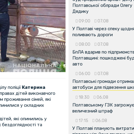
Полтавської облради Олегу
Дядику
09:00
07.08
У Полтаві через спеку щодн
поливають дороги
08:00
07.08
БпЛА вдарив по підприємств
Полтавщині: пошкоджені буді
авто
06:00
07.08
Полтавські громади отрима
лу поліції
Катерина
автобуси для підвезення шк
справах дітей виконавчого
18:30
06.08
м проживання сімей, які
Полтавському ГЗК загрожу
пинилися у складних
величезний штраф
дітей, які опинились у
17:15
06.08
 бездоглядності та
У Полтаві планують витрат