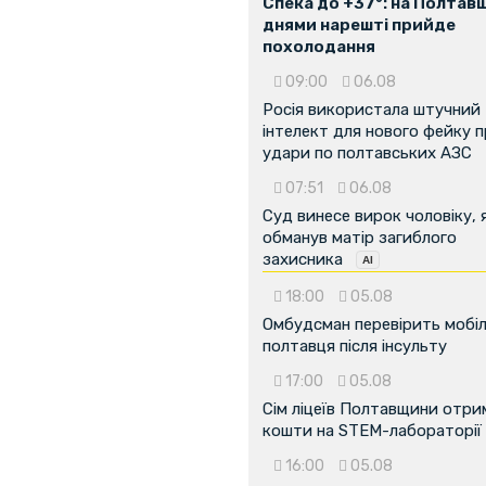
Спека до +37°: на Полтав
днями нарешті прийде
...
похолодання
09:00
06.08
Росія використала штучний
інтелект для нового фейку 
удари по полтавських АЗС
07:51
06.08
Суд винесе вирок чоловіку, 
обманув матір загиблого
захисника
18:00
05.08
Омбудсман перевірить мобіл
полтавця після інсульту
17:00
05.08
Сім ліцеїв Полтавщини отр
кошти на STEM-лабораторії
16:00
05.08