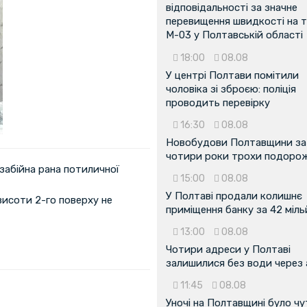
відповідальності за значне
перевищення швидкості на т
М-03 у Полтавській області
18:00
08.08
У центрі Полтави помітили
чоловіка зі зброєю: поліція
проводить перевірку
16:30
08.08
Новобудови Полтавщини за
чотири роки трохи подоро
 забійна рана потиличної
15:00
08.08
У Полтаві продали колишнє
висоти 2-го поверху не
приміщення банку за 42 міл
13:00
08.08
Чотири адреси у Полтаві
залишилися без води через 
11:45
08.08
Уночі на Полтавщині було чу