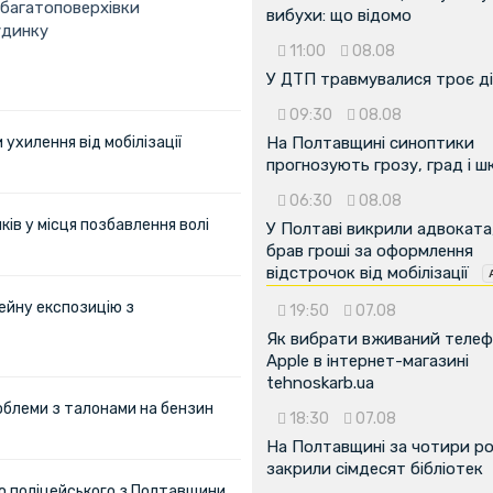
 багатоповерхівки
вибухи: що відомо
удинку
11:00
08.08
У ДТП травмувалися троє д
09:30
08.08
ухилення від мобілізації
На Полтавщині синоптики
прогнозують грозу, град і ш
06:30
08.08
ів у місця позбавлення волі
У Полтаві викрили адвоката
брав гроші за оформлення
відстрочок від мобілізації
ейну експозицію з
19:50
07.08
Як вибрати вживаний теле
Apple в інтернет-магазині
tehnoskarb.ua
облеми з талонами на бензин
18:30
07.08
На Полтавщині за чотири р
закрили сімдесят бібліотек
ю поліцейського з Полтавщини