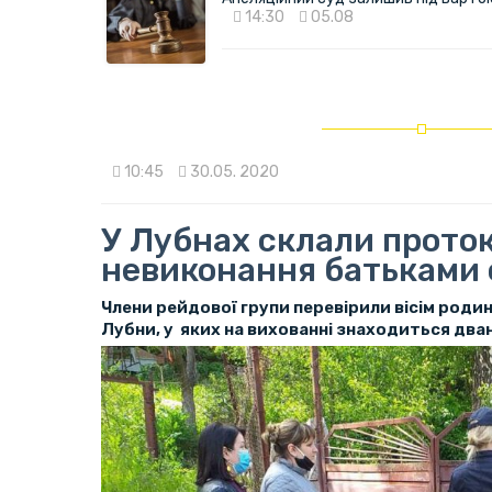
14:30
05.08
10:45
30.05. 2020
У Лубнах склали прото
невиконання батьками 
Члени рейдової групи перевірили вісім родин
Лубни, у яких на вихованні знаходиться два