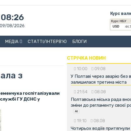
Курс вал
08:26
09/08/2026
МЕДІА
СТАТТІ/ІНТЕРВ'Ю
БЛОГИ
СТРІЧКА НОВИН
10:00
09.08
ала з
У Полтаві через аварію без 
залишилася третина міста
21:54
08.08
ременчука госпіталізували
-службі ГУ ДСНС у
Полтавська міська рада вно
зміни до регламенту своєї 
19:10
08.08
Чотирьох водіїв притягнули